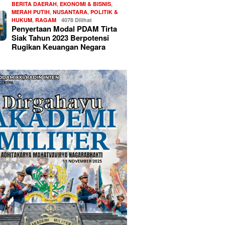
BERITA DAERAH
,
EKONOMI & BISNIS
,
MERAH PUTIH
,
NUSANTARA
,
POLITIK &
HUKUM
,
RAGAM
4078 Dilihat
Penyertaan Modal PDAM Tirta
Siak Tahun 2023 Berpotensi
Rugikan Keuangan Negara