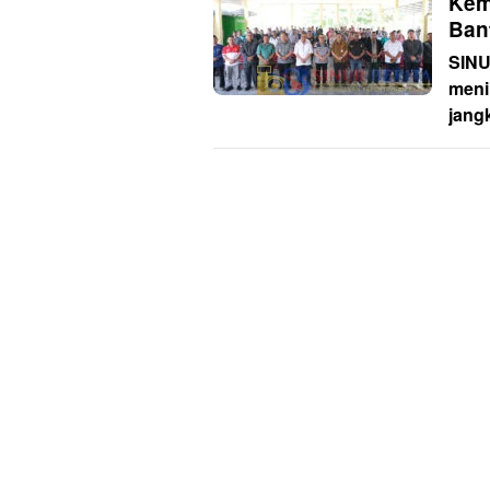
Kem
Ban
SINU
meni
jang