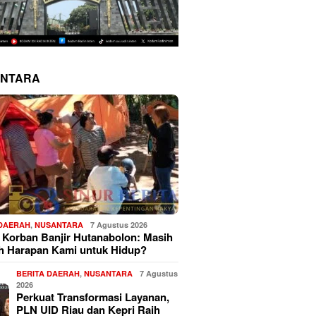
NTARA
 DAERAH
,
NUSANTARA
7 Agustus 2026
 Korban Banjir Hutanabolon: Masih
h Harapan Kami untuk Hidup?
BERITA DAERAH
,
NUSANTARA
7 Agustus
2026
Perkuat Transformasi Layanan,
PLN UID Riau dan Kepri Raih