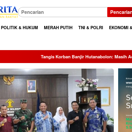
Pencaria
POLITIK & HUKUM
MERAH PUTIH
TNI & POLRI
EKONOMI &
is Korban Banjir Hutanabolon: Masih Adakah Harapan Kami un