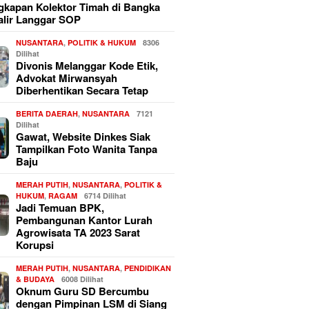
kapan Kolektor Timah di Bangka
alir Langgar SOP
NUSANTARA
,
POLITIK & HUKUM
8306
Dilihat
Divonis Melanggar Kode Etik,
Advokat Mirwansyah
Diberhentikan Secara Tetap
BERITA DAERAH
,
NUSANTARA
7121
Dilihat
Gawat, Website Dinkes Siak
Tampilkan Foto Wanita Tanpa
Baju
MERAH PUTIH
,
NUSANTARA
,
POLITIK &
HUKUM
,
RAGAM
6714 Dilihat
Jadi Temuan BPK,
Pembangunan Kantor Lurah
Agrowisata TA 2023 Sarat
Korupsi
MERAH PUTIH
,
NUSANTARA
,
PENDIDIKAN
& BUDAYA
6008 Dilihat
Oknum Guru SD Bercumbu
dengan Pimpinan LSM di Siang