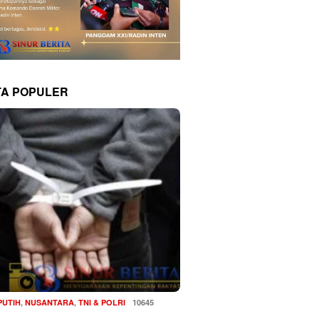
TA POPULER
PUTIH
,
NUSANTARA
,
TNI & POLRI
10645