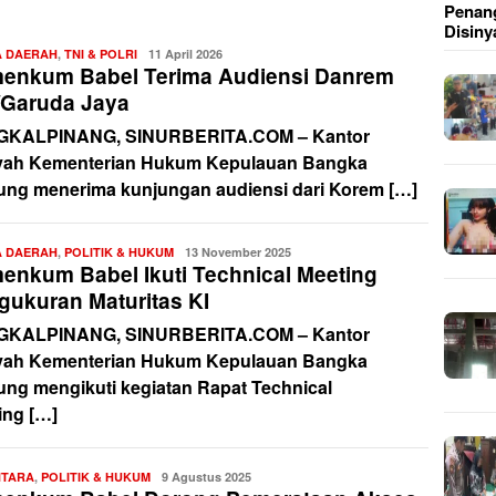
Penang
Disiny
A DAERAH
,
TNI & POLRI
Redaksi
11 April 2026
enkum Babel Terima Audiensi Danrem
/Garuda Jaya
GKALPINANG, SINURBERITA.COM – Kantor
yah Kementerian Hukum Kepulauan Bangka
tung menerima kunjungan audiensi dari Korem […]
A DAERAH
,
POLITIK & HUKUM
Redaksi
13 November 2025
enkum Babel Ikuti Technical Meeting
gukuran Maturitas KI
GKALPINANG, SINURBERITA.COM – Kantor
yah Kementerian Hukum Kepulauan Bangka
tung mengikuti kegiatan Rapat Technical
ing […]
NTARA
,
POLITIK & HUKUM
Redaksi
9 Agustus 2025