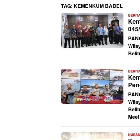
TAG:
KEMENKUM BABEL
BERIT
Kem
045
PAN
Wila
Beli
BERIT
Kem
Pen
PAN
Wila
Beli
Meet
NUSA