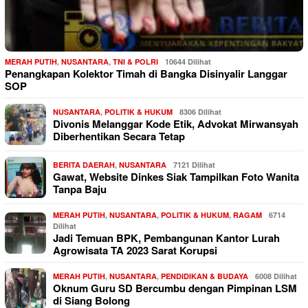
MERAH PUTIH
,
NUSANTARA
,
TNI & POLRI
10644 Dilihat
Penangkapan Kolektor Timah di Bangka Disinyalir Langgar
SOP
NUSANTARA
,
POLITIK & HUKUM
8306 Dilihat
Divonis Melanggar Kode Etik, Advokat Mirwansyah
Diberhentikan Secara Tetap
BERITA DAERAH
,
NUSANTARA
7121 Dilihat
Gawat, Website Dinkes Siak Tampilkan Foto Wanita
Tanpa Baju
MERAH PUTIH
,
NUSANTARA
,
POLITIK & HUKUM
,
RAGAM
6714
Dilihat
Jadi Temuan BPK, Pembangunan Kantor Lurah
Agrowisata TA 2023 Sarat Korupsi
MERAH PUTIH
,
NUSANTARA
,
PENDIDIKAN & BUDAYA
6008 Dilihat
Oknum Guru SD Bercumbu dengan Pimpinan LSM
di Siang Bolong