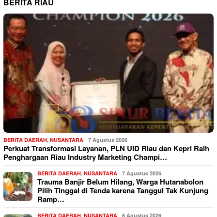
BERITA RIAU
BERITA DAERAH
,
NUSANTARA
7 Agustus 2026
Perkuat Transformasi Layanan, PLN UID Riau dan Kepri Raih
Penghargaan Riau Industry Marketing Champi…
BERITA DAERAH
,
NUSANTARA
7 Agustus 2026
Trauma Banjir Belum Hilang, Warga Hutanabolon
Pilih Tinggal di Tenda karena Tanggul Tak Kunjung
Ramp…
BERITA DAERAH
,
NUSANTARA
6 Agustus 2026