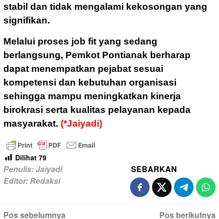
stabil dan tidak mengalami kekosongan yang
signifikan.
Melalui proses job fit yang sedang
berlangsung, Pemkot Pontianak berharap
dapat menempatkan pejabat sesuai
kompetensi dan kebutuhan organisasi
sehingga mampu meningkatkan kinerja
birokrasi serta kualitas pelayanan kepada
masyarakat.
(*Jaiyadi)
Dilihat
79
Penulis: Jaiyadi
SEBARKAN
Editor: Redaksi
Navigasi
Pos sebelumnya
Pos berikutnya