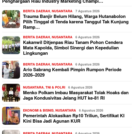
Penghargaan Riau Industry Marketing Champi…
BERITA DAERAH
,
NUSANTARA
7 Agustus 2026
Trauma Banjir Belum Hilang, Warga Hutanabolon
Pilih Tinggal di Tenda karena Tanggul Tak Kunjung
Ramp…
BERITA DAERAH
,
NUSANTARA
6 Agustus 2026
Kakanwil Ditjenpas Riau Tanam Pohon Cendera
Mata Kapolda, Simbol Sinergi dan Kepedulian
Lingkungan
BERITA DAERAH
,
NUSANTARA
6 Agustus 2026
Ario Sabrang Kembali Pimpin Rumpon Periode
2026–2029
NUSANTARA
,
TNI & POLRI
6 Agustus 2026
Menko Polkam Imbau Masyarakat Tolak Hoaks dan
Jaga Kondusivitas Jelang HUT ke-81 RI
EKONOMI & BISNIS
,
NUSANTARA
6 Agustus 2026
Pemerintah Alokasikan Rp10 Triliun, Sertifikat KI
Kini Bisa Jadi Agunan KUR
BERITA DAERAH
,
NUSANTARA
6 Agustus 2026