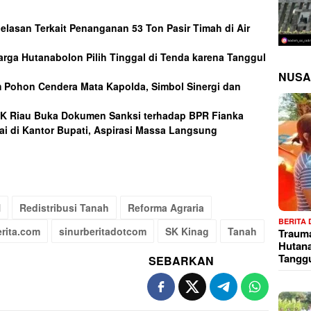
njelasan Terkait Penanganan 53 Ton Pasir Timah di Air
arga Hutanabolon Pilih Tinggal di Tenda karena Tanggul
NUSA
m Pohon Cendera Mata Kapolda, Simbol Sinergi dan
JK Riau Buka Dokumen Sanksi terhadap BPR Fianka
i di Kantor Bupati, Aspirasi Massa Langsung
N
Redistribusi Tanah
Reforma Agraria
BERITA
erita.com
sinurberitadotcom
SK Kinag
Tanah
Trauma
Hutana
Tangg
SEBARKAN