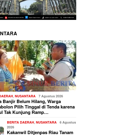
NTARA
 DAERAH
,
NUSANTARA
7 Agustus 2026
 Banjir Belum Hilang, Warga
bolon Pilih Tinggal di Tenda karena
ul Tak Kunjung Ramp…
BERITA DAERAH
,
NUSANTARA
6 Agustus
2026
Kakanwil Ditjenpas Riau Tanam