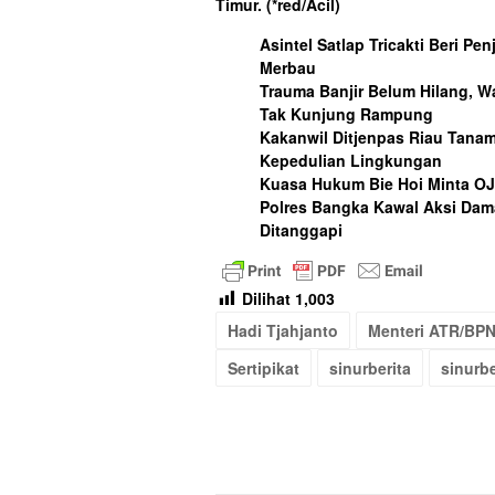
Timur.
(*red/Acil)
Asintel Satlap Tricakti Beri Pe
Merbau
Trauma Banjir Belum Hilang, W
Tak Kunjung Rampung
Kakanwil Ditjenpas Riau Tana
Kepedulian Lingkungan
Kuasa Hukum Bie Hoi Minta O
Polres Bangka Kawal Aksi Dama
Ditanggapi
Dilihat
1,003
Hadi Tjahjanto
Menteri ATR/BP
Sertipikat
sinurberita
sinurb