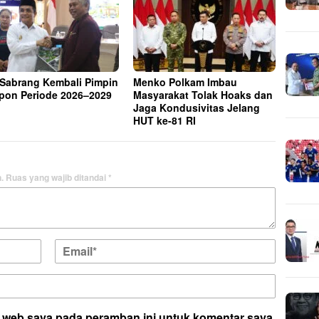
 Sabrang Kembali Pimpin
Menko Polkam Imbau
on Periode 2026–2029
Masyarakat Tolak Hoaks dan
Jaga Kondusivitas Jelang
HUT ke-81 RI
.
Ruas yang wajib ditandai
*
s web saya pada peramban ini untuk komentar saya