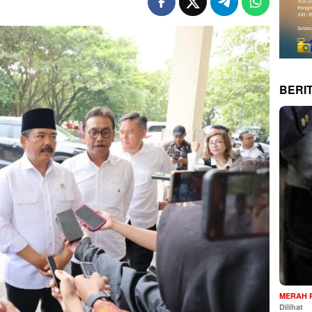
BERI
MERAH 
Dilihat