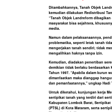
Ditambahkannya, Tanah Objek Landre
kemudian dilakukan Redistribusi Ta
“Tanah Objek Landreform dibagikan 
masyarakat bisa sejahtera, khususnya
media.
Namun dalam pelaksanaannya, penda
problematika, seperti letak tanah tid
mengerjakan tanah sendiri; tidak me
mengalihkan haknya tanpa izin.
Kemudian, diadakan penertiban ser
demikian tidak berlaku berdasarkan
Tahun 1997. “Apabila dalam kurun wa
dimanfaatkan maka dianggap hangus.
dan pemanfaatannya,” ungkap Hadi T
Untuk diketahui, kunjungan kerja Me
sertipikat tanah yang terdiri dari se
Kabupaten Lombok Barat, Sertipikat
(PTSL) di Kota Mataram, serta serti