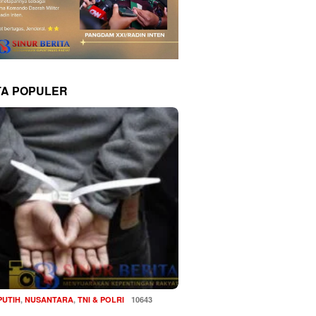
TA POPULER
PUTIH
,
NUSANTARA
,
TNI & POLRI
10643