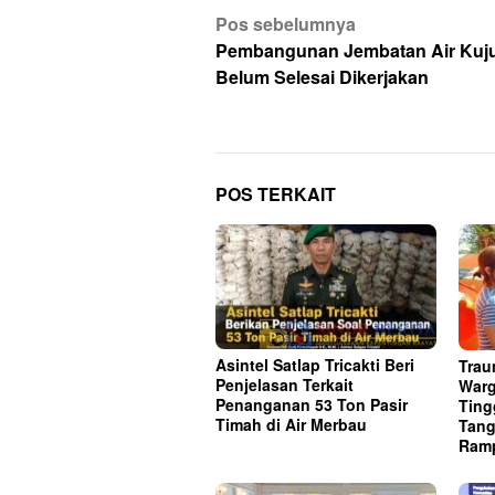
Navigasi
Pos sebelumnya
pos
Pembangunan Jembatan Air Kuj
Belum Selesai Dikerjakan
POS TERKAIT
Asintel Satlap Tricakti Beri
Trau
Penjelasan Terkait
Warg
Penanganan 53 Ton Pasir
Ting
Timah di Air Merbau
Tang
Ram