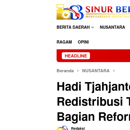
Loncat
ke
konten
BERITA DAERAH
NUSANTARA
RAGAM
OPINI
HEADLINE
Asin
Beranda
NUSANTARA
Hadi Tjahjan
Redistribusi
Bagian Refor
Redaksi