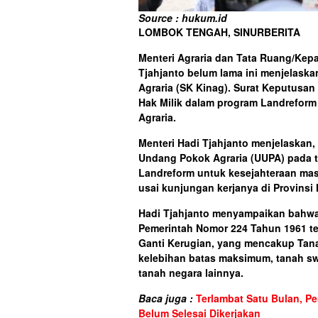
Source : hukum.id
LOMBOK TENGAH, SINURBERITA
Menteri Agraria dan Tata Ruang/Kep
Tjahjanto belum lama ini menjelask
Agraria (SK Kinag). Surat Keputusan 
Hak Milik dalam program Landreform
Agraria.
Menteri Hadi Tjahjanto menjelaskan,
Undang Pokok Agraria (UUPA) pada 
Landreform untuk kesejahteraan mas
usai kunjungan kerjanya di Provinsi
Hadi Tjahjanto menyampaikan bahwa
Pemerintah Nomor 224 Tahun 1961 t
Ganti Kerugian, yang mencakup Tana
kelebihan batas maksimum, tanah sw
tanah negara lainnya.
Baca juga :
Terlambat Satu Bulan, 
Belum Selesai Dikerjakan