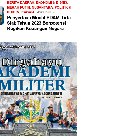
BERITA DAERAH
,
EKONOMI & BISNIS
,
MERAH PUTIH
,
NUSANTARA
,
POLITIK &
HUKUM
,
RAGAM
4077 Dilihat
Penyertaan Modal PDAM Tirta
Siak Tahun 2023 Berpotensi
Rugikan Keuangan Negara