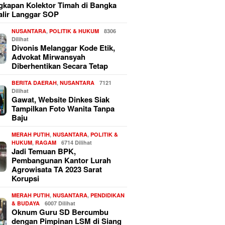
kapan Kolektor Timah di Bangka
alir Langgar SOP
NUSANTARA
,
POLITIK & HUKUM
8306
Dilihat
Divonis Melanggar Kode Etik,
Advokat Mirwansyah
Diberhentikan Secara Tetap
BERITA DAERAH
,
NUSANTARA
7121
Dilihat
Gawat, Website Dinkes Siak
Tampilkan Foto Wanita Tanpa
Baju
MERAH PUTIH
,
NUSANTARA
,
POLITIK &
HUKUM
,
RAGAM
6714 Dilihat
Jadi Temuan BPK,
Pembangunan Kantor Lurah
Agrowisata TA 2023 Sarat
Korupsi
MERAH PUTIH
,
NUSANTARA
,
PENDIDIKAN
& BUDAYA
6007 Dilihat
Oknum Guru SD Bercumbu
dengan Pimpinan LSM di Siang