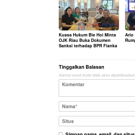
Kuasa Hukum Bie Hoi Minta
Ario
OJK Riau Buka Dokumen
Rump
Sanksi terhadap BPR Fianka
Tinggalkan Balasan
Alamat email Anda tidak akan dipublikasikan
Simpan nama, email, dan situ