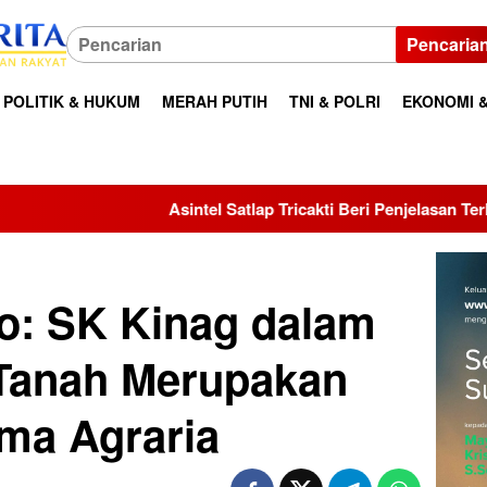
Pencaria
POLITIK & HUKUM
MERAH PUTIH
TNI & POLRI
EKONOMI &
tel Satlap Tricakti Beri Penjelasan Terkait Penanganan 53 Ton Pa
to: SK Kinag dalam
 Tanah Merupakan
ma Agraria