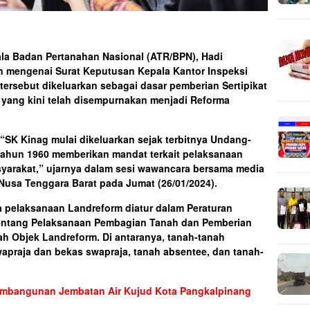
ala Badan Pertanahan Nasional (ATR/BPN), Hadi
an mengenai Surat Keputusan Kepala Kantor Inspeksi
tersebut dikeluarkan sebagai dasar pemberian Sertipikat
 yang kini telah disempurnakan menjadi Reforma
 “SK Kinag mulai dikeluarkan sejak terbitnya Undang-
tahun 1960 memberikan mandat terkait pelaksanaan
yarakat,” ujarnya dalam sesi wawancara bersama media
 Nusa Tenggara Barat pada Jumat (26/01/2024).
 pelaksanaan Landreform diatur dalam Peraturan
entang Pelaksanaan Pembagian Tanah dan Pemberian
h Objek Landreform. Di antaranya, tanah-tanah
apraja dan bekas swapraja, tanah absentee, dan tanah-
Pembangunan Jembatan Air Kujud Kota Pangkalpinang