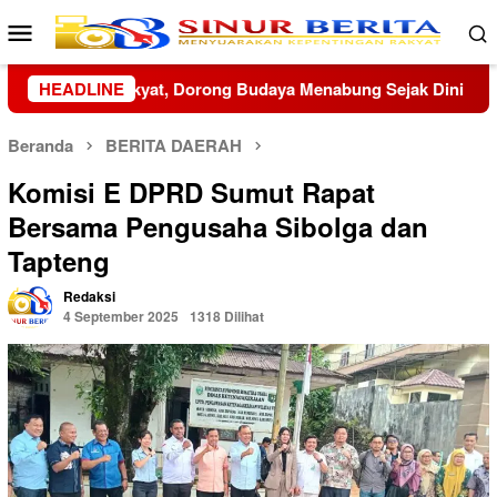
Loncat
Menu
ke
Mobile
konten
ng Sejak Dini
HEADLINE
Perkuat Penanganan Laka Lantas, Satla
Beranda
BERITA DAERAH
Komisi E DPRD Sumut Rapat
Bersama Pengusaha Sibolga dan
Tapteng
Redaksi
4 September 2025
1318 Dilihat