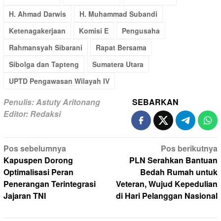
H. Ahmad Darwis
H. Muhammad Subandi
Ketenagakerjaan
Komisi E
Pengusaha
Rahmansyah Sibarani
Rapat Bersama
Sibolga dan Tapteng
Sumatera Utara
UPTD Pengawasan Wilayah IV
Penulis: Astuty Aritonang
SEBARKAN
Editor: Redaksi
Navigasi
Pos sebelumnya
Pos berikutnya
pos
Kapuspen Dorong
PLN Serahkan Bantuan
Optimalisasi Peran
Bedah Rumah untuk
Penerangan Terintegrasi
Veteran, Wujud Kepedulian
Jajaran TNI
di Hari Pelanggan Nasional