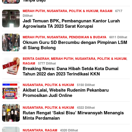
MERAH PUTIH
,
NUSANTARA
,
POLITIK & HUKUM
,
RAGAM
6717
Dilihat
Jadi Temuan BPK, Pembangunan Kantor Lurah
Agrowisata TA 2023 Sarat Korupsi
MERAH PUTIH
,
NUSANTARA
,
PENDIDIKAN & BUDAYA
6011 Dilihat
Oknum Guru SD Bercumbu dengan Pimpinan LSM
di Siang Bolong
BERITA DAERAH
,
MERAH PUTIH
,
NUSANTARA
,
POLITIK & HUKUM
,
RAGAM
5777 Dilihat
Breaking News: Dana Hibah Setda Kota Dumai
Tahun 2022 dan 2023 Terindikasi KKN
NUSANTARA
,
POLITIK & HUKUM
5150 Dilihat
Akibat Lalai, Website Rudenim Pekanbaru
Promosikan Judi Online
NUSANTARA
,
POLITIK & HUKUM
4322 Dilihat
Rutan Rengat ‘Saksi Bisu’ Mirwansyah Menangis
Minta Perdamaian
NUSANTARA
,
RAGAM
4320 Dilihat