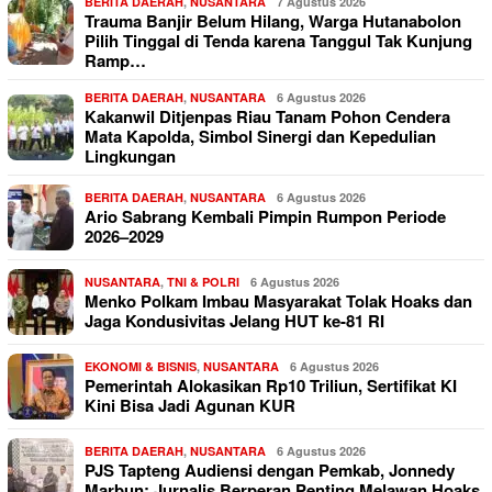
BERITA DAERAH
,
NUSANTARA
7 Agustus 2026
Trauma Banjir Belum Hilang, Warga Hutanabolon
Pilih Tinggal di Tenda karena Tanggul Tak Kunjung
Ramp…
BERITA DAERAH
,
NUSANTARA
6 Agustus 2026
Kakanwil Ditjenpas Riau Tanam Pohon Cendera
Mata Kapolda, Simbol Sinergi dan Kepedulian
Lingkungan
BERITA DAERAH
,
NUSANTARA
6 Agustus 2026
Ario Sabrang Kembali Pimpin Rumpon Periode
2026–2029
NUSANTARA
,
TNI & POLRI
6 Agustus 2026
Menko Polkam Imbau Masyarakat Tolak Hoaks dan
Jaga Kondusivitas Jelang HUT ke-81 RI
EKONOMI & BISNIS
,
NUSANTARA
6 Agustus 2026
Pemerintah Alokasikan Rp10 Triliun, Sertifikat KI
Kini Bisa Jadi Agunan KUR
BERITA DAERAH
,
NUSANTARA
6 Agustus 2026
PJS Tapteng Audiensi dengan Pemkab, Jonnedy
Marbun: Jurnalis Berperan Penting Melawan Hoaks