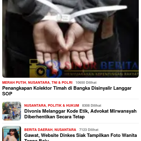
MERAH PUTIH
,
NUSANTARA
,
TNI & POLRI
10650 Dilihat
Penangkapan Kolektor Timah di Bangka Disinyalir Langgar
SOP
NUSANTARA
,
POLITIK & HUKUM
8308 Dilihat
Divonis Melanggar Kode Etik, Advokat Mirwansyah
Diberhentikan Secara Tetap
BERITA DAERAH
,
NUSANTARA
7123 Dilihat
Gawat, Website Dinkes Siak Tampilkan Foto Wanita
Tanpa Baju