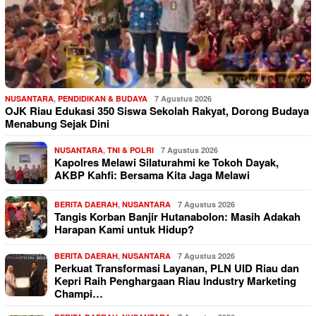
NUSANTARA
,
PENDIDIKAN & BUDAYA
7 Agustus 2026
OJK Riau Edukasi 350 Siswa Sekolah Rakyat, Dorong Budaya
Menabung Sejak Dini
NUSANTARA
,
TNI & POLRI
7 Agustus 2026
Kapolres Melawi Silaturahmi ke Tokoh Dayak,
AKBP Kahfi: Bersama Kita Jaga Melawi
BERITA DAERAH
,
NUSANTARA
7 Agustus 2026
Tangis Korban Banjir Hutanabolon: Masih Adakah
Harapan Kami untuk Hidup?
BERITA DAERAH
,
NUSANTARA
7 Agustus 2026
Perkuat Transformasi Layanan, PLN UID Riau dan
Kepri Raih Penghargaan Riau Industry Marketing
Champi…