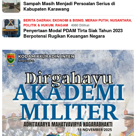
Sampah Masih Menjadi Persoalan Serius di
Kabupaten Karawang
BERITA DAERAH
,
EKONOMI & BISNIS
,
MERAH PUTIH
,
NUSANTARA
,
POLITIK & HUKUM
,
RAGAM
4080 Dilihat
Penyertaan Modal PDAM Tirta Siak Tahun 2023
Berpotensi Rugikan Keuangan Negara