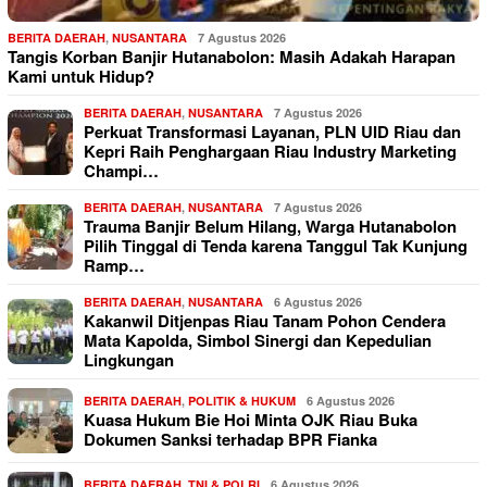
BERITA DAERAH
,
NUSANTARA
7 Agustus 2026
Tangis Korban Banjir Hutanabolon: Masih Adakah Harapan
Kami untuk Hidup?
BERITA DAERAH
,
NUSANTARA
7 Agustus 2026
Perkuat Transformasi Layanan, PLN UID Riau dan
Kepri Raih Penghargaan Riau Industry Marketing
Champi…
BERITA DAERAH
,
NUSANTARA
7 Agustus 2026
Trauma Banjir Belum Hilang, Warga Hutanabolon
Pilih Tinggal di Tenda karena Tanggul Tak Kunjung
Ramp…
BERITA DAERAH
,
NUSANTARA
6 Agustus 2026
Kakanwil Ditjenpas Riau Tanam Pohon Cendera
Mata Kapolda, Simbol Sinergi dan Kepedulian
Lingkungan
BERITA DAERAH
,
POLITIK & HUKUM
6 Agustus 2026
Kuasa Hukum Bie Hoi Minta OJK Riau Buka
Dokumen Sanksi terhadap BPR Fianka
BERITA DAERAH
,
TNI & POLRI
6 Agustus 2026