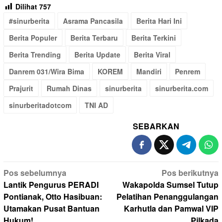
Dilihat
757
#sinurberita
Asrama Pancasila
Berita Hari Ini
Berita Populer
Berita Terbaru
Berita Terkini
Berita Trending
Berita Update
Berita Viral
Danrem 031/Wira Bima
KOREM
Mandiri
Penrem
Prajurit
Rumah Dinas
sinurberita
sinurberita.com
sinurberitadotcom
TNI AD
SEBARKAN
Navigasi
Pos sebelumnya
Pos berikutnya
pos
Lantik Pengurus PERADI
Wakapolda Sumsel Tutup
Pontianak, Otto Hasibuan:
Pelatihan Penanggulangan
Utamakan Pusat Bantuan
Karhutla dan Pamwal VIP
Hukum!
Pilkada