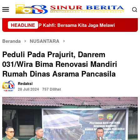
Loncat
Menu
ke
Mobile
konten
wi
HEADLINE
Tangis Korban Banjir Hutanabolon: Masih Adakah H
Beranda
NUSANTARA
Peduli Pada Prajurit, Danrem
031/Wira Bima Renovasi Mandiri
Rumah Dinas Asrama Pancasila
Redaksi
28 Juli 2024
757 Dilihat