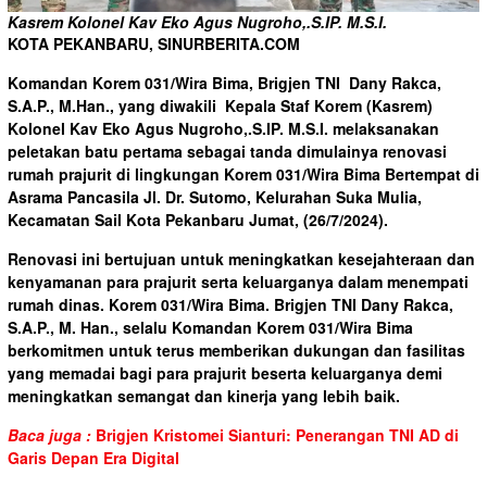
Kasrem Kolonel Kav Eko Agus Nugroho,.S.IP. M.S.I.
KOTA PEKANBARU, SINURBERITA.COM
Komandan Korem 031/Wira Bima, Brigjen TNI Dany Rakca,
S.A.P., M.Han., yang diwakili Kepala Staf Korem (Kasrem)
Kolonel Kav Eko Agus Nugroho,.S.IP. M.S.I. melaksanakan
peletakan batu pertama sebagai tanda dimulainya renovasi
rumah prajurit di lingkungan Korem 031/Wira Bima Bertempat di
Asrama Pancasila Jl. Dr. Sutomo, Kelurahan Suka Mulia,
Kecamatan Sail Kota Pekanbaru Jumat, (26/7/2024).
Renovasi ini bertujuan untuk meningkatkan kesejahteraan dan
kenyamanan para prajurit serta keluarganya dalam menempati
rumah dinas. Korem 031/Wira Bima. Brigjen TNI Dany Rakca,
S.A.P., M. Han., selalu Komandan Korem 031/Wira Bima
berkomitmen untuk terus memberikan dukungan dan fasilitas
yang memadai bagi para prajurit beserta keluarganya demi
meningkatkan semangat dan kinerja yang lebih baik.
Baca juga :
Brigjen Kristomei Sianturi: Penerangan TNI AD di
Garis Depan Era Digital