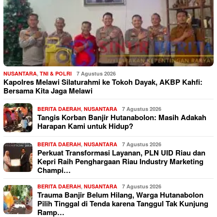
NUSANTARA
,
TNI & POLRI
7 Agustus 2026
Kapolres Melawi Silaturahmi ke Tokoh Dayak, AKBP Kahfi:
Bersama Kita Jaga Melawi
BERITA DAERAH
,
NUSANTARA
7 Agustus 2026
Tangis Korban Banjir Hutanabolon: Masih Adakah
Harapan Kami untuk Hidup?
BERITA DAERAH
,
NUSANTARA
7 Agustus 2026
Perkuat Transformasi Layanan, PLN UID Riau dan
Kepri Raih Penghargaan Riau Industry Marketing
Champi…
BERITA DAERAH
,
NUSANTARA
7 Agustus 2026
Trauma Banjir Belum Hilang, Warga Hutanabolon
Pilih Tinggal di Tenda karena Tanggul Tak Kunjung
Ramp…