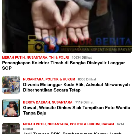
MERAH PUTIH
,
NUSANTARA
,
TNI & POLRI
10634 Dilihat
Penangkapan Kolektor Timah di Bangka Disinyalir Langgar
SOP
NUSANTARA
,
POLITIK & HUKUM
8305 Dilihat
Divonis Melanggar Kode Etik, Advokat Mirwansyah
Diberhentikan Secara Tetap
BERITA DAERAH
,
NUSANTARA
7119 Dilihat
Gawat, Website Dinkes Siak Tampilkan Foto Wanita
Tanpa Baju
MERAH PUTIH
,
NUSANTARA
,
POLITIK & HUKUM
,
RAGAM
6714
Dilihat