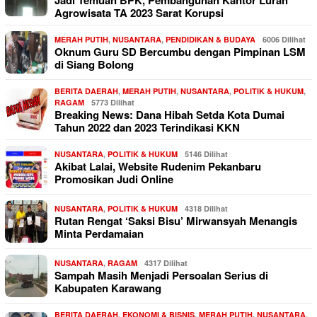
Jadi Temuan BPK, Pembangunan Kantor Lurah
Agrowisata TA 2023 Sarat Korupsi
MERAH PUTIH
,
NUSANTARA
,
PENDIDIKAN & BUDAYA
6006 Dilihat
Oknum Guru SD Bercumbu dengan Pimpinan LSM
di Siang Bolong
BERITA DAERAH
,
MERAH PUTIH
,
NUSANTARA
,
POLITIK & HUKUM
,
RAGAM
5773 Dilihat
Breaking News: Dana Hibah Setda Kota Dumai
Tahun 2022 dan 2023 Terindikasi KKN
NUSANTARA
,
POLITIK & HUKUM
5146 Dilihat
Akibat Lalai, Website Rudenim Pekanbaru
Promosikan Judi Online
NUSANTARA
,
POLITIK & HUKUM
4318 Dilihat
Rutan Rengat ‘Saksi Bisu’ Mirwansyah Menangis
Minta Perdamaian
NUSANTARA
,
RAGAM
4317 Dilihat
Sampah Masih Menjadi Persoalan Serius di
Kabupaten Karawang
BERITA DAERAH
,
EKONOMI & BISNIS
,
MERAH PUTIH
,
NUSANTARA
,