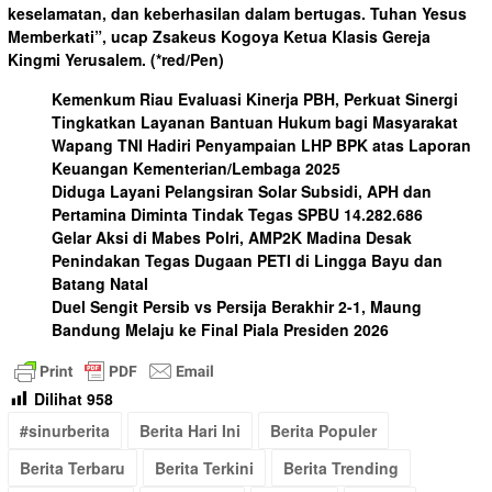
keselamatan, dan keberhasilan dalam bertugas. Tuhan Yesus
Memberkati”, ucap Zsakeus Kogoya Ketua Klasis Gereja
Kingmi Yerusalem.
(*red/Pen)
Kemenkum Riau Evaluasi Kinerja PBH, Perkuat Sinergi
Tingkatkan Layanan Bantuan Hukum bagi Masyarakat
Wapang TNI Hadiri Penyampaian LHP BPK atas Laporan
Keuangan Kementerian/Lembaga 2025
Diduga Layani Pelangsiran Solar Subsidi, APH dan
Pertamina Diminta Tindak Tegas SPBU 14.282.686
Gelar Aksi di Mabes Polri, AMP2K Madina Desak
Penindakan Tegas Dugaan PETI di Lingga Bayu dan
Batang Natal
Duel Sengit Persib vs Persija Berakhir 2-1, Maung
Bandung Melaju ke Final Piala Presiden 2026
Dilihat
958
#sinurberita
Berita Hari Ini
Berita Populer
Berita Terbaru
Berita Terkini
Berita Trending