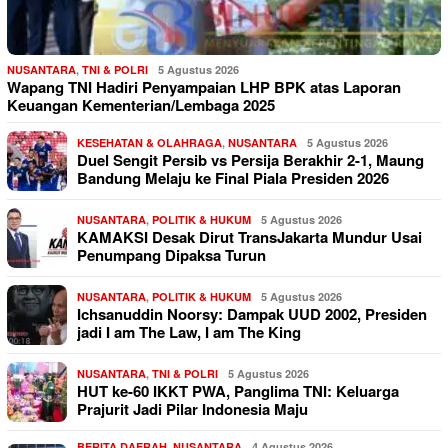
NUSANTARA
,
TNI & POLRI
5 Agustus 2026
Wapang TNI Hadiri Penyampaian LHP BPK atas Laporan
Keuangan Kementerian/Lembaga 2025
KESEHATAN & OLAHRAGA
,
NUSANTARA
5 Agustus 2026
Duel Sengit Persib vs Persija Berakhir 2-1, Maung
Bandung Melaju ke Final Piala Presiden 2026
NUSANTARA
,
POLITIK & HUKUM
5 Agustus 2026
KAMAKSI Desak Dirut TransJakarta Mundur Usai
Penumpang Dipaksa Turun
NUSANTARA
,
POLITIK & HUKUM
5 Agustus 2026
Ichsanuddin Noorsy: Dampak UUD 2002, Presiden
jadi I am The Law, I am The King
NUSANTARA
,
TNI & POLRI
5 Agustus 2026
HUT ke-60 IKKT PWA, Panglima TNI: Keluarga
Prajurit Jadi Pilar Indonesia Maju
BERITA DAERAH
,
NUSANTARA
4 Agustus 2026