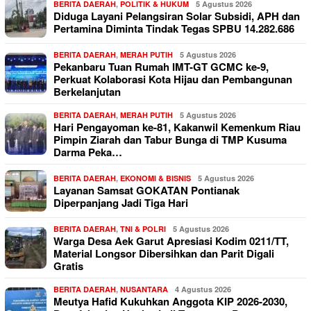
BERITA DAERAH
,
POLITIK & HUKUM
5 Agustus 2026
Diduga Layani Pelangsiran Solar Subsidi, APH dan
Pertamina Diminta Tindak Tegas SPBU 14.282.686
BERITA DAERAH
,
MERAH PUTIH
5 Agustus 2026
Pekanbaru Tuan Rumah IMT-GT GCMC ke-9,
Perkuat Kolaborasi Kota Hijau dan Pembangunan
Berkelanjutan
BERITA DAERAH
,
MERAH PUTIH
5 Agustus 2026
Hari Pengayoman ke-81, Kakanwil Kemenkum Riau
Pimpin Ziarah dan Tabur Bunga di TMP Kusuma
Darma Peka…
BERITA DAERAH
,
EKONOMI & BISNIS
5 Agustus 2026
Layanan Samsat GOKATAN Pontianak
Diperpanjang Jadi Tiga Hari
BERITA DAERAH
,
TNI & POLRI
5 Agustus 2026
Warga Desa Aek Garut Apresiasi Kodim 0211/TT,
Material Longsor Dibersihkan dan Parit Digali
Gratis
BERITA DAERAH
,
NUSANTARA
4 Agustus 2026
Meutya Hafid Kukuhkan Anggota KIP 2026-2030,