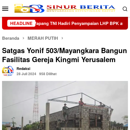
Loncat
Menu
ke
Mobile
konten
P BPK atas Laporan Keuangan Kementerian/Lembaga 2025
HEADLINE
Beranda
MERAH PUTIH
Satgas Yonif 503/Mayangkara Bangun
Fasilitas Gereja Kingmi Yerusalem
Redaksi
28 Juli 2024
958 Dilihat