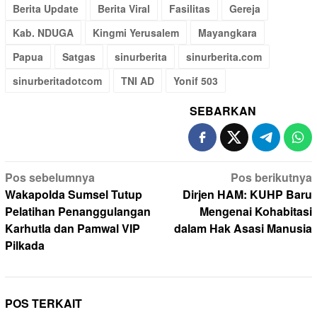
Berita Update
Berita Viral
Fasilitas
Gereja
Kab. NDUGA
Kingmi Yerusalem
Mayangkara
Papua
Satgas
sinurberita
sinurberita.com
sinurberitadotcom
TNI AD
Yonif 503
SEBARKAN
Navigasi
Pos sebelumnya
Pos berikutnya
pos
Wakapolda Sumsel Tutup
Dirjen HAM: KUHP Baru
Pelatihan Penanggulangan
Mengenai Kohabitasi
Karhutla dan Pamwal VIP
dalam Hak Asasi Manusia
Pilkada
POS TERKAIT