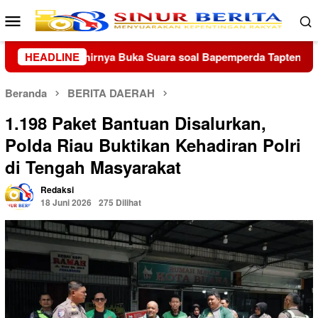
Loncat
Menu
ke
Mobile
konten
Bapemperda Tapteng
HEADLINE
DPC Grib Jaya Lampung Timur Gand
Beranda
BERITA DAERAH
1.198 Paket Bantuan Disalurkan,
Polda Riau Buktikan Kehadiran Polri
di Tengah Masyarakat
Redaksi
18 Juni 2026
275 Dilihat