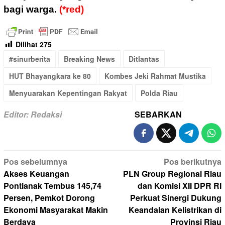
bagi warga.
(*red)
Dilihat
275
#sinurberita
Breaking News
Ditlantas
HUT Bhayangkara ke 80
Kombes Jeki Rahmat Mustika
Menyuarakan Kepentingan Rakyat
Polda Riau
Editor: Redaksi
SEBARKAN
Navigasi
Pos sebelumnya
Pos berikutnya
pos
Akses Keuangan
PLN Group Regional Riau
Pontianak Tembus 145,74
dan Komisi XII DPR RI
Persen, Pemkot Dorong
Perkuat Sinergi Dukung
Ekonomi Masyarakat Makin
Keandalan Kelistrikan di
Berdaya
Provinsi Riau