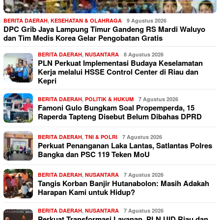
BERITA DAERAH
,
KESEHATAN & OLAHRAGA
9 Agustus 2026
DPC Grib Jaya Lampung Timur Gandeng RS Mardi Waluyo
dan Tim Medis Korea Gelar Pengobatan Gratis
BERITA DAERAH
,
NUSANTARA
8 Agustus 2026
PLN Perkuat Implementasi Budaya Keselamatan
Kerja melalui HSSE Control Center di Riau dan
Kepri
BERITA DAERAH
,
POLITIK & HUKUM
7 Agustus 2026
Famoni Gulo Bungkam Soal Propemperda, 15
Raperda Tapteng Disebut Belum Dibahas DPRD
BERITA DAERAH
,
TNI & POLRI
7 Agustus 2026
Perkuat Penanganan Laka Lantas, Satlantas Polres
Bangka dan PSC 119 Teken MoU
BERITA DAERAH
,
NUSANTARA
7 Agustus 2026
Tangis Korban Banjir Hutanabolon: Masih Adakah
Harapan Kami untuk Hidup?
BERITA DAERAH
,
NUSANTARA
7 Agustus 2026
Perkuat Transformasi Layanan, PLN UID Riau dan