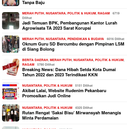
Tanpa Baju
MERAH PUTIH
,
NUSANTARA
,
POLITIK & HUKUM
,
RAGAM
6719
Dilihat
Jadi Temuan BPK, Pembangunan Kantor Lurah
Agrowisata TA 2023 Sarat Korupsi
MERAH PUTIH
,
NUSANTARA
,
PENDIDIKAN & BUDAYA
6016 Dilihat
Oknum Guru SD Bercumbu dengan Pimpinan LSM
di Siang Bolong
BERITA DAERAH
,
MERAH PUTIH
,
NUSANTARA
,
POLITIK & HUKUM
,
RAGAM
5780 Dilihat
Breaking News: Dana Hibah Setda Kota Dumai
Tahun 2022 dan 2023 Terindikasi KKN
NUSANTARA
,
POLITIK & HUKUM
5151 Dilihat
Akibat Lalai, Website Rudenim Pekanbaru
Promosikan Judi Online
NUSANTARA
,
POLITIK & HUKUM
4325 Dilihat
Rutan Rengat ‘Saksi Bisu’ Mirwansyah Menangis
Minta Perdamaian