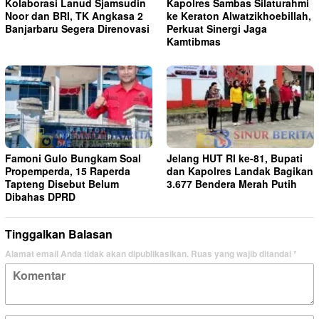
Kolaborasi Lanud Sjamsudin
Kapolres Sambas Silaturahmi
Noor dan BRI, TK Angkasa 2
ke Keraton Alwatzikhoebillah,
Banjarbaru Segera Direnovasi
Perkuat Sinergi Jaga
Kamtibmas
Famoni Gulo Bungkam Soal
Jelang HUT RI ke-81, Bupati
Propemperda, 15 Raperda
dan Kapolres Landak Bagikan
Tapteng Disebut Belum
3.677 Bendera Merah Putih
Dibahas DPRD
Tinggalkan Balasan
Alamat email Anda tidak akan dipublikasikan.
Ruas yang wajib ditandai
*