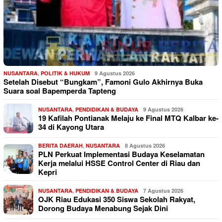
NUSANTARA
,
POLITIK & HUKUM
9 Agustus 2026
Setelah Disebut “Bungkam”, Famoni Gulo Akhirnya Buka
Suara soal Bapemperda Tapteng
NUSANTARA
,
PENDIDIKAN & BUDAYA
9 Agustus 2026
19 Kafilah Pontianak Melaju ke Final MTQ Kalbar ke-
34 di Kayong Utara
BERITA DAERAH
,
NUSANTARA
8 Agustus 2026
PLN Perkuat Implementasi Budaya Keselamatan
Kerja melalui HSSE Control Center di Riau dan
Kepri
NUSANTARA
,
PENDIDIKAN & BUDAYA
7 Agustus 2026
OJK Riau Edukasi 350 Siswa Sekolah Rakyat,
Dorong Budaya Menabung Sejak Dini