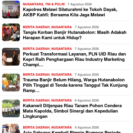
NUSANTARA
,
TNI & POLRI
7 Agustus 2026
Kapolres Melawi Silaturahmi ke Tokoh Dayak,
AKBP Kahfi: Bersama Kita Jaga Melawi
BERITA DAERAH
,
NUSANTARA
7 Agustus 2026
Tangis Korban Banjir Hutanabolon: Masih Adakah
Harapan Kami untuk Hidup?
BERITA DAERAH
,
NUSANTARA
7 Agustus 2026
Perkuat Transformasi Layanan, PLN UID Riau dan
Kepri Raih Penghargaan Riau Industry Marketing
Champi…
BERITA DAERAH
,
NUSANTARA
7 Agustus 2026
Trauma Banjir Belum Hilang, Warga Hutanabolon
Pilih Tinggal di Tenda karena Tanggul Tak Kunjung
Ramp…
BERITA DAERAH
,
NUSANTARA
6 Agustus 2026
Kakanwil Ditjenpas Riau Tanam Pohon Cendera
Mata Kapolda, Simbol Sinergi dan Kepedulian
Lingkungan
BERITA DAERAH
,
NUSANTARA
6 Agustus 2026
Ario Sabrang Kembali Pimpin Rumpon Periode