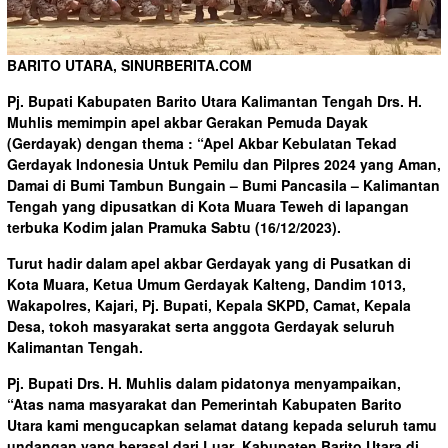
BARITO UTARA, SINURBERITA.COM
Pj. Bupati Kabupaten Barito Utara Kalimantan Tengah Drs. H.
Muhlis memimpin apel akbar Gerakan Pemuda Dayak
(Gerdayak) dengan thema : “Apel Akbar Kebulatan Tekad
Gerdayak Indonesia Untuk Pemilu dan Pilpres 2024 yang Aman,
Damai di Bumi Tambun Bungain – Bumi Pancasila – Kalimantan
Tengah yang dipusatkan di Kota Muara Teweh di lapangan
terbuka Kodim jalan Pramuka Sabtu (16/12/2023).
Turut hadir dalam apel akbar Gerdayak yang di Pusatkan di
Kota Muara, Ketua Umum Gerdayak Kalteng, Dandim 1013,
Wakapolres, Kajari, Pj. Bupati, Kepala SKPD, Camat, Kepala
Desa, tokoh masyarakat serta anggota Gerdayak seluruh
Kalimantan Tengah.
Pj. Bupati Drs. H. Muhlis dalam pidatonya menyampaikan,
“Atas nama masyarakat dan Pemerintah Kabupaten Barito
Utara kami mengucapkan selamat datang kepada seluruh tamu
undangan yang berasal dari Luar Kabupaten Barito Utara di