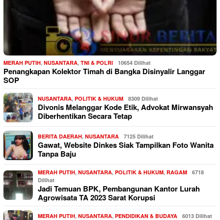
MERAH PUTIH
,
NUSANTARA
,
TNI & POLRI
10654 Dilihat
Penangkapan Kolektor Timah di Bangka Disinyalir Langgar
SOP
NUSANTARA
,
POLITIK & HUKUM
8309 Dilihat
Divonis Melanggar Kode Etik, Advokat Mirwansyah
Diberhentikan Secara Tetap
BERITA DAERAH
,
NUSANTARA
7125 Dilihat
Gawat, Website Dinkes Siak Tampilkan Foto Wanita
Tanpa Baju
MERAH PUTIH
,
NUSANTARA
,
POLITIK & HUKUM
,
RAGAM
6718
Dilihat
Jadi Temuan BPK, Pembangunan Kantor Lurah
Agrowisata TA 2023 Sarat Korupsi
MERAH PUTIH
,
NUSANTARA
,
PENDIDIKAN & BUDAYA
6013 Dilihat