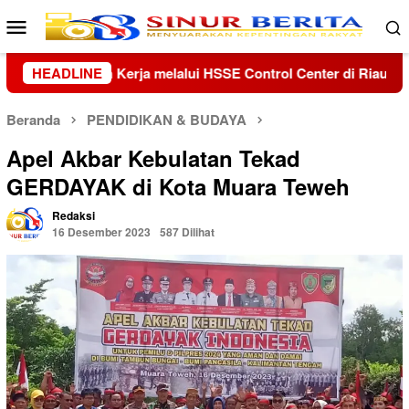
Loncat
Menu
ke
Mobile
konten
nter di Riau dan Kepri
HEADLINE
Kolaborasi Lanud Sjamsudin No
Beranda
PENDIDIKAN & BUDAYA
Apel Akbar Kebulatan Tekad
GERDAYAK di Kota Muara Teweh
Redaksi
16 Desember 2023
587 Dilihat