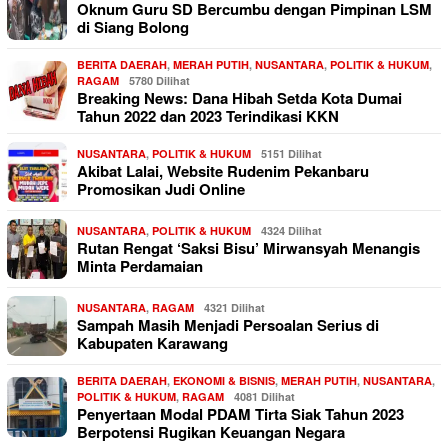
Oknum Guru SD Bercumbu dengan Pimpinan LSM
di Siang Bolong
BERITA DAERAH
,
MERAH PUTIH
,
NUSANTARA
,
POLITIK & HUKUM
,
RAGAM
5780 Dilihat
Breaking News: Dana Hibah Setda Kota Dumai
Tahun 2022 dan 2023 Terindikasi KKN
NUSANTARA
,
POLITIK & HUKUM
5151 Dilihat
Akibat Lalai, Website Rudenim Pekanbaru
Promosikan Judi Online
NUSANTARA
,
POLITIK & HUKUM
4324 Dilihat
Rutan Rengat ‘Saksi Bisu’ Mirwansyah Menangis
Minta Perdamaian
NUSANTARA
,
RAGAM
4321 Dilihat
Sampah Masih Menjadi Persoalan Serius di
Kabupaten Karawang
BERITA DAERAH
,
EKONOMI & BISNIS
,
MERAH PUTIH
,
NUSANTARA
,
POLITIK & HUKUM
,
RAGAM
4081 Dilihat
Penyertaan Modal PDAM Tirta Siak Tahun 2023
Berpotensi Rugikan Keuangan Negara