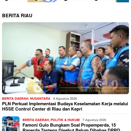
BERITA RIAU
BERITA DAERAH
,
NUSANTARA
8 Agustus 2026
PLN Perkuat Implementasi Budaya Keselamatan Kerja melalui
HSSE Control Center di Riau dan Kepri
BERITA DAERAH
,
POLITIK & HUKUM
7 Agustus 2026
Famoni Gulo Bungkam Soal Propemperda, 15
Raperda Tapteng Disebut Belum Dibahas DPRD