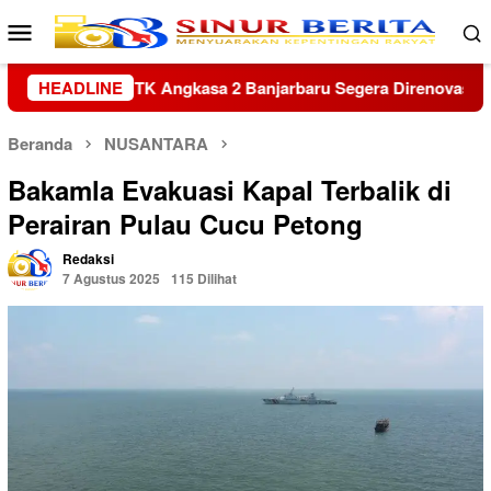
Loncat
Menu
ke
Mobile
konten
gera Direnovasi
HEADLINE
Kapolres Sambas Silaturahmi ke Keraton
Beranda
NUSANTARA
Bakamla Evakuasi Kapal Terbalik di
Perairan Pulau Cucu Petong
Redaksi
7 Agustus 2025
115 Dilihat