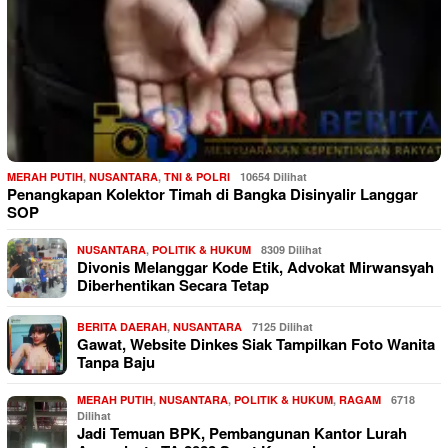
MERAH PUTIH
,
NUSANTARA
,
TNI & POLRI
10654 Dilihat
Penangkapan Kolektor Timah di Bangka Disinyalir Langgar
SOP
NUSANTARA
,
POLITIK & HUKUM
8309 Dilihat
Divonis Melanggar Kode Etik, Advokat Mirwansyah
Diberhentikan Secara Tetap
BERITA DAERAH
,
NUSANTARA
7125 Dilihat
Gawat, Website Dinkes Siak Tampilkan Foto Wanita
Tanpa Baju
MERAH PUTIH
,
NUSANTARA
,
POLITIK & HUKUM
,
RAGAM
6718
Dilihat
Jadi Temuan BPK, Pembangunan Kantor Lurah