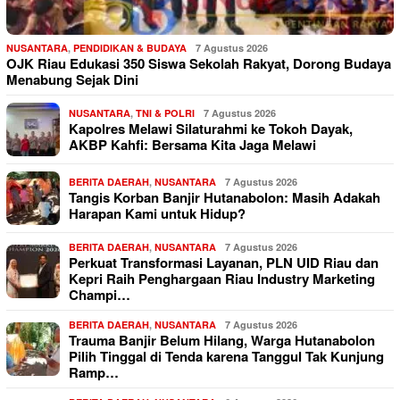
NUSANTARA
,
PENDIDIKAN & BUDAYA
7 Agustus 2026
OJK Riau Edukasi 350 Siswa Sekolah Rakyat, Dorong Budaya
Menabung Sejak Dini
NUSANTARA
,
TNI & POLRI
7 Agustus 2026
Kapolres Melawi Silaturahmi ke Tokoh Dayak,
AKBP Kahfi: Bersama Kita Jaga Melawi
BERITA DAERAH
,
NUSANTARA
7 Agustus 2026
Tangis Korban Banjir Hutanabolon: Masih Adakah
Harapan Kami untuk Hidup?
BERITA DAERAH
,
NUSANTARA
7 Agustus 2026
Perkuat Transformasi Layanan, PLN UID Riau dan
Kepri Raih Penghargaan Riau Industry Marketing
Champi…
BERITA DAERAH
,
NUSANTARA
7 Agustus 2026
Trauma Banjir Belum Hilang, Warga Hutanabolon
Pilih Tinggal di Tenda karena Tanggul Tak Kunjung
Ramp…