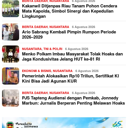
BERITA DAERAH
,
NUSANTARA
6 Agustus 2026
Kakanwil Ditjenpas Riau Tanam Pohon Cendera
Mata Kapolda, Simbol Sinergi dan Kepedulian
Lingkungan
BERITA DAERAH
,
NUSANTARA
6 Agustus 2026
Ario Sabrang Kembali Pimpin Rumpon Periode
2026–2029
NUSANTARA
,
TNI & POLRI
6 Agustus 2026
Menko Polkam Imbau Masyarakat Tolak Hoaks dan
Jaga Kondusivitas Jelang HUT ke-81 RI
EKONOMI & BISNIS
,
NUSANTARA
6 Agustus 2026
Pemerintah Alokasikan Rp10 Triliun, Sertifikat KI
Kini Bisa Jadi Agunan KUR
BERITA DAERAH
,
NUSANTARA
6 Agustus 2026
PJS Tapteng Audiensi dengan Pemkab, Jonnedy
Marbun: Jurnalis Berperan Penting Melawan Hoaks