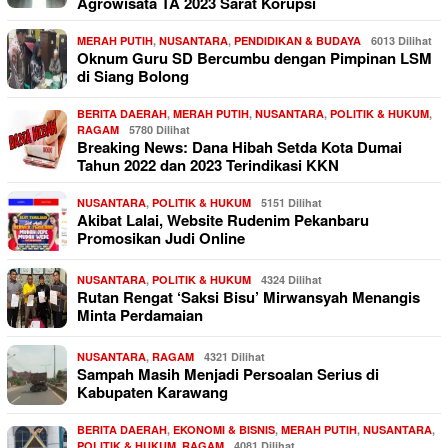
Agrowisata TA 2023 Sarat Korupsi
MERAH PUTIH
,
NUSANTARA
,
PENDIDIKAN & BUDAYA
6013 Dilihat
Oknum Guru SD Bercumbu dengan Pimpinan LSM
di Siang Bolong
BERITA DAERAH
,
MERAH PUTIH
,
NUSANTARA
,
POLITIK & HUKUM
,
RAGAM
5780 Dilihat
Breaking News: Dana Hibah Setda Kota Dumai
Tahun 2022 dan 2023 Terindikasi KKN
NUSANTARA
,
POLITIK & HUKUM
5151 Dilihat
Akibat Lalai, Website Rudenim Pekanbaru
Promosikan Judi Online
NUSANTARA
,
POLITIK & HUKUM
4324 Dilihat
Rutan Rengat ‘Saksi Bisu’ Mirwansyah Menangis
Minta Perdamaian
NUSANTARA
,
RAGAM
4321 Dilihat
Sampah Masih Menjadi Persoalan Serius di
Kabupaten Karawang
BERITA DAERAH
,
EKONOMI & BISNIS
,
MERAH PUTIH
,
NUSANTARA
,
POLITIK & HUKUM
,
RAGAM
4081 Dilihat