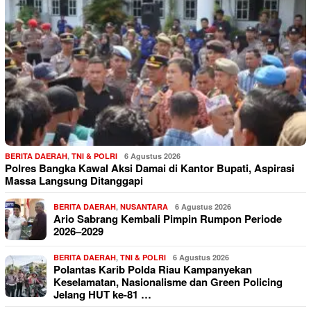
BERITA DAERAH
,
TNI & POLRI
6 Agustus 2026
Polres Bangka Kawal Aksi Damai di Kantor Bupati, Aspirasi
Massa Langsung Ditanggapi
BERITA DAERAH
,
NUSANTARA
6 Agustus 2026
Ario Sabrang Kembali Pimpin Rumpon Periode
2026–2029
BERITA DAERAH
,
TNI & POLRI
6 Agustus 2026
Polantas Karib Polda Riau Kampanyekan
Keselamatan, Nasionalisme dan Green Policing
Jelang HUT ke-81 …