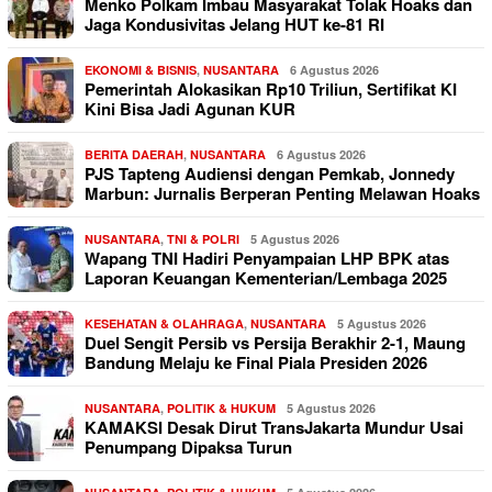
Menko Polkam Imbau Masyarakat Tolak Hoaks dan
Jaga Kondusivitas Jelang HUT ke-81 RI
EKONOMI & BISNIS
,
NUSANTARA
6 Agustus 2026
Pemerintah Alokasikan Rp10 Triliun, Sertifikat KI
Kini Bisa Jadi Agunan KUR
BERITA DAERAH
,
NUSANTARA
6 Agustus 2026
PJS Tapteng Audiensi dengan Pemkab, Jonnedy
Marbun: Jurnalis Berperan Penting Melawan Hoaks
NUSANTARA
,
TNI & POLRI
5 Agustus 2026
Wapang TNI Hadiri Penyampaian LHP BPK atas
Laporan Keuangan Kementerian/Lembaga 2025
KESEHATAN & OLAHRAGA
,
NUSANTARA
5 Agustus 2026
Duel Sengit Persib vs Persija Berakhir 2-1, Maung
Bandung Melaju ke Final Piala Presiden 2026
NUSANTARA
,
POLITIK & HUKUM
5 Agustus 2026
KAMAKSI Desak Dirut TransJakarta Mundur Usai
Penumpang Dipaksa Turun