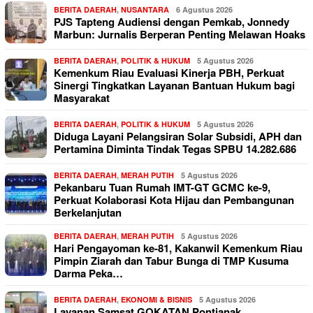
BERITA DAERAH
,
NUSANTARA
6 Agustus 2026
PJS Tapteng Audiensi dengan Pemkab, Jonnedy
Marbun: Jurnalis Berperan Penting Melawan Hoaks
BERITA DAERAH
,
POLITIK & HUKUM
5 Agustus 2026
Kemenkum Riau Evaluasi Kinerja PBH, Perkuat
Sinergi Tingkatkan Layanan Bantuan Hukum bagi
Masyarakat
BERITA DAERAH
,
POLITIK & HUKUM
5 Agustus 2026
Diduga Layani Pelangsiran Solar Subsidi, APH dan
Pertamina Diminta Tindak Tegas SPBU 14.282.686
BERITA DAERAH
,
MERAH PUTIH
5 Agustus 2026
Pekanbaru Tuan Rumah IMT-GT GCMC ke-9,
Perkuat Kolaborasi Kota Hijau dan Pembangunan
Berkelanjutan
BERITA DAERAH
,
MERAH PUTIH
5 Agustus 2026
Hari Pengayoman ke-81, Kakanwil Kemenkum Riau
Pimpin Ziarah dan Tabur Bunga di TMP Kusuma
Darma Peka…
BERITA DAERAH
,
EKONOMI & BISNIS
5 Agustus 2026
Layanan Samsat GOKATAN Pontianak