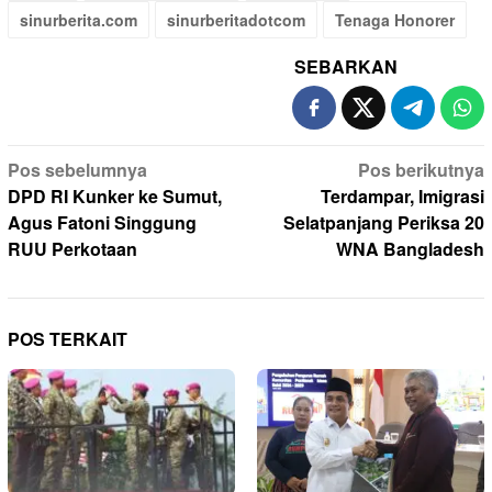
sinurberita.com
sinurberitadotcom
Tenaga Honorer
SEBARKAN
Navigasi
Pos sebelumnya
Pos berikutnya
pos
DPD RI Kunker ke Sumut,
Terdampar, Imigrasi
Agus Fatoni Singgung
Selatpanjang Periksa 20
RUU Perkotaan
WNA Bangladesh
POS TERKAIT