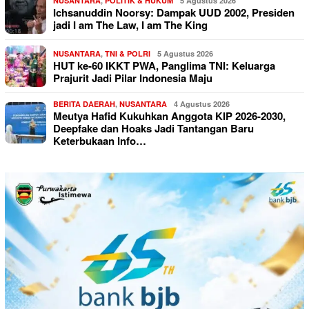
NUSANTARA
,
POLITIK & HUKUM
5 Agustus 2026
Ichsanuddin Noorsy: Dampak UUD 2002, Presiden
jadi I am The Law, I am The King
NUSANTARA
,
TNI & POLRI
5 Agustus 2026
HUT ke-60 IKKT PWA, Panglima TNI: Keluarga
Prajurit Jadi Pilar Indonesia Maju
BERITA DAERAH
,
NUSANTARA
4 Agustus 2026
Meutya Hafid Kukuhkan Anggota KIP 2026-2030,
Deepfake dan Hoaks Jadi Tantangan Baru
Keterbukaan Info…