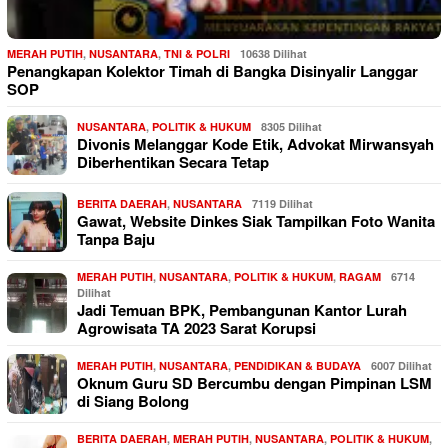
MERAH PUTIH
,
NUSANTARA
,
TNI & POLRI
10638 Dilihat
Penangkapan Kolektor Timah di Bangka Disinyalir Langgar
SOP
NUSANTARA
,
POLITIK & HUKUM
8305 Dilihat
Divonis Melanggar Kode Etik, Advokat Mirwansyah
Diberhentikan Secara Tetap
BERITA DAERAH
,
NUSANTARA
7119 Dilihat
Gawat, Website Dinkes Siak Tampilkan Foto Wanita
Tanpa Baju
MERAH PUTIH
,
NUSANTARA
,
POLITIK & HUKUM
,
RAGAM
6714
Dilihat
Jadi Temuan BPK, Pembangunan Kantor Lurah
Agrowisata TA 2023 Sarat Korupsi
MERAH PUTIH
,
NUSANTARA
,
PENDIDIKAN & BUDAYA
6007 Dilihat
Oknum Guru SD Bercumbu dengan Pimpinan LSM
di Siang Bolong
BERITA DAERAH
,
MERAH PUTIH
,
NUSANTARA
,
POLITIK & HUKUM
,