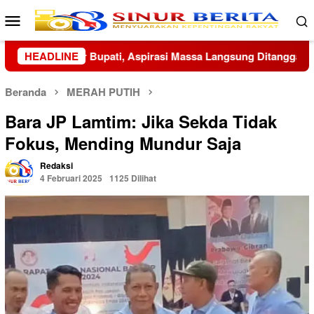
Loncat
Menu
ke
Mobile
konten
sung Ditanggapi
HEADLINE
Wapang TNI, Menhan hingga KSAD Dianu
Beranda
MERAH PUTIH
Bara JP Lamtim: Jika Sekda Tidak
Fokus, Mending Mundur Saja
Redaksi
4 Februari 2025
1125 Dilihat