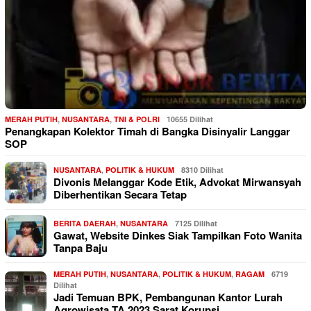
MERAH PUTIH
,
NUSANTARA
,
TNI & POLRI
10655 Dilihat
Penangkapan Kolektor Timah di Bangka Disinyalir Langgar
SOP
NUSANTARA
,
POLITIK & HUKUM
8310 Dilihat
Divonis Melanggar Kode Etik, Advokat Mirwansyah
Diberhentikan Secara Tetap
BERITA DAERAH
,
NUSANTARA
7125 Dilihat
Gawat, Website Dinkes Siak Tampilkan Foto Wanita
Tanpa Baju
MERAH PUTIH
,
NUSANTARA
,
POLITIK & HUKUM
,
RAGAM
6719
Dilihat
Jadi Temuan BPK, Pembangunan Kantor Lurah
Agrowisata TA 2023 Sarat Korupsi