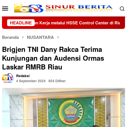
Loncat
Menu
ke
Mobile
konten
ol Center di Riau dan Kepri
HEADLINE
Kolaborasi Lanud Sjamsudi
Beranda
NUSANTARA
Brigjen TNI Dany Rakca Terima
Kunjungan dan Audensi Ormas
Laskar RMRB Riau
Redaksi
4 September 2024
854 Dilihat