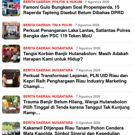
BERITA DAERAH
,
POLITIK & HUKUM
7 Agustus 2026
Famoni Gulo Bungkam Soal Propemperda, 15
Raperda Tapteng Disebut Belum Dibahas DPRD
BERITA DAERAH
,
TNI & POLRI
7 Agustus 2026
Perkuat Penanganan Laka Lantas, Satlantas Polres
Bangka dan PSC 119 Teken MoU
BERITA DAERAH
,
NUSANTARA
7 Agustus 2026
Tangis Korban Banjir Hutanabolon: Masih Adakah
Harapan Kami untuk Hidup?
BERITA DAERAH
,
NUSANTARA
7 Agustus 2026
Perkuat Transformasi Layanan, PLN UID Riau dan
Kepri Raih Penghargaan Riau Industry Marketing
Champi…
BERITA DAERAH
,
NUSANTARA
7 Agustus 2026
Trauma Banjir Belum Hilang, Warga Hutanabolon
Pilih Tinggal di Tenda karena Tanggul Tak Kunjung
Ramp…
BERITA DAERAH
,
NUSANTARA
6 Agustus 2026
Kakanwil Ditjenpas Riau Tanam Pohon Cendera
Mata Kapolda, Simbol Sinergi dan Kepedulian