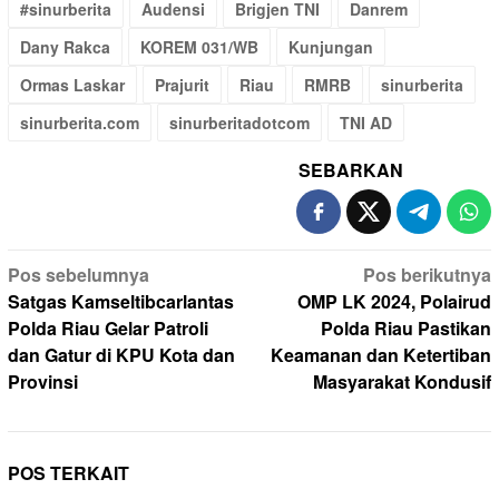
#sinurberita
Audensi
Brigjen TNI
Danrem
Dany Rakca
KOREM 031/WB
Kunjungan
Ormas Laskar
Prajurit
Riau
RMRB
sinurberita
sinurberita.com
sinurberitadotcom
TNI AD
SEBARKAN
Navigasi
Pos sebelumnya
Pos berikutnya
pos
Satgas Kamseltibcarlantas
OMP LK 2024, Polairud
Polda Riau Gelar Patroli
Polda Riau Pastikan
dan Gatur di KPU Kota dan
Keamanan dan Ketertiban
Provinsi
Masyarakat Kondusif
POS TERKAIT