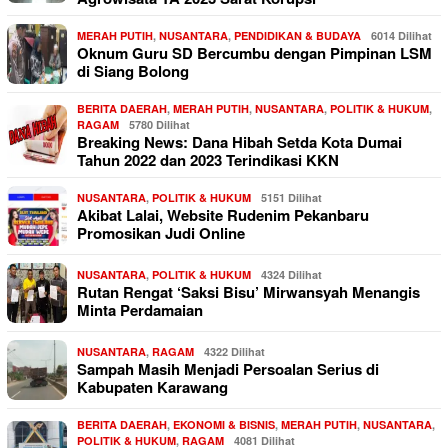
MERAH PUTIH
,
NUSANTARA
,
PENDIDIKAN & BUDAYA
6014 Dilihat
Oknum Guru SD Bercumbu dengan Pimpinan LSM
di Siang Bolong
BERITA DAERAH
,
MERAH PUTIH
,
NUSANTARA
,
POLITIK & HUKUM
,
RAGAM
5780 Dilihat
Breaking News: Dana Hibah Setda Kota Dumai
Tahun 2022 dan 2023 Terindikasi KKN
NUSANTARA
,
POLITIK & HUKUM
5151 Dilihat
Akibat Lalai, Website Rudenim Pekanbaru
Promosikan Judi Online
NUSANTARA
,
POLITIK & HUKUM
4324 Dilihat
Rutan Rengat ‘Saksi Bisu’ Mirwansyah Menangis
Minta Perdamaian
NUSANTARA
,
RAGAM
4322 Dilihat
Sampah Masih Menjadi Persoalan Serius di
Kabupaten Karawang
BERITA DAERAH
,
EKONOMI & BISNIS
,
MERAH PUTIH
,
NUSANTARA
,
POLITIK & HUKUM
,
RAGAM
4081 Dilihat