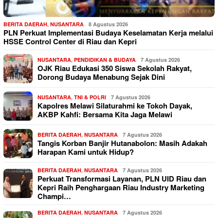
BERITA DAERAH
,
NUSANTARA
8 Agustus 2026
PLN Perkuat Implementasi Budaya Keselamatan Kerja melalui
HSSE Control Center di Riau dan Kepri
NUSANTARA
,
PENDIDIKAN & BUDAYA
7 Agustus 2026
OJK Riau Edukasi 350 Siswa Sekolah Rakyat,
Dorong Budaya Menabung Sejak Dini
NUSANTARA
,
TNI & POLRI
7 Agustus 2026
Kapolres Melawi Silaturahmi ke Tokoh Dayak,
AKBP Kahfi: Bersama Kita Jaga Melawi
BERITA DAERAH
,
NUSANTARA
7 Agustus 2026
Tangis Korban Banjir Hutanabolon: Masih Adakah
Harapan Kami untuk Hidup?
BERITA DAERAH
,
NUSANTARA
7 Agustus 2026
Perkuat Transformasi Layanan, PLN UID Riau dan
Kepri Raih Penghargaan Riau Industry Marketing
Champi…
BERITA DAERAH
,
NUSANTARA
7 Agustus 2026