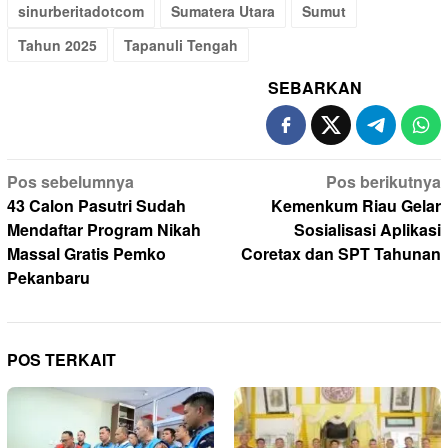
sinurberitadotcom
Sumatera Utara
Sumut
Tahun 2025
Tapanuli Tengah
SEBARKAN
Navigasi
Pos sebelumnya
Pos berikutnya
pos
43 Calon Pasutri Sudah
Kemenkum Riau Gelar
Mendaftar Program Nikah
Sosialisasi Aplikasi
Massal Gratis Pemko
Coretax dan SPT Tahunan
Pekanbaru
POS TERKAIT