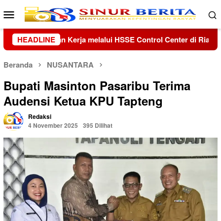
Loncat
Menu
ke
Mobile
konten
 Center di Riau dan Kepri
HEADLINE
Kolaborasi Lanud Sjamsudin 
Beranda
NUSANTARA
Bupati Masinton Pasaribu Terima
Audensi Ketua KPU Tapteng
Redaksi
4 November 2025
395 Dilihat