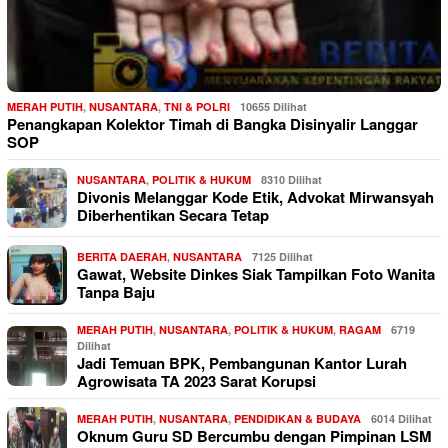
MERAH PUTIH
,
NUSANTARA
,
TNI & POLRI
10655 Dilihat
Penangkapan Kolektor Timah di Bangka Disinyalir Langgar
SOP
NUSANTARA
,
POLITIK & HUKUM
8310 Dilihat
Divonis Melanggar Kode Etik, Advokat Mirwansyah
Diberhentikan Secara Tetap
BERITA DAERAH
,
NUSANTARA
7125 Dilihat
Gawat, Website Dinkes Siak Tampilkan Foto Wanita
Tanpa Baju
MERAH PUTIH
,
NUSANTARA
,
POLITIK & HUKUM
,
RAGAM
6719
Dilihat
Jadi Temuan BPK, Pembangunan Kantor Lurah
Agrowisata TA 2023 Sarat Korupsi
MERAH PUTIH
,
NUSANTARA
,
PENDIDIKAN & BUDAYA
6014 Dilihat
Oknum Guru SD Bercumbu dengan Pimpinan LSM