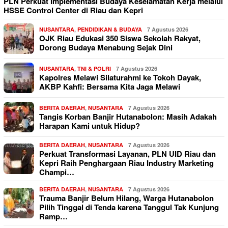
PLN Perkuat Implementasi Budaya Keselamatan Kerja melalui
HSSE Control Center di Riau dan Kepri
NUSANTARA
,
PENDIDIKAN & BUDAYA
7 Agustus 2026
OJK Riau Edukasi 350 Siswa Sekolah Rakyat,
Dorong Budaya Menabung Sejak Dini
NUSANTARA
,
TNI & POLRI
7 Agustus 2026
Kapolres Melawi Silaturahmi ke Tokoh Dayak,
AKBP Kahfi: Bersama Kita Jaga Melawi
BERITA DAERAH
,
NUSANTARA
7 Agustus 2026
Tangis Korban Banjir Hutanabolon: Masih Adakah
Harapan Kami untuk Hidup?
BERITA DAERAH
,
NUSANTARA
7 Agustus 2026
Perkuat Transformasi Layanan, PLN UID Riau dan
Kepri Raih Penghargaan Riau Industry Marketing
Champi…
BERITA DAERAH
,
NUSANTARA
7 Agustus 2026
Trauma Banjir Belum Hilang, Warga Hutanabolon
Pilih Tinggal di Tenda karena Tanggul Tak Kunjung
Ramp…