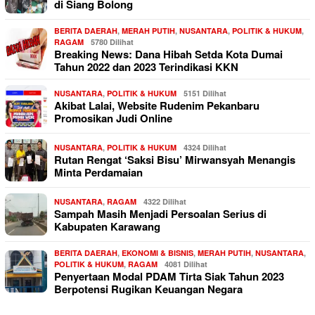
di Siang Bolong
BERITA DAERAH
,
MERAH PUTIH
,
NUSANTARA
,
POLITIK & HUKUM
,
RAGAM
5780 Dilihat
Breaking News: Dana Hibah Setda Kota Dumai
Tahun 2022 dan 2023 Terindikasi KKN
NUSANTARA
,
POLITIK & HUKUM
5151 Dilihat
Akibat Lalai, Website Rudenim Pekanbaru
Promosikan Judi Online
NUSANTARA
,
POLITIK & HUKUM
4324 Dilihat
Rutan Rengat ‘Saksi Bisu’ Mirwansyah Menangis
Minta Perdamaian
NUSANTARA
,
RAGAM
4322 Dilihat
Sampah Masih Menjadi Persoalan Serius di
Kabupaten Karawang
BERITA DAERAH
,
EKONOMI & BISNIS
,
MERAH PUTIH
,
NUSANTARA
,
POLITIK & HUKUM
,
RAGAM
4081 Dilihat
Penyertaan Modal PDAM Tirta Siak Tahun 2023
Berpotensi Rugikan Keuangan Negara