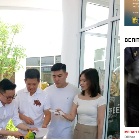
BERI
MERAH 
Dilihat