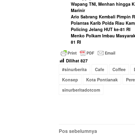
Wapang TNI, Menhan hingga K
Marinir
Ario Sabrang Kembali Pimpin 
Polantas Karib Polda Riau Ka
Policing Jelang HUT ke-81 RI
Menko Polkam Imbau Masyaraka
81 RI
Dilihat
827
#sinurberita
Cafe
Coffee
Konsep
Kota Pontianak
Per
sinurberitadotcom
Navigasi
Pos sebelumnya