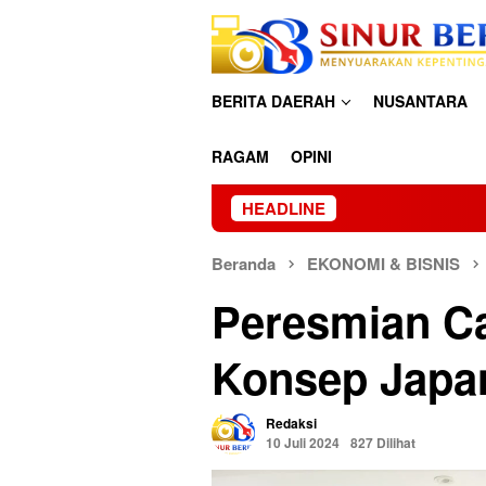
Loncat
ke
konten
BERITA DAERAH
NUSANTARA
RAGAM
OPINI
HEADLINE
Po
Beranda
EKONOMI & BISNIS
Peresmian C
Konsep Japan
Redaksi
10 Juli 2024
827 Dilihat