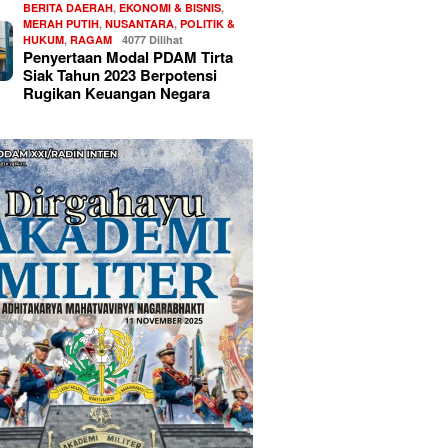
BERITA DAERAH
,
EKONOMI & BISNIS
,
MERAH PUTIH
,
NUSANTARA
,
POLITIK &
HUKUM
,
RAGAM
4077 Dilihat
Penyertaan Modal PDAM Tirta
Siak Tahun 2023 Berpotensi
Rugikan Keuangan Negara