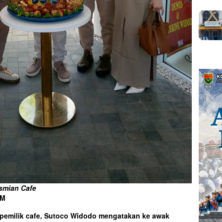
smian Cafe
OM
u pemilik cafe, Sutoco Widodo mengatakan ke awak