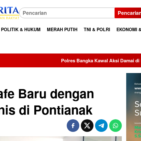
Pencaria
POLITIK & HUKUM
MERAH PUTIH
TNI & POLRI
EKONOMI &
lres Bangka Kawal Aksi Damai di Kantor Bupati, Aspirasi Mass
afe Baru dengan
is di Pontianak