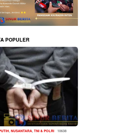
TA POPULER
PUTIH
,
NUSANTARA
,
TNI & POLRI
10638