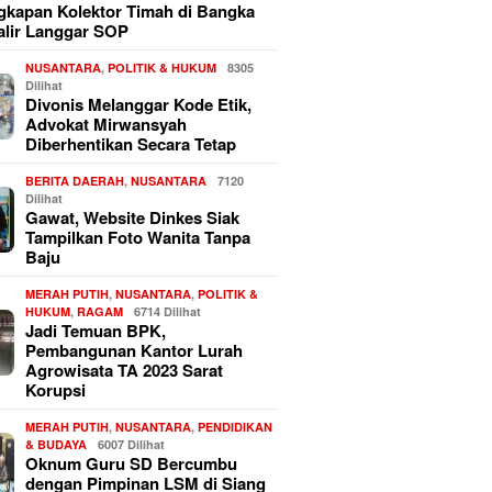
kapan Kolektor Timah di Bangka
alir Langgar SOP
NUSANTARA
,
POLITIK & HUKUM
8305
Dilihat
Divonis Melanggar Kode Etik,
Advokat Mirwansyah
Diberhentikan Secara Tetap
BERITA DAERAH
,
NUSANTARA
7120
Dilihat
Gawat, Website Dinkes Siak
Tampilkan Foto Wanita Tanpa
Baju
MERAH PUTIH
,
NUSANTARA
,
POLITIK &
HUKUM
,
RAGAM
6714 Dilihat
Jadi Temuan BPK,
Pembangunan Kantor Lurah
Agrowisata TA 2023 Sarat
Korupsi
MERAH PUTIH
,
NUSANTARA
,
PENDIDIKAN
& BUDAYA
6007 Dilihat
Oknum Guru SD Bercumbu
dengan Pimpinan LSM di Siang