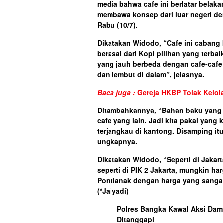
media bahwa cafe ini berlatar belaka
membawa konsep dari luar negeri de
Rabu (10/7).
Dikatakan Widodo, “Cafe ini cabang k
berasal dari Kopi pilihan yang terba
yang jauh berbeda dengan cafe-cafe 
dan lembut di dalam”, jelasnya.
Baca juga :
Gereja HKBP Tolak Kelo
Ditambahkannya, “Bahan baku yang ki
cafe yang lain. Jadi kita pakai yang
terjangkau di kantong. Disamping itu,
ungkapnya.
Dikatakan Widodo, “Seperti di Jakar
seperti di PIK 2 Jakarta, mungkin ha
Pontianak dengan harga yang sangat 
(*Jaiyadi)
Polres Bangka Kawal Aksi Dama
Ditanggapi