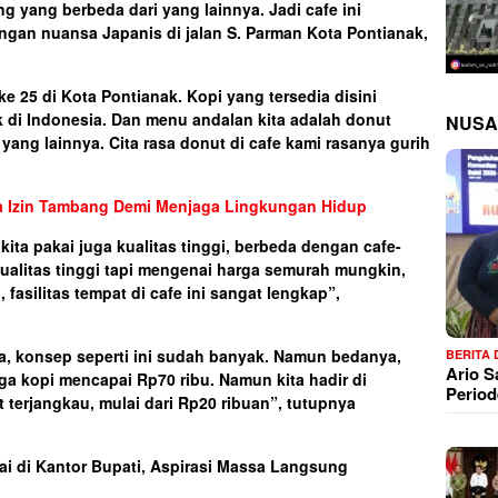
ng yang berbeda dari yang lainnya. Jadi cafe ini
ngan nuansa Japanis di jalan S. Parman Kota Pontianak,
e 25 di Kota Pontianak. Kopi yang tersedia disini
ik di Indonesia. Dan menu andalan kita adalah donut
NUSA
yang lainnya. Cita rasa donut di cafe kami rasanya gurih
la Izin Tambang Demi Menjaga Lingkungan Hidup
ta pakai juga kualitas tinggi, berbeda dengan cafe-
 kualitas tinggi tapi mengenai harga semurah mungkin,
 fasilitas tempat di cafe ini sangat lengkap”,
ta, konsep seperti ini sudah banyak. Namun bedanya,
BERITA
Ario 
rga kopi mencapai Rp70 ribu. Namun kita hadir di
Period
terjangkau, mulai dari Rp20 ribuan”, tutupnya
i di Kantor Bupati, Aspirasi Massa Langsung