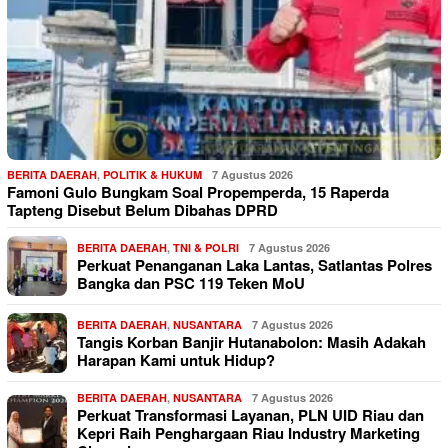
BERITA DAERAH
,
POLITIK & HUKUM
7 Agustus 2026
Famoni Gulo Bungkam Soal Propemperda, 15 Raperda
Tapteng Disebut Belum Dibahas DPRD
BERITA DAERAH
,
TNI & POLRI
7 Agustus 2026
Perkuat Penanganan Laka Lantas, Satlantas Polres
Bangka dan PSC 119 Teken MoU
BERITA DAERAH
,
NUSANTARA
7 Agustus 2026
Tangis Korban Banjir Hutanabolon: Masih Adakah
Harapan Kami untuk Hidup?
BERITA DAERAH
,
NUSANTARA
7 Agustus 2026
Perkuat Transformasi Layanan, PLN UID Riau dan
Kepri Raih Penghargaan Riau Industry Marketing