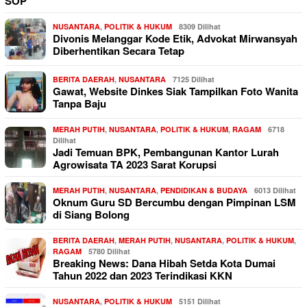
SOP
NUSANTARA
,
POLITIK & HUKUM
8309 Dilihat
Divonis Melanggar Kode Etik, Advokat Mirwansyah
Diberhentikan Secara Tetap
BERITA DAERAH
,
NUSANTARA
7125 Dilihat
Gawat, Website Dinkes Siak Tampilkan Foto Wanita
Tanpa Baju
MERAH PUTIH
,
NUSANTARA
,
POLITIK & HUKUM
,
RAGAM
6718
Dilihat
Jadi Temuan BPK, Pembangunan Kantor Lurah
Agrowisata TA 2023 Sarat Korupsi
MERAH PUTIH
,
NUSANTARA
,
PENDIDIKAN & BUDAYA
6013 Dilihat
Oknum Guru SD Bercumbu dengan Pimpinan LSM
di Siang Bolong
BERITA DAERAH
,
MERAH PUTIH
,
NUSANTARA
,
POLITIK & HUKUM
,
RAGAM
5780 Dilihat
Breaking News: Dana Hibah Setda Kota Dumai
Tahun 2022 dan 2023 Terindikasi KKN
NUSANTARA
,
POLITIK & HUKUM
5151 Dilihat