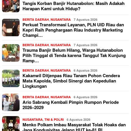
Tangis Korban Banjir Hutanabolon: Masih Adakah
Harapan Kami untuk Hidup?
BERITA DAERAH
,
NUSANTARA
7 Agustus 2026
Perkuat Transformasi Layanan, PLN UID Riau dan
Kepri Raih Penghargaan Riau Industry Marketing
Champi…
BERITA DAERAH
,
NUSANTARA
7 Agustus 2026
Trauma Banjir Belum Hilang, Warga Hutanabolon
Pilih Tinggal di Tenda karena Tanggul Tak Kunjung
Ramp…
BERITA DAERAH
,
NUSANTARA
6 Agustus 2026
Kakanwil Ditjenpas Riau Tanam Pohon Cendera
Mata Kapolda, Simbol Sinergi dan Kepedulian
Lingkungan
BERITA DAERAH
,
NUSANTARA
6 Agustus 2026
Ario Sabrang Kembali Pimpin Rumpon Periode
2026–2029
NUSANTARA
,
TNI & POLRI
6 Agustus 2026
Menko Polkam Imbau Masyarakat Tolak Hoaks dan
Jaga Kondusivitas Jelang HUT ke-81 RI