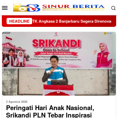
Loncat
Menu
ke
Mobile
konten
 Direnovasi
HEADLINE
Kapolres Sambas Silaturahmi ke Keraton Alw
3 Agustus 2026
Peringati Hari Anak Nasional,
Srikandi PLN Tebar Inspirasi