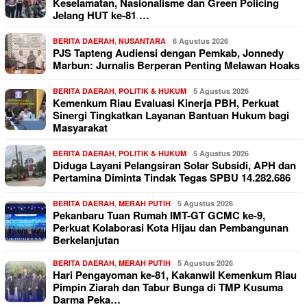
Keselamatan, Nasionalisme dan Green Policing
Jelang HUT ke-81 …
BERITA DAERAH
,
NUSANTARA
6 Agustus 2026
PJS Tapteng Audiensi dengan Pemkab, Jonnedy
Marbun: Jurnalis Berperan Penting Melawan Hoaks
BERITA DAERAH
,
POLITIK & HUKUM
5 Agustus 2026
Kemenkum Riau Evaluasi Kinerja PBH, Perkuat
Sinergi Tingkatkan Layanan Bantuan Hukum bagi
Masyarakat
BERITA DAERAH
,
POLITIK & HUKUM
5 Agustus 2026
Diduga Layani Pelangsiran Solar Subsidi, APH dan
Pertamina Diminta Tindak Tegas SPBU 14.282.686
BERITA DAERAH
,
MERAH PUTIH
5 Agustus 2026
Pekanbaru Tuan Rumah IMT-GT GCMC ke-9,
Perkuat Kolaborasi Kota Hijau dan Pembangunan
Berkelanjutan
BERITA DAERAH
,
MERAH PUTIH
5 Agustus 2026
Hari Pengayoman ke-81, Kakanwil Kemenkum Riau
Pimpin Ziarah dan Tabur Bunga di TMP Kusuma
Darma Peka…