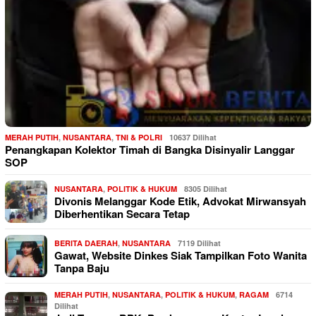
MERAH PUTIH
,
NUSANTARA
,
TNI & POLRI
10637 Dilihat
Penangkapan Kolektor Timah di Bangka Disinyalir Langgar
SOP
NUSANTARA
,
POLITIK & HUKUM
8305 Dilihat
Divonis Melanggar Kode Etik, Advokat Mirwansyah
Diberhentikan Secara Tetap
BERITA DAERAH
,
NUSANTARA
7119 Dilihat
Gawat, Website Dinkes Siak Tampilkan Foto Wanita
Tanpa Baju
MERAH PUTIH
,
NUSANTARA
,
POLITIK & HUKUM
,
RAGAM
6714
Dilihat