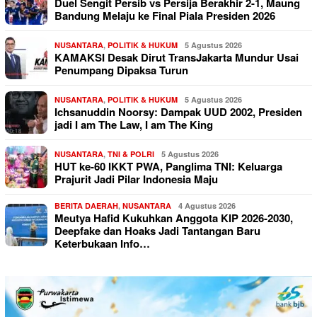
Duel Sengit Persib vs Persija Berakhir 2-1, Maung
Bandung Melaju ke Final Piala Presiden 2026
NUSANTARA
,
POLITIK & HUKUM
5 Agustus 2026
KAMAKSI Desak Dirut TransJakarta Mundur Usai
Penumpang Dipaksa Turun
NUSANTARA
,
POLITIK & HUKUM
5 Agustus 2026
Ichsanuddin Noorsy: Dampak UUD 2002, Presiden
jadi I am The Law, I am The King
NUSANTARA
,
TNI & POLRI
5 Agustus 2026
HUT ke-60 IKKT PWA, Panglima TNI: Keluarga
Prajurit Jadi Pilar Indonesia Maju
BERITA DAERAH
,
NUSANTARA
4 Agustus 2026
Meutya Hafid Kukuhkan Anggota KIP 2026-2030,
Deepfake dan Hoaks Jadi Tantangan Baru
Keterbukaan Info…