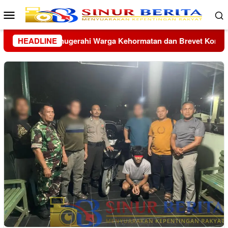
Loncat
Menu
ke
Mobile
konten
revet Korps Marinir
HEADLINE
Ario Sabrang Kembali Pimpin Rum