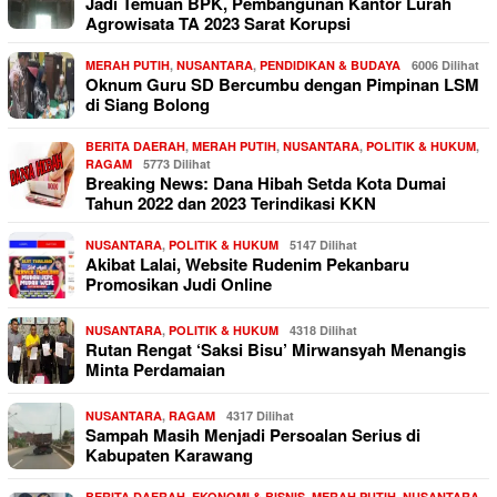
Jadi Temuan BPK, Pembangunan Kantor Lurah
Agrowisata TA 2023 Sarat Korupsi
MERAH PUTIH
,
NUSANTARA
,
PENDIDIKAN & BUDAYA
6006 Dilihat
Oknum Guru SD Bercumbu dengan Pimpinan LSM
di Siang Bolong
BERITA DAERAH
,
MERAH PUTIH
,
NUSANTARA
,
POLITIK & HUKUM
,
RAGAM
5773 Dilihat
Breaking News: Dana Hibah Setda Kota Dumai
Tahun 2022 dan 2023 Terindikasi KKN
NUSANTARA
,
POLITIK & HUKUM
5147 Dilihat
Akibat Lalai, Website Rudenim Pekanbaru
Promosikan Judi Online
NUSANTARA
,
POLITIK & HUKUM
4318 Dilihat
Rutan Rengat ‘Saksi Bisu’ Mirwansyah Menangis
Minta Perdamaian
NUSANTARA
,
RAGAM
4317 Dilihat
Sampah Masih Menjadi Persoalan Serius di
Kabupaten Karawang
BERITA DAERAH
,
EKONOMI & BISNIS
,
MERAH PUTIH
,
NUSANTARA
,