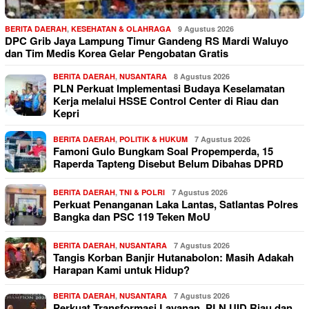
BERITA DAERAH
,
KESEHATAN & OLAHRAGA
9 Agustus 2026
DPC Grib Jaya Lampung Timur Gandeng RS Mardi Waluyo
dan Tim Medis Korea Gelar Pengobatan Gratis
BERITA DAERAH
,
NUSANTARA
8 Agustus 2026
PLN Perkuat Implementasi Budaya Keselamatan
Kerja melalui HSSE Control Center di Riau dan
Kepri
BERITA DAERAH
,
POLITIK & HUKUM
7 Agustus 2026
Famoni Gulo Bungkam Soal Propemperda, 15
Raperda Tapteng Disebut Belum Dibahas DPRD
BERITA DAERAH
,
TNI & POLRI
7 Agustus 2026
Perkuat Penanganan Laka Lantas, Satlantas Polres
Bangka dan PSC 119 Teken MoU
BERITA DAERAH
,
NUSANTARA
7 Agustus 2026
Tangis Korban Banjir Hutanabolon: Masih Adakah
Harapan Kami untuk Hidup?
BERITA DAERAH
,
NUSANTARA
7 Agustus 2026
Perkuat Transformasi Layanan, PLN UID Riau dan