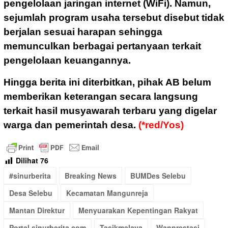
pengelolaan jaringan internet (WiFi). Namun,
sejumlah program usaha tersebut disebut tidak
berjalan sesuai harapan sehingga
memunculkan berbagai pertanyaan terkait
pengelolaan keuangannya.
Hingga berita ini diterbitkan, pihak AB belum
memberikan keterangan secara langsung
terkait hasil musyawarah terbaru yang digelar
warga dan pemerintah desa.
(*red/Yos)
Dilihat
76
#sinurberita
Breaking News
BUMDes Selebu
Desa Selebu
Kecamatan Mangunreja
Mantan Direktur
Menyuarakan Kepentingan Rakyat
Portal sinurberita.com
Tasikmalaya
Wanprestasi