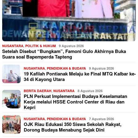
NUSANTARA
,
POLITIK & HUKUM
9 Agustus 2026
Setelah Disebut “Bungkam”, Famoni Gulo Akhirnya Buka
Suara soal Bapemperda Tapteng
NUSANTARA
,
PENDIDIKAN & BUDAYA
9 Agustus 2026
19 Kafilah Pontianak Melaju ke Final MTQ Kalbar ke-
34 di Kayong Utara
BERITA DAERAH
,
NUSANTARA
8 Agustus 2026
PLN Perkuat Implementasi Budaya Keselamatan
Kerja melalui HSSE Control Center di Riau dan
Kepri
NUSANTARA
,
PENDIDIKAN & BUDAYA
7 Agustus 2026
OJK Riau Edukasi 350 Siswa Sekolah Rakyat,
Dorong Budaya Menabung Sejak Dini