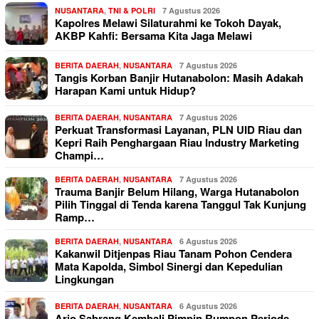
NUSANTARA
,
TNI & POLRI
7 Agustus 2026
Kapolres Melawi Silaturahmi ke Tokoh Dayak,
AKBP Kahfi: Bersama Kita Jaga Melawi
BERITA DAERAH
,
NUSANTARA
7 Agustus 2026
Tangis Korban Banjir Hutanabolon: Masih Adakah
Harapan Kami untuk Hidup?
BERITA DAERAH
,
NUSANTARA
7 Agustus 2026
Perkuat Transformasi Layanan, PLN UID Riau dan
Kepri Raih Penghargaan Riau Industry Marketing
Champi…
BERITA DAERAH
,
NUSANTARA
7 Agustus 2026
Trauma Banjir Belum Hilang, Warga Hutanabolon
Pilih Tinggal di Tenda karena Tanggul Tak Kunjung
Ramp…
BERITA DAERAH
,
NUSANTARA
6 Agustus 2026
Kakanwil Ditjenpas Riau Tanam Pohon Cendera
Mata Kapolda, Simbol Sinergi dan Kepedulian
Lingkungan
BERITA DAERAH
,
NUSANTARA
6 Agustus 2026
Ario Sabrang Kembali Pimpin Rumpon Periode