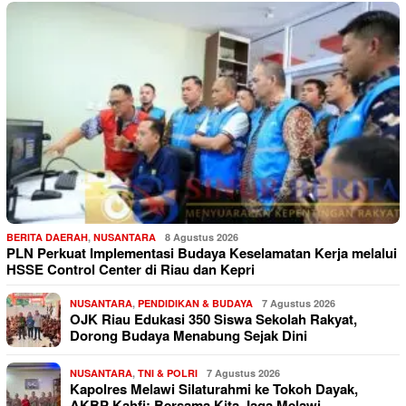
BERITA DAERAH
,
NUSANTARA
8 Agustus 2026
PLN Perkuat Implementasi Budaya Keselamatan Kerja melalui
HSSE Control Center di Riau dan Kepri
NUSANTARA
,
PENDIDIKAN & BUDAYA
7 Agustus 2026
OJK Riau Edukasi 350 Siswa Sekolah Rakyat,
Dorong Budaya Menabung Sejak Dini
NUSANTARA
,
TNI & POLRI
7 Agustus 2026
Kapolres Melawi Silaturahmi ke Tokoh Dayak,
AKBP Kahfi: Bersama Kita Jaga Melawi