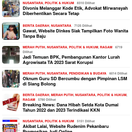
NUSANTARA
,
POLITIK & HUKUM
8310 Dilihat
Divonis Melanggar Kode Etik, Advokat Mirwansyah
Diberhentikan Secara Tetap
BERITA DAERAH
,
NUSANTARA
7125 Dilihat
Gawat, Website Dinkes Siak Tampilkan Foto Wanita
Tanpa Baju
MERAH PUTIH
,
NUSANTARA
,
POLITIK & HUKUM
,
RAGAM
6719
Dilihat
Jadi Temuan BPK, Pembangunan Kantor Lurah
Agrowisata TA 2023 Sarat Korupsi
MERAH PUTIH
,
NUSANTARA
,
PENDIDIKAN & BUDAYA
6014 Dilihat
Oknum Guru SD Bercumbu dengan Pimpinan LSM
di Siang Bolong
BERITA DAERAH
,
MERAH PUTIH
,
NUSANTARA
,
POLITIK & HUKUM
,
RAGAM
5780 Dilihat
Breaking News: Dana Hibah Setda Kota Dumai
Tahun 2022 dan 2023 Terindikasi KKN
NUSANTARA
,
POLITIK & HUKUM
5151 Dilihat
Akibat Lalai, Website Rudenim Pekanbaru
Promosikan Judi Online