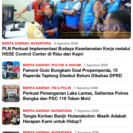
BERITA DAERAH
,
NUSANTARA
8 Agustus 2026
PLN Perkuat Implementasi Budaya Keselamatan Kerja melalui
HSSE Control Center di Riau dan Kepri
BERITA DAERAH
,
POLITIK & HUKUM
7 Agustus 2026
Famoni Gulo Bungkam Soal Propemperda, 15
Raperda Tapteng Disebut Belum Dibahas DPRD
BERITA DAERAH
,
TNI & POLRI
7 Agustus 2026
Perkuat Penanganan Laka Lantas, Satlantas Polres
Bangka dan PSC 119 Teken MoU
BERITA DAERAH
,
NUSANTARA
7 Agustus 2026
Tangis Korban Banjir Hutanabolon: Masih Adakah
Harapan Kami untuk Hidup?
BERITA DAERAH
,
NUSANTARA
7 Agustus 2026