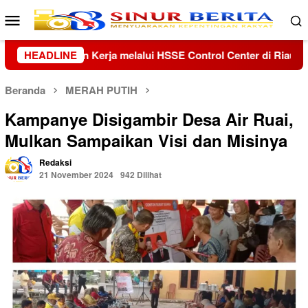
Loncat
Menu
ke
Mobile
konten
enter di Riau dan Kepri
HEADLINE
Kolaborasi Lanud Sjamsudin No
Beranda
MERAH PUTIH
Kampanye Disigambir Desa Air Ruai,
Mulkan Sampaikan Visi dan Misinya
Redaksi
21 November 2024
942 Dilihat