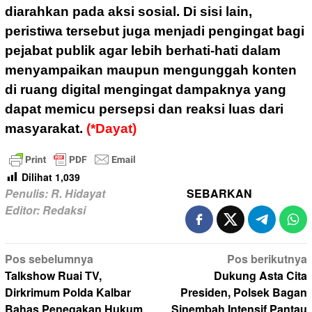
diarahkan pada aksi sosial. Di sisi lain,
peristiwa tersebut juga menjadi pengingat bagi
pejabat publik agar lebih berhati-hati dalam
menyampaikan maupun mengunggah konten
di ruang digital mengingat dampaknya yang
dapat memicu persepsi dan reaksi luas dari
masyarakat.
(*Dayat)
Dilihat
1,039
Penulis: R. Hidayat
SEBARKAN
Editor: Redaksi
Navigasi
Pos sebelumnya
Pos berikutnya
pos
Talkshow Ruai TV,
Dukung Asta Cita
Dirkrimum Polda Kalbar
Presiden, Polsek Bagan
Bahas Penegakan Hukum
Sinembah Intensif Pantau