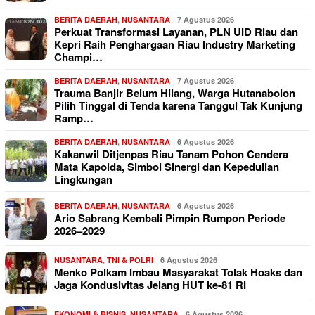
BERITA DAERAH
,
NUSANTARA
7 Agustus 2026
Perkuat Transformasi Layanan, PLN UID Riau dan
Kepri Raih Penghargaan Riau Industry Marketing
Champi…
BERITA DAERAH
,
NUSANTARA
7 Agustus 2026
Trauma Banjir Belum Hilang, Warga Hutanabolon
Pilih Tinggal di Tenda karena Tanggul Tak Kunjung
Ramp…
BERITA DAERAH
,
NUSANTARA
6 Agustus 2026
Kakanwil Ditjenpas Riau Tanam Pohon Cendera
Mata Kapolda, Simbol Sinergi dan Kepedulian
Lingkungan
BERITA DAERAH
,
NUSANTARA
6 Agustus 2026
Ario Sabrang Kembali Pimpin Rumpon Periode
2026–2029
NUSANTARA
,
TNI & POLRI
6 Agustus 2026
Menko Polkam Imbau Masyarakat Tolak Hoaks dan
Jaga Kondusivitas Jelang HUT ke-81 RI
EKONOMI & BISNIS
,
NUSANTARA
6 Agustus 2026