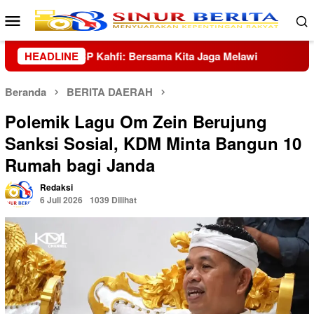
Loncat
Menu
ke
Mobile
konten
 Melawi
HEADLINE
Tangis Korban Banjir Hutanabolon: Masih Adak
Beranda
BERITA DAERAH
Polemik Lagu Om Zein Berujung
Sanksi Sosial, KDM Minta Bangun 10
Rumah bagi Janda
Redaksi
6 Juli 2026
1039 Dilihat