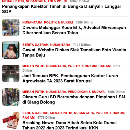
MERAH PUTIH
,
NUSANTARA
,
TNI & POLRI
10645 Dilihat
Penangkapan Kolektor Timah di Bangka Disinyalir Langgar
SOP
NUSANTARA
,
POLITIK & HUKUM
8306 Dilihat
Divonis Melanggar Kode Etik, Advokat Mirwansyah
Diberhentikan Secara Tetap
BERITA DAERAH
,
NUSANTARA
7121 Dilihat
Gawat, Website Dinkes Siak Tampilkan Foto Wanita
Tanpa Baju
MERAH PUTIH
,
NUSANTARA
,
POLITIK & HUKUM
,
RAGAM
6714
Dilihat
Jadi Temuan BPK, Pembangunan Kantor Lurah
Agrowisata TA 2023 Sarat Korupsi
MERAH PUTIH
,
NUSANTARA
,
PENDIDIKAN & BUDAYA
6008 Dilihat
Oknum Guru SD Bercumbu dengan Pimpinan LSM
di Siang Bolong
BERITA DAERAH
,
MERAH PUTIH
,
NUSANTARA
,
POLITIK & HUKUM
,
RAGAM
5775 Dilihat
Breaking News: Dana Hibah Setda Kota Dumai
Tahun 2022 dan 2023 Terindikasi KKN