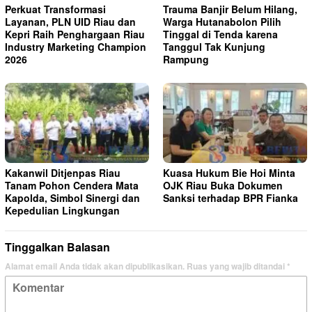
Perkuat Transformasi
Trauma Banjir Belum Hilang,
Layanan, PLN UID Riau dan
Warga Hutanabolon Pilih
Kepri Raih Penghargaan Riau
Tinggal di Tenda karena
Industry Marketing Champion
Tanggul Tak Kunjung
2026
Rampung
Kakanwil Ditjenpas Riau
Kuasa Hukum Bie Hoi Minta
Tanam Pohon Cendera Mata
OJK Riau Buka Dokumen
Kapolda, Simbol Sinergi dan
Sanksi terhadap BPR Fianka
Kepedulian Lingkungan
Tinggalkan Balasan
Alamat email Anda tidak akan dipublikasikan.
Ruas yang wajib ditandai
*