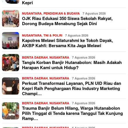
Kepri
NUSANTARA
,
PENDIDIKAN & BUDAYA
7 Agustus 2026
OJK Riau Edukasi 350 Siswa Sekolah Rakyat,
Dorong Budaya Menabung Sejak Dini
NUSANTARA
,
TNI & POLRI
7 Agustus 2026
Kapolres Melawi Silaturahmi ke Tokoh Dayak,
AKBP Kahfi: Bersama Kita Jaga Melawi
BERITA DAERAH
,
NUSANTARA
7 Agustus 2026
Tangis Korban Banjir Hutanabolon: Masih Adakah
Harapan Kami untuk Hidup?
BERITA DAERAH
,
NUSANTARA
7 Agustus 2026
Perkuat Transformasi Layanan, PLN UID Riau dan
Kepri Raih Penghargaan Riau Industry Marketing
Champi…
BERITA DAERAH
,
NUSANTARA
7 Agustus 2026
Trauma Banjir Belum Hilang, Warga Hutanabolon
Pilih Tinggal di Tenda karena Tanggul Tak Kunjung
Ramp…
BERITA DAERAH
,
NUSANTARA
6 Agustus 2026