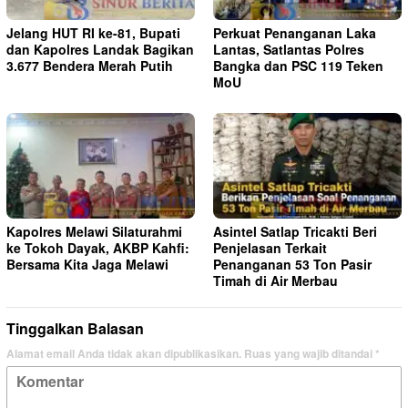
Jelang HUT RI ke-81, Bupati
Perkuat Penanganan Laka
dan Kapolres Landak Bagikan
Lantas, Satlantas Polres
3.677 Bendera Merah Putih
Bangka dan PSC 119 Teken
MoU
Kapolres Melawi Silaturahmi
Asintel Satlap Tricakti Beri
ke Tokoh Dayak, AKBP Kahfi:
Penjelasan Terkait
Bersama Kita Jaga Melawi
Penanganan 53 Ton Pasir
Timah di Air Merbau
Tinggalkan Balasan
Alamat email Anda tidak akan dipublikasikan.
Ruas yang wajib ditandai
*