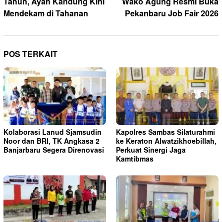
Tahun, Ayah Kandung Kini
Wako Agung Resmi Buka
Mendekam di Tahanan
Pekanbaru Job Fair 2026
POS TERKAIT
Kolaborasi Lanud Sjamsudin
Kapolres Sambas Silaturahmi
Noor dan BRI, TK Angkasa 2
ke Keraton Alwatzikhoebillah,
Banjarbaru Segera Direnovasi
Perkuat Sinergi Jaga
Kamtibmas