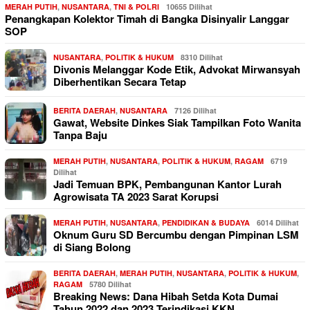
MERAH PUTIH
,
NUSANTARA
,
TNI & POLRI
10655 Dilihat
Penangkapan Kolektor Timah di Bangka Disinyalir Langgar
SOP
NUSANTARA
,
POLITIK & HUKUM
8310 Dilihat
Divonis Melanggar Kode Etik, Advokat Mirwansyah
Diberhentikan Secara Tetap
BERITA DAERAH
,
NUSANTARA
7126 Dilihat
Gawat, Website Dinkes Siak Tampilkan Foto Wanita
Tanpa Baju
MERAH PUTIH
,
NUSANTARA
,
POLITIK & HUKUM
,
RAGAM
6719
Dilihat
Jadi Temuan BPK, Pembangunan Kantor Lurah
Agrowisata TA 2023 Sarat Korupsi
MERAH PUTIH
,
NUSANTARA
,
PENDIDIKAN & BUDAYA
6014 Dilihat
Oknum Guru SD Bercumbu dengan Pimpinan LSM
di Siang Bolong
BERITA DAERAH
,
MERAH PUTIH
,
NUSANTARA
,
POLITIK & HUKUM
,
RAGAM
5780 Dilihat
Breaking News: Dana Hibah Setda Kota Dumai
Tahun 2022 dan 2023 Terindikasi KKN