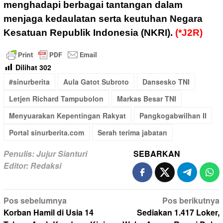
menghadapi berbagai tantangan dalam
menjaga kedaulatan serta keutuhan Negara
Kesatuan Republik Indonesia (NKRI).
(*J2R)
Dilihat
302
#sinurberita
Aula Gatot Subroto
Dansesko TNI
Letjen Richard Tampubolon
Markas Besar TNI
Menyuarakan Kepentingan Rakyat
Pangkogabwilhan II
Portal sinurberita.com
Serah terima jabatan
Penulis: Jujur Sianturi
SEBARKAN
Editor: Redaksi
Navigasi
Pos sebelumnya
Pos berikutnya
pos
Korban Hamil di Usia 14
Sediakan 1.417 Loker,