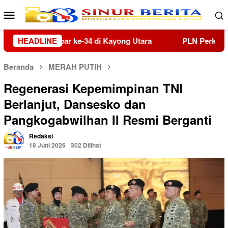
Loncat
Menu
ke
Mobile
konten
HEADLINE
PLN Perkuat Implementasi Budaya Keselamatan Kerja me
Beranda
MERAH PUTIH
Regenerasi Kepemimpinan TNI
Berlanjut, Dansesko dan
Pangkogabwilhan II Resmi Berganti
Redaksi
18 Juni 2026
302 Dilihat