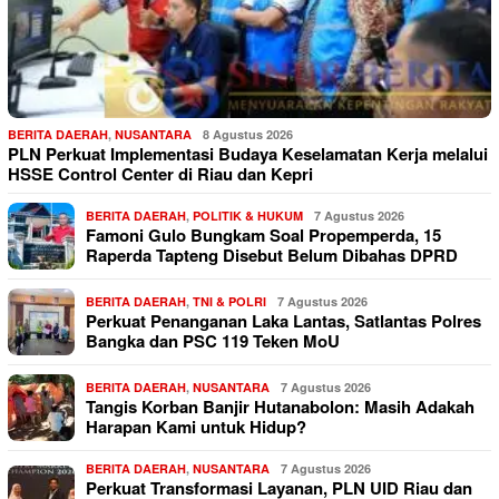
BERITA DAERAH
,
NUSANTARA
8 Agustus 2026
PLN Perkuat Implementasi Budaya Keselamatan Kerja melalui
HSSE Control Center di Riau dan Kepri
BERITA DAERAH
,
POLITIK & HUKUM
7 Agustus 2026
Famoni Gulo Bungkam Soal Propemperda, 15
Raperda Tapteng Disebut Belum Dibahas DPRD
BERITA DAERAH
,
TNI & POLRI
7 Agustus 2026
Perkuat Penanganan Laka Lantas, Satlantas Polres
Bangka dan PSC 119 Teken MoU
BERITA DAERAH
,
NUSANTARA
7 Agustus 2026
Tangis Korban Banjir Hutanabolon: Masih Adakah
Harapan Kami untuk Hidup?
BERITA DAERAH
,
NUSANTARA
7 Agustus 2026
Perkuat Transformasi Layanan, PLN UID Riau dan