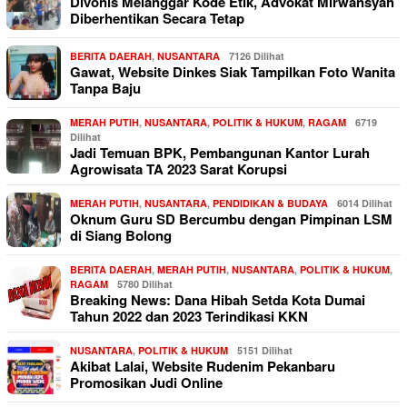
Divonis Melanggar Kode Etik, Advokat Mirwansyah
Diberhentikan Secara Tetap
BERITA DAERAH
,
NUSANTARA
7126 Dilihat
Gawat, Website Dinkes Siak Tampilkan Foto Wanita
Tanpa Baju
MERAH PUTIH
,
NUSANTARA
,
POLITIK & HUKUM
,
RAGAM
6719
Dilihat
Jadi Temuan BPK, Pembangunan Kantor Lurah
Agrowisata TA 2023 Sarat Korupsi
MERAH PUTIH
,
NUSANTARA
,
PENDIDIKAN & BUDAYA
6014 Dilihat
Oknum Guru SD Bercumbu dengan Pimpinan LSM
di Siang Bolong
BERITA DAERAH
,
MERAH PUTIH
,
NUSANTARA
,
POLITIK & HUKUM
,
RAGAM
5780 Dilihat
Breaking News: Dana Hibah Setda Kota Dumai
Tahun 2022 dan 2023 Terindikasi KKN
NUSANTARA
,
POLITIK & HUKUM
5151 Dilihat
Akibat Lalai, Website Rudenim Pekanbaru
Promosikan Judi Online