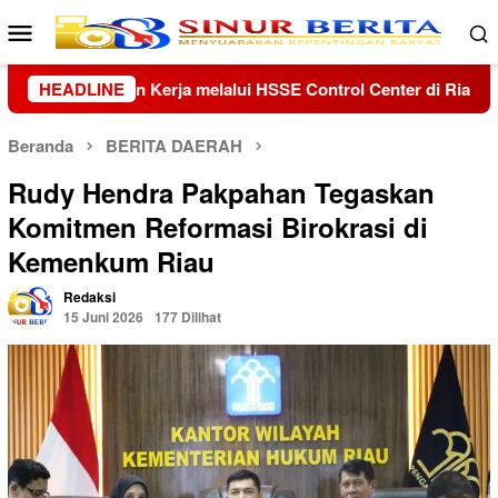
Loncat
Menu
ke
Mobile
konten
ol Center di Riau dan Kepri
HEADLINE
Kolaborasi Lanud Sjamsudi
Beranda
BERITA DAERAH
Rudy Hendra Pakpahan Tegaskan
Komitmen Reformasi Birokrasi di
Kemenkum Riau
Redaksi
15 Juni 2026
177 Dilihat