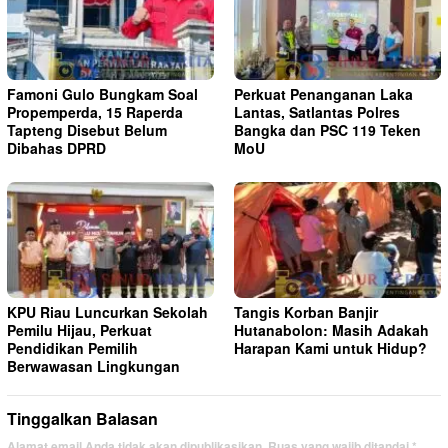
Famoni Gulo Bungkam Soal
Perkuat Penanganan Laka
Propemperda, 15 Raperda
Lantas, Satlantas Polres
Tapteng Disebut Belum
Bangka dan PSC 119 Teken
Dibahas DPRD
MoU
KPU Riau Luncurkan Sekolah
Tangis Korban Banjir
Pemilu Hijau, Perkuat
Hutanabolon: Masih Adakah
Pendidikan Pemilih
Harapan Kami untuk Hidup?
Berwawasan Lingkungan
Tinggalkan Balasan
Alamat email Anda tidak akan dipublikasikan.
Ruas yang wajib ditandai
*