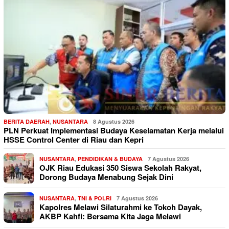
BERITA DAERAH
,
NUSANTARA
8 Agustus 2026
PLN Perkuat Implementasi Budaya Keselamatan Kerja melalui
HSSE Control Center di Riau dan Kepri
NUSANTARA
,
PENDIDIKAN & BUDAYA
7 Agustus 2026
OJK Riau Edukasi 350 Siswa Sekolah Rakyat,
Dorong Budaya Menabung Sejak Dini
NUSANTARA
,
TNI & POLRI
7 Agustus 2026
Kapolres Melawi Silaturahmi ke Tokoh Dayak,
AKBP Kahfi: Bersama Kita Jaga Melawi