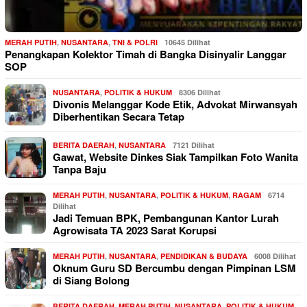
MERAH PUTIH
,
NUSANTARA
,
TNI & POLRI
10645 Dilihat
Penangkapan Kolektor Timah di Bangka Disinyalir Langgar
SOP
NUSANTARA
,
POLITIK & HUKUM
8306 Dilihat
Divonis Melanggar Kode Etik, Advokat Mirwansyah
Diberhentikan Secara Tetap
BERITA DAERAH
,
NUSANTARA
7121 Dilihat
Gawat, Website Dinkes Siak Tampilkan Foto Wanita
Tanpa Baju
MERAH PUTIH
,
NUSANTARA
,
POLITIK & HUKUM
,
RAGAM
6714
Dilihat
Jadi Temuan BPK, Pembangunan Kantor Lurah
Agrowisata TA 2023 Sarat Korupsi
MERAH PUTIH
,
NUSANTARA
,
PENDIDIKAN & BUDAYA
6008 Dilihat
Oknum Guru SD Bercumbu dengan Pimpinan LSM
di Siang Bolong
BERITA DAERAH
,
MERAH PUTIH
,
NUSANTARA
,
POLITIK & HUKUM
,