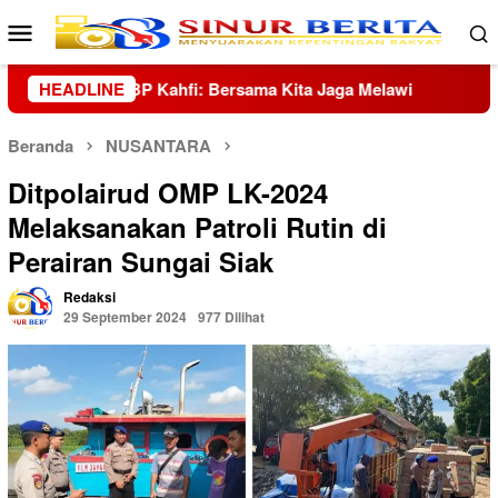
Loncat
Menu
ke
Mobile
konten
wi
HEADLINE
Tangis Korban Banjir Hutanabolon: Masih Adakah H
Beranda
NUSANTARA
Ditpolairud OMP LK-2024
Melaksanakan Patroli Rutin di
Perairan Sungai Siak
Redaksi
29 September 2024
977 Dilihat