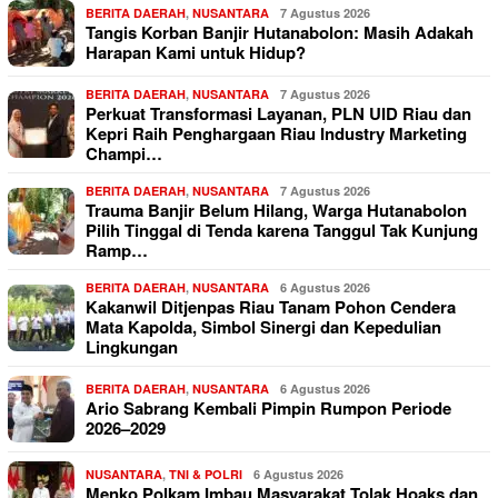
BERITA DAERAH
,
NUSANTARA
7 Agustus 2026
Tangis Korban Banjir Hutanabolon: Masih Adakah
Harapan Kami untuk Hidup?
BERITA DAERAH
,
NUSANTARA
7 Agustus 2026
Perkuat Transformasi Layanan, PLN UID Riau dan
Kepri Raih Penghargaan Riau Industry Marketing
Champi…
BERITA DAERAH
,
NUSANTARA
7 Agustus 2026
Trauma Banjir Belum Hilang, Warga Hutanabolon
Pilih Tinggal di Tenda karena Tanggul Tak Kunjung
Ramp…
BERITA DAERAH
,
NUSANTARA
6 Agustus 2026
Kakanwil Ditjenpas Riau Tanam Pohon Cendera
Mata Kapolda, Simbol Sinergi dan Kepedulian
Lingkungan
BERITA DAERAH
,
NUSANTARA
6 Agustus 2026
Ario Sabrang Kembali Pimpin Rumpon Periode
2026–2029
NUSANTARA
,
TNI & POLRI
6 Agustus 2026
Menko Polkam Imbau Masyarakat Tolak Hoaks dan