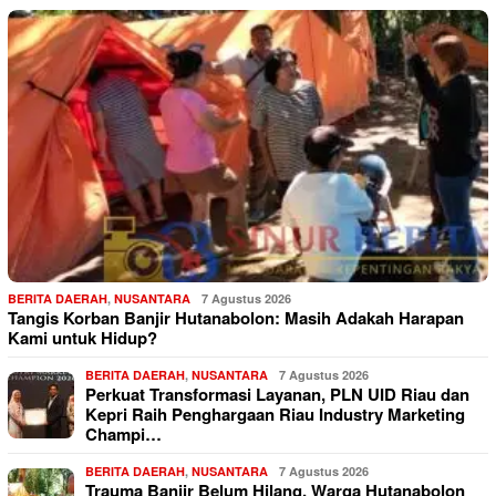
BERITA DAERAH
,
NUSANTARA
7 Agustus 2026
Tangis Korban Banjir Hutanabolon: Masih Adakah Harapan
Kami untuk Hidup?
BERITA DAERAH
,
NUSANTARA
7 Agustus 2026
Perkuat Transformasi Layanan, PLN UID Riau dan
Kepri Raih Penghargaan Riau Industry Marketing
Champi…
BERITA DAERAH
,
NUSANTARA
7 Agustus 2026
Trauma Banjir Belum Hilang, Warga Hutanabolon