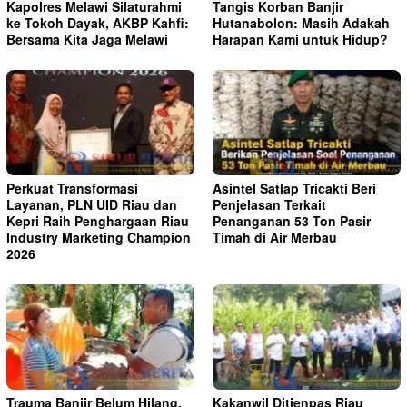
Kapolres Melawi Silaturahmi
Tangis Korban Banjir
ke Tokoh Dayak, AKBP Kahfi:
Hutanabolon: Masih Adakah
Bersama Kita Jaga Melawi
Harapan Kami untuk Hidup?
Perkuat Transformasi
Asintel Satlap Tricakti Beri
Layanan, PLN UID Riau dan
Penjelasan Terkait
Kepri Raih Penghargaan Riau
Penanganan 53 Ton Pasir
Industry Marketing Champion
Timah di Air Merbau
2026
Trauma Banjir Belum Hilang,
Kakanwil Ditjenpas Riau