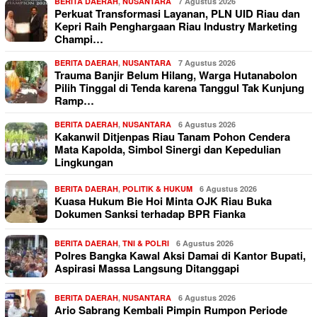
BERITA DAERAH
,
NUSANTARA
7 Agustus 2026
Perkuat Transformasi Layanan, PLN UID Riau dan
Kepri Raih Penghargaan Riau Industry Marketing
Champi…
BERITA DAERAH
,
NUSANTARA
7 Agustus 2026
Trauma Banjir Belum Hilang, Warga Hutanabolon
Pilih Tinggal di Tenda karena Tanggul Tak Kunjung
Ramp…
BERITA DAERAH
,
NUSANTARA
6 Agustus 2026
Kakanwil Ditjenpas Riau Tanam Pohon Cendera
Mata Kapolda, Simbol Sinergi dan Kepedulian
Lingkungan
BERITA DAERAH
,
POLITIK & HUKUM
6 Agustus 2026
Kuasa Hukum Bie Hoi Minta OJK Riau Buka
Dokumen Sanksi terhadap BPR Fianka
BERITA DAERAH
,
TNI & POLRI
6 Agustus 2026
Polres Bangka Kawal Aksi Damai di Kantor Bupati,
Aspirasi Massa Langsung Ditanggapi
BERITA DAERAH
,
NUSANTARA
6 Agustus 2026
Ario Sabrang Kembali Pimpin Rumpon Periode