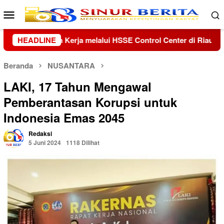
Loncat
Menu
ke
Mobile
konten
nter di Riau dan Kepri
HEADLINE
Kolaborasi Lanud Sjamsudin No
Beranda
NUSANTARA
LAKI, 17 Tahun Mengawal
Pemberantasan Korupsi untuk
Indonesia Emas 2045
Redaksi
5 Juni 2024
1118 Dilihat