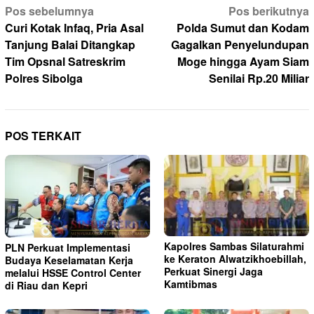
Navigasi
Pos sebelumnya
Pos berikutnya
pos
Curi Kotak Infaq, Pria Asal
Polda Sumut dan Kodam
Tanjung Balai Ditangkap
Gagalkan Penyelundupan
Tim Opsnal Satreskrim
Moge hingga Ayam Siam
Polres Sibolga
Senilai Rp.20 Miliar
POS TERKAIT
Kapolres Sambas Silaturahmi
PLN Perkuat Implementasi
ke Keraton Alwatzikhoebillah,
Budaya Keselamatan Kerja
Perkuat Sinergi Jaga
melalui HSSE Control Center
Kamtibmas
di Riau dan Kepri