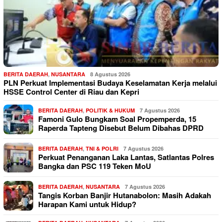
BERITA DAERAH
,
NUSANTARA
8 Agustus 2026
PLN Perkuat Implementasi Budaya Keselamatan Kerja melalui
HSSE Control Center di Riau dan Kepri
BERITA DAERAH
,
POLITIK & HUKUM
7 Agustus 2026
Famoni Gulo Bungkam Soal Propemperda, 15
Raperda Tapteng Disebut Belum Dibahas DPRD
BERITA DAERAH
,
TNI & POLRI
7 Agustus 2026
Perkuat Penanganan Laka Lantas, Satlantas Polres
Bangka dan PSC 119 Teken MoU
BERITA DAERAH
,
NUSANTARA
7 Agustus 2026
Tangis Korban Banjir Hutanabolon: Masih Adakah
Harapan Kami untuk Hidup?