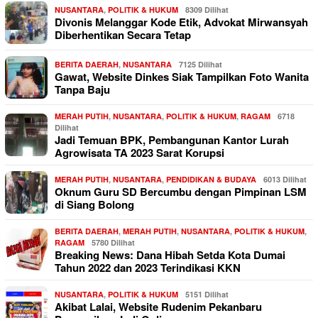
NUSANTARA
,
POLITIK & HUKUM
8309 Dilihat
Divonis Melanggar Kode Etik, Advokat Mirwansyah
Diberhentikan Secara Tetap
BERITA DAERAH
,
NUSANTARA
7125 Dilihat
Gawat, Website Dinkes Siak Tampilkan Foto Wanita
Tanpa Baju
MERAH PUTIH
,
NUSANTARA
,
POLITIK & HUKUM
,
RAGAM
6718
Dilihat
Jadi Temuan BPK, Pembangunan Kantor Lurah
Agrowisata TA 2023 Sarat Korupsi
MERAH PUTIH
,
NUSANTARA
,
PENDIDIKAN & BUDAYA
6013 Dilihat
Oknum Guru SD Bercumbu dengan Pimpinan LSM
di Siang Bolong
BERITA DAERAH
,
MERAH PUTIH
,
NUSANTARA
,
POLITIK & HUKUM
,
RAGAM
5780 Dilihat
Breaking News: Dana Hibah Setda Kota Dumai
Tahun 2022 dan 2023 Terindikasi KKN
NUSANTARA
,
POLITIK & HUKUM
5151 Dilihat
Akibat Lalai, Website Rudenim Pekanbaru