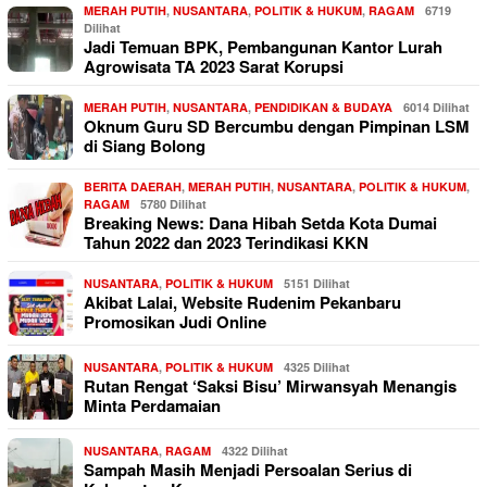
MERAH PUTIH
,
NUSANTARA
,
POLITIK & HUKUM
,
RAGAM
6719
Dilihat
Jadi Temuan BPK, Pembangunan Kantor Lurah
Agrowisata TA 2023 Sarat Korupsi
MERAH PUTIH
,
NUSANTARA
,
PENDIDIKAN & BUDAYA
6014 Dilihat
Oknum Guru SD Bercumbu dengan Pimpinan LSM
di Siang Bolong
BERITA DAERAH
,
MERAH PUTIH
,
NUSANTARA
,
POLITIK & HUKUM
,
RAGAM
5780 Dilihat
Breaking News: Dana Hibah Setda Kota Dumai
Tahun 2022 dan 2023 Terindikasi KKN
NUSANTARA
,
POLITIK & HUKUM
5151 Dilihat
Akibat Lalai, Website Rudenim Pekanbaru
Promosikan Judi Online
NUSANTARA
,
POLITIK & HUKUM
4325 Dilihat
Rutan Rengat ‘Saksi Bisu’ Mirwansyah Menangis
Minta Perdamaian
NUSANTARA
,
RAGAM
4322 Dilihat
Sampah Masih Menjadi Persoalan Serius di