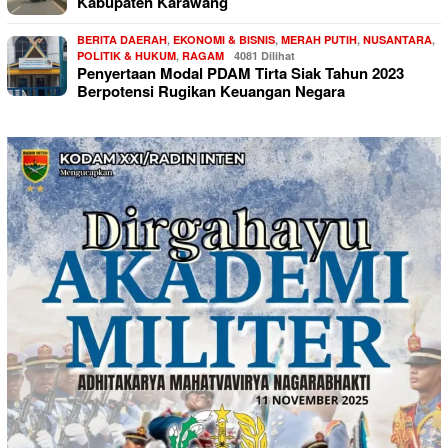
Kabupaten Karawang
BERITA DAERAH
,
EKONOMI & BISNIS
,
MERAH PUTIH
,
NUSANTARA
,
POLITIK & HUKUM
,
RAGAM
4081 Dilihat
Penyertaan Modal PDAM Tirta Siak Tahun 2023
Berpotensi Rugikan Keuangan Negara