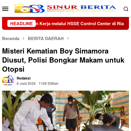
Loncat
Menu
ke
Mobile
konten
ontrol Center di Riau dan Kepri
HEADLINE
Kolaborasi Lanud Sjam
Beranda
BERITA DAERAH
Misteri Kematian Boy Simamora
Diusut, Polisi Bongkar Makam untuk
Otopsi
Redaksi
6 Juni 2026
1109 Dilihat