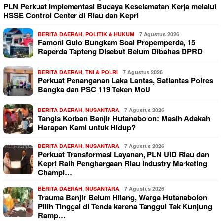
PLN Perkuat Implementasi Budaya Keselamatan Kerja melalui
HSSE Control Center di Riau dan Kepri
BERITA DAERAH
,
POLITIK & HUKUM
7 Agustus 2026
Famoni Gulo Bungkam Soal Propemperda, 15
Raperda Tapteng Disebut Belum Dibahas DPRD
BERITA DAERAH
,
TNI & POLRI
7 Agustus 2026
Perkuat Penanganan Laka Lantas, Satlantas Polres
Bangka dan PSC 119 Teken MoU
BERITA DAERAH
,
NUSANTARA
7 Agustus 2026
Tangis Korban Banjir Hutanabolon: Masih Adakah
Harapan Kami untuk Hidup?
BERITA DAERAH
,
NUSANTARA
7 Agustus 2026
Perkuat Transformasi Layanan, PLN UID Riau dan
Kepri Raih Penghargaan Riau Industry Marketing
Champi…
BERITA DAERAH
,
NUSANTARA
7 Agustus 2026
Trauma Banjir Belum Hilang, Warga Hutanabolon
Pilih Tinggal di Tenda karena Tanggul Tak Kunjung
Ramp…