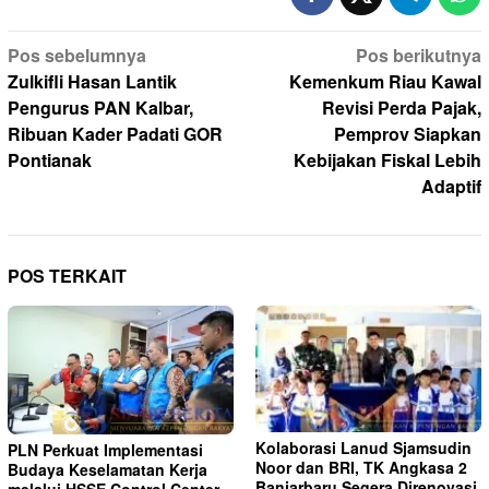
Navigasi
Pos sebelumnya
Pos berikutnya
pos
Zulkifli Hasan Lantik
Kemenkum Riau Kawal
Pengurus PAN Kalbar,
Revisi Perda Pajak,
Ribuan Kader Padati GOR
Pemprov Siapkan
Pontianak
Kebijakan Fiskal Lebih
Adaptif
POS TERKAIT
Kolaborasi Lanud Sjamsudin
PLN Perkuat Implementasi
Noor dan BRI, TK Angkasa 2
Budaya Keselamatan Kerja
Banjarbaru Segera Direnovasi
melalui HSSE Control Center