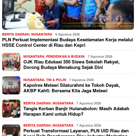
BERITA DAERAH
,
NUSANTARA
8 Agustus 2026
PLN Perkuat Implementasi Budaya Keselamatan Kerja melalui
HSSE Control Center di Riau dan Kepri
NUSANTARA
,
PENDIDIKAN & BUDAYA
7 Agustus 2026
OJK Riau Edukasi 350 Siswa Sekolah Rakyat,
Dorong Budaya Menabung Sejak Dini
NUSANTARA
,
TNI & POLRI
7 Agustus 2026
Kapolres Melawi Silaturahmi ke Tokoh Dayak,
AKBP Kahfi: Bersama Kita Jaga Melawi
BERITA DAERAH
,
NUSANTARA
7 Agustus 2026
Tangis Korban Banjir Hutanabolon: Masih Adakah
Harapan Kami untuk Hidup?
BERITA DAERAH
,
NUSANTARA
7 Agustus 2026
Perkuat Transformasi Layanan, PLN UID Riau dan
Kepri Raih Penghargaan Riau Industry Marketing