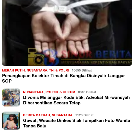
MERAH PUTIH
,
NUSANTARA
,
TNI & POLRI
10655 Dilihat
Penangkapan Kolektor Timah di Bangka Disinyalir Langgar
SOP
NUSANTARA
,
POLITIK & HUKUM
8310 Dilihat
Divonis Melanggar Kode Etik, Advokat Mirwansyah
Diberhentikan Secara Tetap
BERITA DAERAH
,
NUSANTARA
7126 Dilihat
Gawat, Website Dinkes Siak Tampilkan Foto Wanita
Tanpa Baju