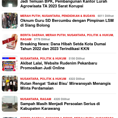
Jadi Temuan BPK, Pembangunan Kantor Lurah
Agrowisata TA 2023 Sarat Korupsi
MERAH PUTIH
,
NUSANTARA
,
PENDIDIKAN & BUDAYA
6011 Dilihat
Oknum Guru SD Bercumbu dengan Pimpinan LSM
di Siang Bolong
BERITA DAERAH
,
MERAH PUTIH
,
NUSANTARA
,
POLITIK & HUKUM
,
RAGAM
5778 Dilihat
Breaking News: Dana Hibah Setda Kota Dumai
Tahun 2022 dan 2023 Terindikasi KKN
NUSANTARA
,
POLITIK & HUKUM
5150 Dilihat
Akibat Lalai, Website Rudenim Pekanbaru
Promosikan Judi Online
NUSANTARA
,
POLITIK & HUKUM
4322 Dilihat
Rutan Rengat ‘Saksi Bisu’ Mirwansyah Menangis
Minta Perdamaian
NUSANTARA
,
RAGAM
4320 Dilihat
Sampah Masih Menjadi Persoalan Serius di
Kabupaten Karawang