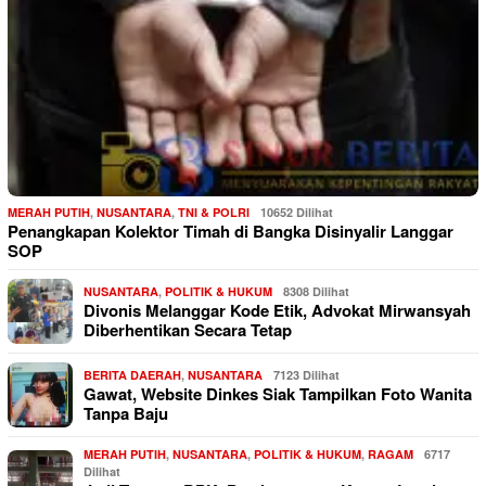
MERAH PUTIH
,
NUSANTARA
,
TNI & POLRI
10652 Dilihat
Penangkapan Kolektor Timah di Bangka Disinyalir Langgar
SOP
NUSANTARA
,
POLITIK & HUKUM
8308 Dilihat
Divonis Melanggar Kode Etik, Advokat Mirwansyah
Diberhentikan Secara Tetap
BERITA DAERAH
,
NUSANTARA
7123 Dilihat
Gawat, Website Dinkes Siak Tampilkan Foto Wanita
Tanpa Baju
MERAH PUTIH
,
NUSANTARA
,
POLITIK & HUKUM
,
RAGAM
6717
Dilihat