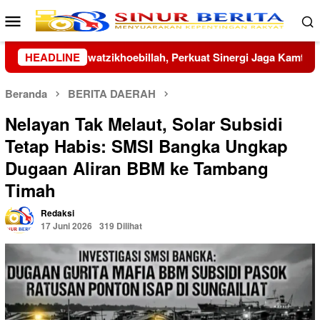
Loncat
Menu
ke
Mobile
konten
t Sinergi Jaga Kamtibmas
HEADLINE
Famoni Gulo Bungkam Soal Pr
Beranda
BERITA DAERAH
Nelayan Tak Melaut, Solar Subsidi
Tetap Habis: SMSI Bangka Ungkap
Dugaan Aliran BBM ke Tambang
Timah
Redaksi
17 Juni 2026
319 Dilihat