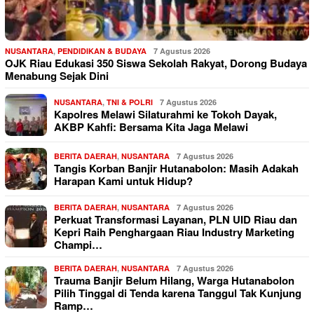
NUSANTARA
,
PENDIDIKAN & BUDAYA
7 Agustus 2026
OJK Riau Edukasi 350 Siswa Sekolah Rakyat, Dorong Budaya
Menabung Sejak Dini
NUSANTARA
,
TNI & POLRI
7 Agustus 2026
Kapolres Melawi Silaturahmi ke Tokoh Dayak,
AKBP Kahfi: Bersama Kita Jaga Melawi
BERITA DAERAH
,
NUSANTARA
7 Agustus 2026
Tangis Korban Banjir Hutanabolon: Masih Adakah
Harapan Kami untuk Hidup?
BERITA DAERAH
,
NUSANTARA
7 Agustus 2026
Perkuat Transformasi Layanan, PLN UID Riau dan
Kepri Raih Penghargaan Riau Industry Marketing
Champi…
BERITA DAERAH
,
NUSANTARA
7 Agustus 2026
Trauma Banjir Belum Hilang, Warga Hutanabolon
Pilih Tinggal di Tenda karena Tanggul Tak Kunjung
Ramp…