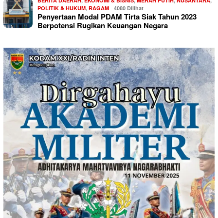
BERITA DAERAH
,
EKONOMI & BISNIS
,
MERAH PUTIH
,
NUSANTARA
,
POLITIK & HUKUM
,
RAGAM
4080 Dilihat
Penyertaan Modal PDAM Tirta Siak Tahun 2023
Berpotensi Rugikan Keuangan Negara