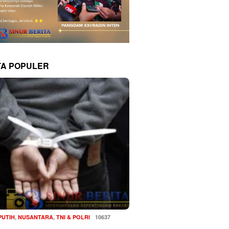
TA POPULER
PUTIH
,
NUSANTARA
,
TNI & POLRI
10637