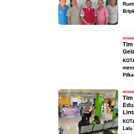
Rumb
Brip
NUSA
Tim
Gela
KOT
mens
Pilk
NUSA
Tim
Eduk
Lin
KOTA
Lalu