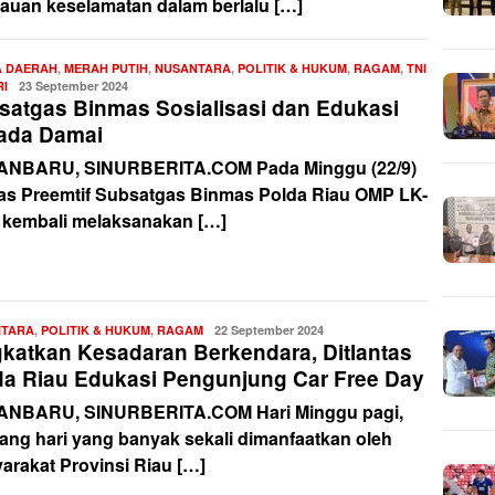
auan keselamatan dalam berlalu […]
A DAERAH
,
MERAH PUTIH
,
NUSANTARA
,
POLITIK & HUKUM
,
RAGAM
,
TNI
RI
Redaksi
23 September 2024
satgas Binmas Sosialisasi dan Edukasi
kada Damai
NBARU, SINURBERITA.COM Pada Minggu (22/9)
as Preemtif Subsatgas Binmas Polda Riau OMP LK-
 kembali melaksanakan […]
NTARA
,
POLITIK & HUKUM
,
RAGAM
Redaksi
22 September 2024
gkatkan Kesadaran Berkendara, Ditlantas
da Riau Edukasi Pengunjung Car Free Day
NBARU, SINURBERITA.COM Hari Minggu pagi,
ng hari yang banyak sekali dimanfaatkan oleh
arakat Provinsi Riau […]