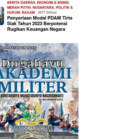
BERITA DAERAH
,
EKONOMI & BISNIS
,
MERAH PUTIH
,
NUSANTARA
,
POLITIK &
HUKUM
,
RAGAM
4077 Dilihat
Penyertaan Modal PDAM Tirta
Siak Tahun 2023 Berpotensi
Rugikan Keuangan Negara