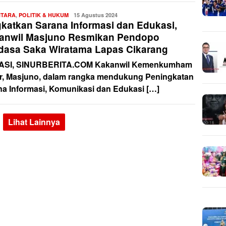
NTARA
,
POLITIK & HUKUM
Redaksi
15 Agustus 2024
gkatkan Sarana Informasi dan Edukasi,
anwil Masjuno Resmikan Pendopo
dasa Saka Wiratama Lapas Cikarang
ASI, SINURBERITA.COM Kakanwil Kemenkumham
r, Masjuno, dalam rangka mendukung Peningkatan
na Informasi, Komunikasi dan Edukasi […]
Lihat Lainnya