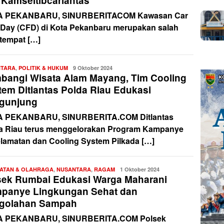
 Kamseltibcarlantas
A PEKANBARU, SINURBERITACOM Kawasan Car
 Day (CFD) di Kota Pekanbaru merupakan salah
 tempat […]
NTARA
,
POLITIK & HUKUM
Redaksi
9 Oktober 2024
bangi Wisata Alam Mayang, Tim Cooling
tem Ditlantas Polda Riau Edukasi
gunjung
 PEKANBARU, SINURBERITA.COM Ditlantas
a Riau terus menggelorakan Program Kampanye
lamatan dan Cooling System Pilkada […]
ATAN & OLAHRAGA
,
NUSANTARA
,
RAGAM
Redaksi
1 Oktober 2024
sek Rumbai Edukasi Warga Maharani
panye Lingkungan Sehat dan
golahan Sampah
A PEKANBARU, SINURBERITA.COM Polsek