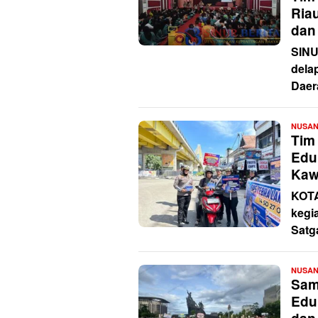
Riau
dan
SINU
dela
Daer
NUSA
Tim
Edu
Kaw
KOT
kegi
Satga
NUSA
Sam
Edu