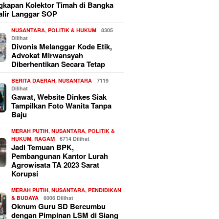
kapan Kolektor Timah di Bangka
alir Langgar SOP
NUSANTARA
,
POLITIK & HUKUM
8305
Dilihat
Divonis Melanggar Kode Etik,
Advokat Mirwansyah
Diberhentikan Secara Tetap
BERITA DAERAH
,
NUSANTARA
7119
Dilihat
Gawat, Website Dinkes Siak
Tampilkan Foto Wanita Tanpa
Baju
MERAH PUTIH
,
NUSANTARA
,
POLITIK &
HUKUM
,
RAGAM
6714 Dilihat
Jadi Temuan BPK,
Pembangunan Kantor Lurah
Agrowisata TA 2023 Sarat
Korupsi
MERAH PUTIH
,
NUSANTARA
,
PENDIDIKAN
& BUDAYA
6006 Dilihat
Oknum Guru SD Bercumbu
dengan Pimpinan LSM di Siang