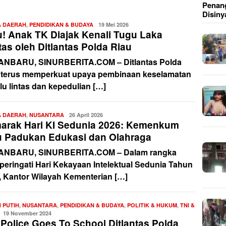
Penang
Disiny
A DAERAH
,
PENDIDIKAN & BUDAYA
Redaksi
19 Mei 2026
u! Anak TK Diajak Kenali Tugu Laka
as oleh Ditlantas Polda Riau
NBARU, SINURBERITA.COM – Ditlantas Polda
 terus memperkuat upaya pembinaan keselamatan
lu lintas dan kepedulian […]
A DAERAH
,
NUSANTARA
Redaksi
26 April 2026
arak Hari KI Sedunia 2026: Kemenkum
u Padukan Edukasi dan Olahraga
NBARU, SINURBERITA.COM – Dalam rangka
eringati Hari Kekayaan Intelektual Sedunia Tahun
, Kantor Wilayah Kementerian […]
 PUTIH
,
NUSANTARA
,
PENDIDIKAN & BUDAYA
,
POLITIK & HUKUM
,
TNI &
Redaksi
19 November 2024
 Police Goes To School Ditlantas Polda