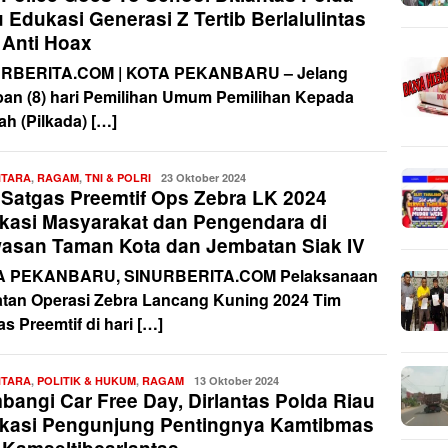
 Edukasi Generasi Z Tertib Berlalulintas
 Anti Hoax
RBERITA.COM | KOTA PEKANBARU – Jelang
pan (8) hari Pemilihan Umum Pemilihan Kepada
ah (Pilkada) […]
NTARA
,
RAGAM
,
TNI & POLRI
Redaksi
23 Oktober 2024
 Satgas Preemtif Ops Zebra LK 2024
kasi Masyarakat dan Pengendara di
asan Taman Kota dan Jembatan Siak IV
A PEKANBARU, SINURBERITA.COM Pelaksanaan
atan Operasi Zebra Lancang Kuning 2024 Tim
s Preemtif di hari […]
NTARA
,
POLITIK & HUKUM
,
RAGAM
Redaksi
13 Oktober 2024
bangi Car Free Day, Dirlantas Polda Riau
kasi Pengunjung Pentingnya Kamtibmas