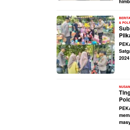
himb
BERIT
& POL
Sub
Pil
PEKA
Satg
2024
NUSA
Tin
Pol
PEKA
mema
masy