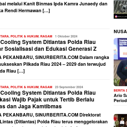
ai melalui Kanit Binmas Ipda Kamra Junaedy dan
ka Rendi Hermawan […]
NUSA
NTARA
,
POLITIK & HUKUM
,
RAGAM
Redaksi
1 Oktober 2024
 Cooling System Ditlantas Polda Riau
r Sosialisasi dan Edukasi Generasi Z
A PEKANBARU, SINURBERITA.COM Dalam rangka
ukseskan Pilkada Riau 2024 – 2029 dan terwujud
ada Riau […]
NTARA
,
POLITIK & HUKUM
,
RAGAM
Redaksi
23 September 2024
BERITA
 Cooling System Ditlantas Polda Riau
Ario 
asi Wajib Pajak untuk Tertib Berlalu
Period
tas dan Jaga Kamtibmas
 PEKANBARU, SINURBERITA.COM Direktorat
 Lintas (Ditlantas) Polda Riau terus menggelorakan