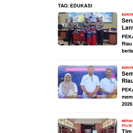
TAG:
EDUKASI
BERIT
Ser
Lant
PEKA
Riau
berla
BERIT
Sem
Ria
PEKA
memp
2026
MERAH
POLRI
Tim