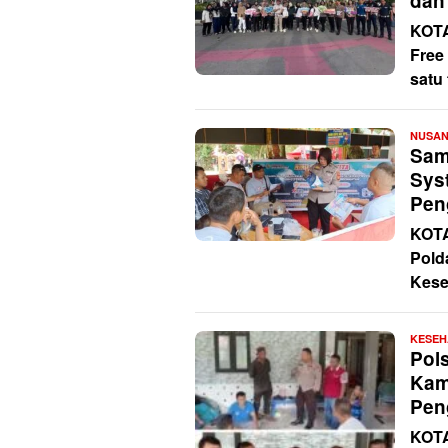
dan
KOT
Free
satu
NUSA
Sam
Sys
Pen
KOTA
Pold
Kese
KESEH
Pol
Kam
Pen
KOT