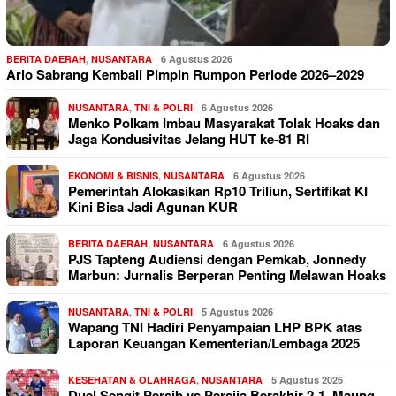
BERITA DAERAH
,
NUSANTARA
6 Agustus 2026
Ario Sabrang Kembali Pimpin Rumpon Periode 2026–2029
NUSANTARA
,
TNI & POLRI
6 Agustus 2026
Menko Polkam Imbau Masyarakat Tolak Hoaks dan
Jaga Kondusivitas Jelang HUT ke-81 RI
EKONOMI & BISNIS
,
NUSANTARA
6 Agustus 2026
Pemerintah Alokasikan Rp10 Triliun, Sertifikat KI
Kini Bisa Jadi Agunan KUR
BERITA DAERAH
,
NUSANTARA
6 Agustus 2026
PJS Tapteng Audiensi dengan Pemkab, Jonnedy
Marbun: Jurnalis Berperan Penting Melawan Hoaks
NUSANTARA
,
TNI & POLRI
5 Agustus 2026
Wapang TNI Hadiri Penyampaian LHP BPK atas
Laporan Keuangan Kementerian/Lembaga 2025
KESEHATAN & OLAHRAGA
,
NUSANTARA
5 Agustus 2026
Duel Sengit Persib vs Persija Berakhir 2-1, Maung