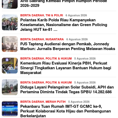
Ario Sabrang Kembali Pimpin Rumpon Periode
2026–2029
BERITA DAERAH
,
TNI & POLRI
6 Agustus 2026
Polantas Karib Polda Riau Kampanyekan
Keselamatan, Nasionalisme dan Green Policing
Jelang HUT ke-81 …
BERITA DAERAH
,
NUSANTARA
6 Agustus 2026
PJS Tapteng Audiensi dengan Pemkab, Jonnedy
Marbun: Jurnalis Berperan Penting Melawan Hoaks
BERITA DAERAH
,
POLITIK & HUKUM
5 Agustus 2026
Kemenkum Riau Evaluasi Kinerja PBH, Perkuat
Sinergi Tingkatkan Layanan Bantuan Hukum bagi
Masyarakat
BERITA DAERAH
,
POLITIK & HUKUM
5 Agustus 2026
Diduga Layani Pelangsiran Solar Subsidi, APH dan
Pertamina Diminta Tindak Tegas SPBU 14.282.686
BERITA DAERAH
,
MERAH PUTIH
5 Agustus 2026
Pekanbaru Tuan Rumah IMT-GT GCMC ke-9,
Perkuat Kolaborasi Kota Hijau dan Pembangunan
Berkelanjutan