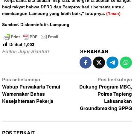
“Kerja sama kita adalah inspirasi. Sinergi kita adalah semangat
bagi rakyat bahwa DPRD dan Pemprov hadir bersama untuk
membangun Lampung yang lebih baik,” tutupnya.
(*Iman)
Sumber: Diskominfotik Lampung
Dilihat
1,003
Editor: Jujur Sianturi
SEBARKAN
Navigasi
Pos sebelumnya
Pos berikutnya
pos
Wabup Purwakarta Temui
Dukung Program MBG,
Wamenaker Bahas
Polres Tapteng
Kesejahteraan Pekerja
Laksanakan
Groundbreaking SPPG
POS TERKAIT