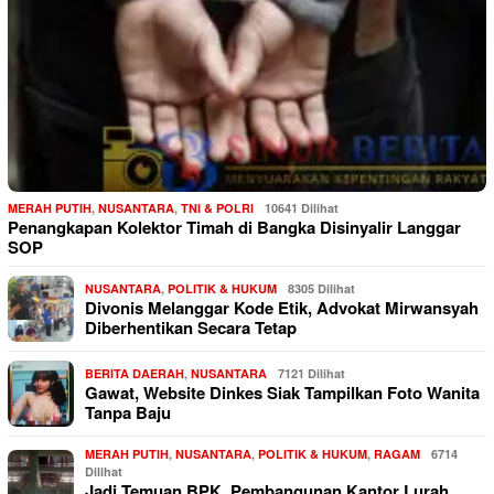
MERAH PUTIH
,
NUSANTARA
,
TNI & POLRI
10641 Dilihat
Penangkapan Kolektor Timah di Bangka Disinyalir Langgar
SOP
NUSANTARA
,
POLITIK & HUKUM
8305 Dilihat
Divonis Melanggar Kode Etik, Advokat Mirwansyah
Diberhentikan Secara Tetap
BERITA DAERAH
,
NUSANTARA
7121 Dilihat
Gawat, Website Dinkes Siak Tampilkan Foto Wanita
Tanpa Baju
MERAH PUTIH
,
NUSANTARA
,
POLITIK & HUKUM
,
RAGAM
6714
Dilihat
Jadi Temuan BPK, Pembangunan Kantor Lurah