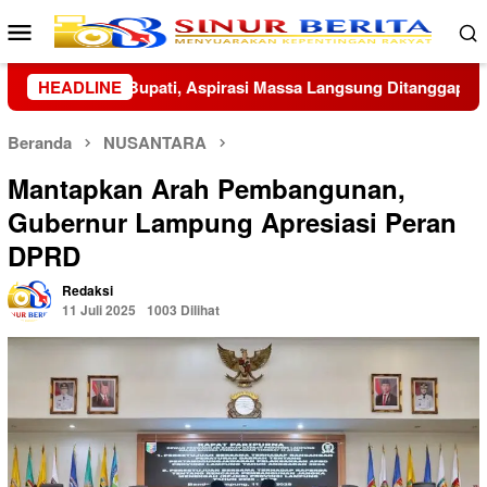
Loncat
Menu
ke
Mobile
konten
ngsung Ditanggapi
HEADLINE
Wapang TNI, Menhan hingga KSAD Dia
Beranda
NUSANTARA
Mantapkan Arah Pembangunan,
Gubernur Lampung Apresiasi Peran
DPRD
Redaksi
11 Juli 2025
1003 Dilihat