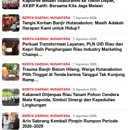
Kapolres Melawi Silaturahmi ke Tokoh Dayak,
AKBP Kahfi: Bersama Kita Jaga Melawi
BERITA DAERAH
,
NUSANTARA
7 Agustus 2026
Tangis Korban Banjir Hutanabolon: Masih Adakah
Harapan Kami untuk Hidup?
BERITA DAERAH
,
NUSANTARA
7 Agustus 2026
Perkuat Transformasi Layanan, PLN UID Riau dan
Kepri Raih Penghargaan Riau Industry Marketing
Champi…
BERITA DAERAH
,
NUSANTARA
7 Agustus 2026
Trauma Banjir Belum Hilang, Warga Hutanabolon
Pilih Tinggal di Tenda karena Tanggul Tak Kunjung
Ramp…
BERITA DAERAH
,
NUSANTARA
6 Agustus 2026
Kakanwil Ditjenpas Riau Tanam Pohon Cendera
Mata Kapolda, Simbol Sinergi dan Kepedulian
Lingkungan
BERITA DAERAH
,
NUSANTARA
6 Agustus 2026
Ario Sabrang Kembali Pimpin Rumpon Periode
2026–2029