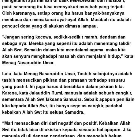
pasti seseorang itu bisa mensyukuri musibah yang terjadi.
Oleh karenanya, setiap orang itu harus banyak-banyaknya
membaca dan memakanai ayat-ayat Allah. Musibah itu adalah
pencuci dosa yang dilakukan dimasa lampau.
“Jangan sering kecewa, sedikit-sedikit marah, dendam dan
sebagainya. Mereka yang seperti itu adalah menentang takdir
Allah Swt. Semakin dalam kita mendalami agama, maka kita
akan senyum menghadapi masalah dan menjalani hidup,” kata
Menag Nasaruddin Umar.
Lalu, kata Menag Nasaruddin Umar, Tasbih selanjutnya adalah
tasbih mensucikan pikiran dan perasaan terhadap sesuatu
yang postiif. Ini juga harus dibersihkan dalam pikiran kita.
Karena, kata Jalauddin Rumi, manusia adalah sebuah cangkir,
sementara Allah Swt laksana Samudra. Sebaik apapun peniliain
kita kepada Allah Swt, itu hanya segelas cangkir, padahal
kebaikan Allah Swt itu seluas Samudra.
“Mari mensucikan diri dari negatif dan positif. Kebaikan Allah
Swt itu tidak bisa dilukiskan kepada sesuatu hal apapun. Jika
manusia di uji dengan penderitaan, dan mengeluh belum