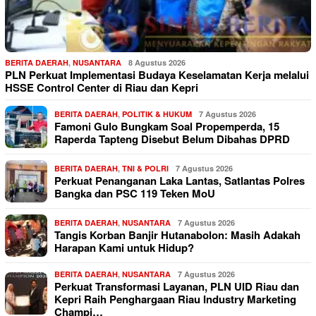
BERITA DAERAH
,
NUSANTARA
8 Agustus 2026
PLN Perkuat Implementasi Budaya Keselamatan Kerja melalui
HSSE Control Center di Riau dan Kepri
BERITA DAERAH
,
POLITIK & HUKUM
7 Agustus 2026
Famoni Gulo Bungkam Soal Propemperda, 15
Raperda Tapteng Disebut Belum Dibahas DPRD
BERITA DAERAH
,
TNI & POLRI
7 Agustus 2026
Perkuat Penanganan Laka Lantas, Satlantas Polres
Bangka dan PSC 119 Teken MoU
BERITA DAERAH
,
NUSANTARA
7 Agustus 2026
Tangis Korban Banjir Hutanabolon: Masih Adakah
Harapan Kami untuk Hidup?
BERITA DAERAH
,
NUSANTARA
7 Agustus 2026
Perkuat Transformasi Layanan, PLN UID Riau dan
Kepri Raih Penghargaan Riau Industry Marketing
Champi…