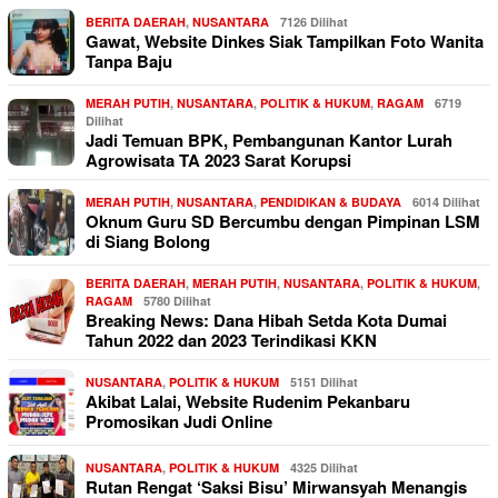
BERITA DAERAH
,
NUSANTARA
7126 Dilihat
Gawat, Website Dinkes Siak Tampilkan Foto Wanita
Tanpa Baju
MERAH PUTIH
,
NUSANTARA
,
POLITIK & HUKUM
,
RAGAM
6719
Dilihat
Jadi Temuan BPK, Pembangunan Kantor Lurah
Agrowisata TA 2023 Sarat Korupsi
MERAH PUTIH
,
NUSANTARA
,
PENDIDIKAN & BUDAYA
6014 Dilihat
Oknum Guru SD Bercumbu dengan Pimpinan LSM
di Siang Bolong
BERITA DAERAH
,
MERAH PUTIH
,
NUSANTARA
,
POLITIK & HUKUM
,
RAGAM
5780 Dilihat
Breaking News: Dana Hibah Setda Kota Dumai
Tahun 2022 dan 2023 Terindikasi KKN
NUSANTARA
,
POLITIK & HUKUM
5151 Dilihat
Akibat Lalai, Website Rudenim Pekanbaru
Promosikan Judi Online
NUSANTARA
,
POLITIK & HUKUM
4325 Dilihat
Rutan Rengat ‘Saksi Bisu’ Mirwansyah Menangis