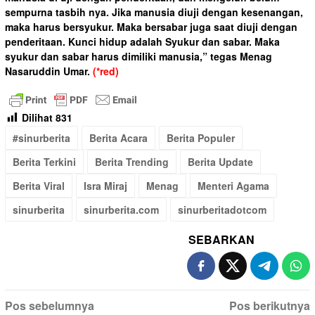
sempurna tasbih nya. Jika manusia diuji dengan kesenangan,
maka harus bersyukur. Maka bersabar juga saat diuji dengan
penderitaan. Kunci hidup adalah Syukur dan sabar. Maka
syukur dan sabar harus dimiliki manusia,” tegas Menag
Nasaruddin Umar.
(*red)
Dilihat
831
#sinurberita
Berita Acara
Berita Populer
Berita Terkini
Berita Trending
Berita Update
Berita Viral
Isra Miraj
Menag
Menteri Agama
sinurberita
sinurberita.com
sinurberitadotcom
SEBARKAN
Navigasi
Pos sebelumnya
Pos berikutnya