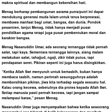
makna spiritual dan membangun kebersihan hati.
Menag berharap pembangunan asrama putra/putri ini dapat
mendukung generasi muda Islam untuk terus berprestasi,
membawa manfaat bagi umat, bangsa, dan dunia. Pondok
pesantren, lanjut Menag, tidak hanya menjadi pusat
pendidikan agama tetapi juga pusat pembentukan moral dan
karakter bangsa.
Menag Nasaruddin Umar, ada seorang tentangga tidak pernah
salat, tapi kaya. Sementara tentangga lainnya, siang malam
melakukan salat, tahajjud, ngaji, zikir tidak putus, tapi
pendapatan seret. Pikiran seperti ini juga harus disingkirkan.
“Ketika Allah Swt menyuruh untuk bertasbih, bukan hanya
membaca tasbih, namun perintah sesungguhnya adalah
membersihkan pikiran, jiwa kita terhadap segala sesuatu hal.
Kalau orang kecewa, sebetulnya dia protes kepada Allah Swt.
Setiap manusia pasti pernah kecewa, tapi jangan sampai
melampaui batas,” pesan Menag.
Nasaruddin Umar juga menyampaikan bahwa ketika seseorang
mengetahui apa hikmah di balik kekecewaan dan musibah,