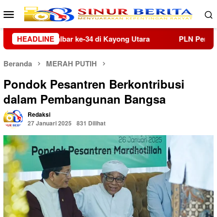
Loncat
Menu
ke
Mobile
konten
HEADLINE
PLN Perkuat Implementasi Budaya Keselamatan Kerja mela
Beranda
MERAH PUTIH
Pondok Pesantren Berkontribusi
dalam Pembangunan Bangsa
Redaksi
27 Januari 2025
831 Dilihat