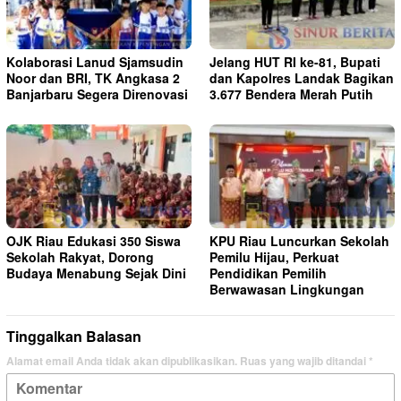
Kolaborasi Lanud Sjamsudin
Jelang HUT RI ke-81, Bupati
Noor dan BRI, TK Angkasa 2
dan Kapolres Landak Bagikan
Banjarbaru Segera Direnovasi
3.677 Bendera Merah Putih
OJK Riau Edukasi 350 Siswa
KPU Riau Luncurkan Sekolah
Sekolah Rakyat, Dorong
Pemilu Hijau, Perkuat
Budaya Menabung Sejak Dini
Pendidikan Pemilih
Berwawasan Lingkungan
Tinggalkan Balasan
Alamat email Anda tidak akan dipublikasikan.
Ruas yang wajib ditandai
*