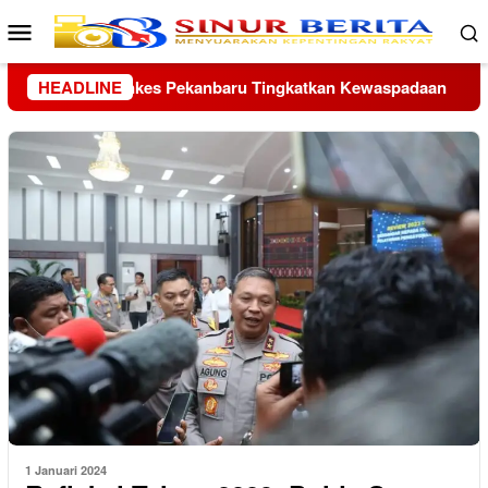
Loncat
Menu
ke
Mobile
konten
daan
HEADLINE
Sopir Angkot di Tapanuli Tengah Diringkus, Didug
1 Januari 2024