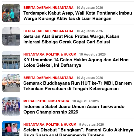
BERITA DAERAH
,
NUSANTARA
10 Agustus 2026
Terdampak Kabut Asap, Wali Kota Pontianak Imbau
Warga Kurangi Aktivitas di Luar Ruangan
BERITA DAERAH
,
NUSANTARA
10 Agustus 2026
Getaran Alat Berat Picu Protes Warga, Kakan
Imigrasi Sibolga Gerak Cepat Cari Solusi
NUSANTARA
,
POLITIK & HUKUM
10 Agustus 2026
KY Umumkan 14 Calon Hakim Agung dan Ad Hoc
Lolos Seleksi, Ini Daftarnya
BERITA DAERAH
,
NUSANTARA
10 Agustus 2026
Semarak Buddhayana Run HUT ke-71 MBI, Danrem
Tekankan Persatuan di Tengah Keberagaman
MERAH PUTIH
,
NUSANTARA
10 Agustus 2026
Indonesia Sabet Juara Umum Asian Taekwondo
Open Championship 2026
NUSANTARA
,
POLITIK & HUKUM
9 Agustus 2026
Setelah Disebut “Bungkam”, Famoni Gulo Akhirnya
Buka Suara soal Bapemperda Tapteng