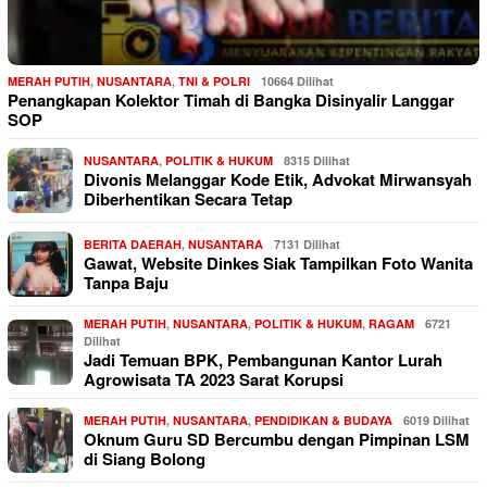
MERAH PUTIH
,
NUSANTARA
,
TNI & POLRI
10664 Dilihat
Penangkapan Kolektor Timah di Bangka Disinyalir Langgar
SOP
NUSANTARA
,
POLITIK & HUKUM
8315 Dilihat
Divonis Melanggar Kode Etik, Advokat Mirwansyah
Diberhentikan Secara Tetap
BERITA DAERAH
,
NUSANTARA
7131 Dilihat
Gawat, Website Dinkes Siak Tampilkan Foto Wanita
Tanpa Baju
MERAH PUTIH
,
NUSANTARA
,
POLITIK & HUKUM
,
RAGAM
6721
Dilihat
Jadi Temuan BPK, Pembangunan Kantor Lurah
Agrowisata TA 2023 Sarat Korupsi
MERAH PUTIH
,
NUSANTARA
,
PENDIDIKAN & BUDAYA
6019 Dilihat
Oknum Guru SD Bercumbu dengan Pimpinan LSM
di Siang Bolong