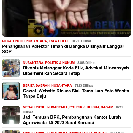
MERAH PUTIH
,
NUSANTARA
,
TNI & POLRI
10650 Dilihat
Penangkapan Kolektor Timah di Bangka Disinyalir Langgar
SOP
NUSANTARA
,
POLITIK & HUKUM
8308 Dilihat
Divonis Melanggar Kode Etik, Advokat Mirwansyah
Diberhentikan Secara Tetap
BERITA DAERAH
,
NUSANTARA
7123 Dilihat
Gawat, Website Dinkes Siak Tampilkan Foto Wanita
Tanpa Baju
MERAH PUTIH
,
NUSANTARA
,
POLITIK & HUKUM
,
RAGAM
6717
Dilihat
Jadi Temuan BPK, Pembangunan Kantor Lurah
Agrowisata TA 2023 Sarat Korupsi