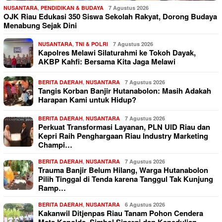
NUSANTARA
,
PENDIDIKAN & BUDAYA
7 Agustus 2026
OJK Riau Edukasi 350 Siswa Sekolah Rakyat, Dorong Budaya
Menabung Sejak Dini
NUSANTARA
,
TNI & POLRI
7 Agustus 2026
Kapolres Melawi Silaturahmi ke Tokoh Dayak,
AKBP Kahfi: Bersama Kita Jaga Melawi
BERITA DAERAH
,
NUSANTARA
7 Agustus 2026
Tangis Korban Banjir Hutanabolon: Masih Adakah
Harapan Kami untuk Hidup?
BERITA DAERAH
,
NUSANTARA
7 Agustus 2026
Perkuat Transformasi Layanan, PLN UID Riau dan
Kepri Raih Penghargaan Riau Industry Marketing
Champi…
BERITA DAERAH
,
NUSANTARA
7 Agustus 2026
Trauma Banjir Belum Hilang, Warga Hutanabolon
Pilih Tinggal di Tenda karena Tanggul Tak Kunjung
Ramp…
BERITA DAERAH
,
NUSANTARA
6 Agustus 2026
Kakanwil Ditjenpas Riau Tanam Pohon Cendera
Mata Kapolda, Simbol Sinergi dan Kepedulian