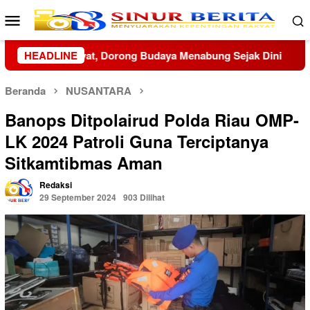
Loncat
Menu
ke
Mobile
konten
Sejak Dini
HEADLINE
Perkuat Penanganan Laka Lantas, Satlantas
Beranda
NUSANTARA
Banops Ditpolairud Polda Riau OMP-
LK 2024 Patroli Guna Terciptanya
Sitkamtibmas Aman
Redaksi
29 September 2024
903 Dilihat