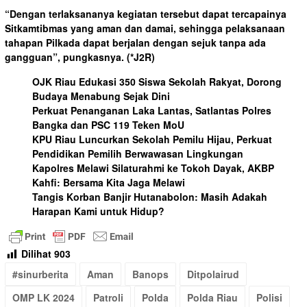
“Dengan terlaksananya kegiatan tersebut dapat tercapainya
Sitkamtibmas yang aman dan damai, sehingga pelaksanaan
tahapan Pilkada dapat berjalan dengan sejuk tanpa ada
gangguan”, pungkasnya.
(*J2R)
OJK Riau Edukasi 350 Siswa Sekolah Rakyat, Dorong
Budaya Menabung Sejak Dini
Perkuat Penanganan Laka Lantas, Satlantas Polres
Bangka dan PSC 119 Teken MoU
KPU Riau Luncurkan Sekolah Pemilu Hijau, Perkuat
Pendidikan Pemilih Berwawasan Lingkungan
Kapolres Melawi Silaturahmi ke Tokoh Dayak, AKBP
Kahfi: Bersama Kita Jaga Melawi
Tangis Korban Banjir Hutanabolon: Masih Adakah
Harapan Kami untuk Hidup?
Dilihat
903
#sinurberita
Aman
Banops
Ditpolairud
OMP LK 2024
Patroli
Polda
Polda Riau
Polisi