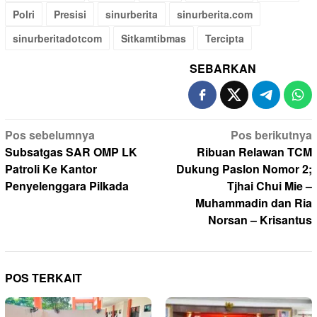
Polri
Presisi
sinurberita
sinurberita.com
sinurberitadotcom
Sitkamtibmas
Tercipta
SEBARKAN
Navigasi
Pos sebelumnya
Pos berikutnya
pos
Subsatgas SAR OMP LK
Ribuan Relawan TCM
Patroli Ke Kantor
Dukung Paslon Nomor 2;
Penyelenggara Pilkada
Tjhai Chui Mie –
Muhammadin dan Ria
Norsan – Krisantus
POS TERKAIT