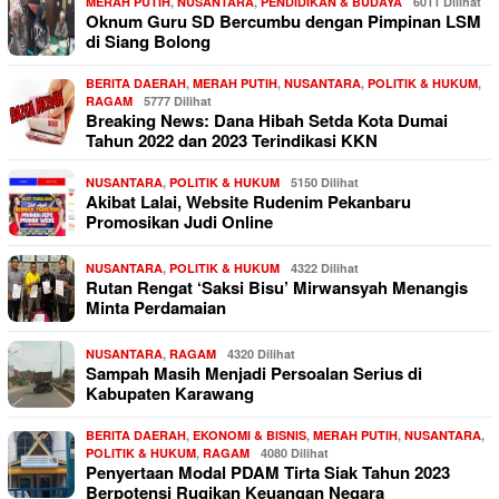
MERAH PUTIH
,
NUSANTARA
,
PENDIDIKAN & BUDAYA
6011 Dilihat
Oknum Guru SD Bercumbu dengan Pimpinan LSM
di Siang Bolong
BERITA DAERAH
,
MERAH PUTIH
,
NUSANTARA
,
POLITIK & HUKUM
,
RAGAM
5777 Dilihat
Breaking News: Dana Hibah Setda Kota Dumai
Tahun 2022 dan 2023 Terindikasi KKN
NUSANTARA
,
POLITIK & HUKUM
5150 Dilihat
Akibat Lalai, Website Rudenim Pekanbaru
Promosikan Judi Online
NUSANTARA
,
POLITIK & HUKUM
4322 Dilihat
Rutan Rengat ‘Saksi Bisu’ Mirwansyah Menangis
Minta Perdamaian
NUSANTARA
,
RAGAM
4320 Dilihat
Sampah Masih Menjadi Persoalan Serius di
Kabupaten Karawang
BERITA DAERAH
,
EKONOMI & BISNIS
,
MERAH PUTIH
,
NUSANTARA
,
POLITIK & HUKUM
,
RAGAM
4080 Dilihat
Penyertaan Modal PDAM Tirta Siak Tahun 2023
Berpotensi Rugikan Keuangan Negara