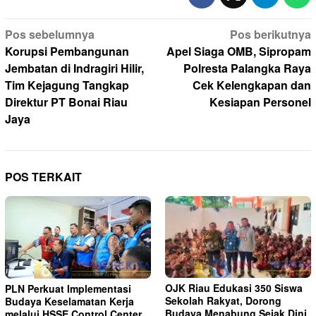
Navigasi
Pos sebelumnya
Pos berikutnya
pos
Korupsi Pembangunan
Apel Siaga OMB, Sipropam
Jembatan di Indragiri Hilir,
Polresta Palangka Raya
Tim Kejagung Tangkap
Cek Kelengkapan dan
Direktur PT Bonai Riau
Kesiapan Personel
Jaya
POS TERKAIT
OJK Riau Edukasi 350 Siswa
PLN Perkuat Implementasi
Sekolah Rakyat, Dorong
Budaya Keselamatan Kerja
Budaya Menabung Sejak Dini
melalui HSSE Control Center