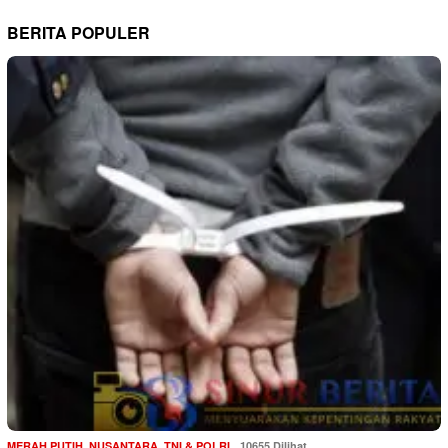
BERITA POPULER
MERAH PUTIH
,
NUSANTARA
,
TNI & POLRI
10655 Dilihat