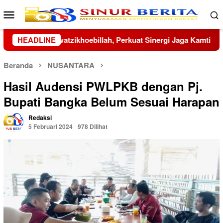
Loncat
Menu
ke
Mobile
konten
ergi Jaga Kamtibmas
HEADLINE
Famoni Gulo Bungkam Soal Propemp
Beranda
NUSANTARA
Hasil Audensi PWLPKB dengan Pj.
Bupati Bangka Belum Sesuai Harapan
Redaksi
5 Februari 2024
978 Dilihat