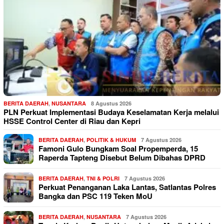
BERITA DAERAH
,
NUSANTARA
8 Agustus 2026
PLN Perkuat Implementasi Budaya Keselamatan Kerja melalui
HSSE Control Center di Riau dan Kepri
BERITA DAERAH
,
POLITIK & HUKUM
7 Agustus 2026
Famoni Gulo Bungkam Soal Propemperda, 15
Raperda Tapteng Disebut Belum Dibahas DPRD
BERITA DAERAH
,
TNI & POLRI
7 Agustus 2026
Perkuat Penanganan Laka Lantas, Satlantas Polres
Bangka dan PSC 119 Teken MoU
BERITA DAERAH
,
NUSANTARA
7 Agustus 2026