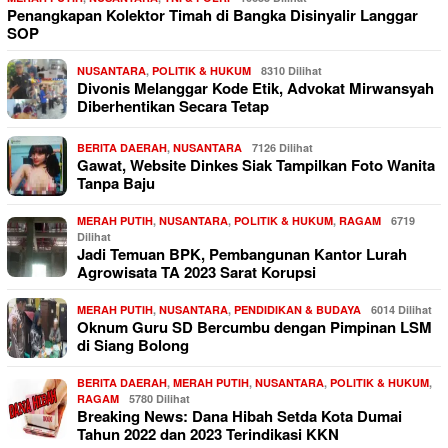
Penangkapan Kolektor Timah di Bangka Disinyalir Langgar
SOP
NUSANTARA
,
POLITIK & HUKUM
8310 Dilihat
Divonis Melanggar Kode Etik, Advokat Mirwansyah
Diberhentikan Secara Tetap
BERITA DAERAH
,
NUSANTARA
7126 Dilihat
Gawat, Website Dinkes Siak Tampilkan Foto Wanita
Tanpa Baju
MERAH PUTIH
,
NUSANTARA
,
POLITIK & HUKUM
,
RAGAM
6719
Dilihat
Jadi Temuan BPK, Pembangunan Kantor Lurah
Agrowisata TA 2023 Sarat Korupsi
MERAH PUTIH
,
NUSANTARA
,
PENDIDIKAN & BUDAYA
6014 Dilihat
Oknum Guru SD Bercumbu dengan Pimpinan LSM
di Siang Bolong
BERITA DAERAH
,
MERAH PUTIH
,
NUSANTARA
,
POLITIK & HUKUM
,
RAGAM
5780 Dilihat
Breaking News: Dana Hibah Setda Kota Dumai
Tahun 2022 dan 2023 Terindikasi KKN