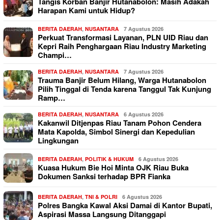
Tangis Korban Banjir Hutanabolon: Masih Adakah
Harapan Kami untuk Hidup?
BERITA DAERAH
,
NUSANTARA
7 Agustus 2026
Perkuat Transformasi Layanan, PLN UID Riau dan
Kepri Raih Penghargaan Riau Industry Marketing
Champi…
BERITA DAERAH
,
NUSANTARA
7 Agustus 2026
Trauma Banjir Belum Hilang, Warga Hutanabolon
Pilih Tinggal di Tenda karena Tanggul Tak Kunjung
Ramp…
BERITA DAERAH
,
NUSANTARA
6 Agustus 2026
Kakanwil Ditjenpas Riau Tanam Pohon Cendera
Mata Kapolda, Simbol Sinergi dan Kepedulian
Lingkungan
BERITA DAERAH
,
POLITIK & HUKUM
6 Agustus 2026
Kuasa Hukum Bie Hoi Minta OJK Riau Buka
Dokumen Sanksi terhadap BPR Fianka
BERITA DAERAH
,
TNI & POLRI
6 Agustus 2026
Polres Bangka Kawal Aksi Damai di Kantor Bupati,
Aspirasi Massa Langsung Ditanggapi