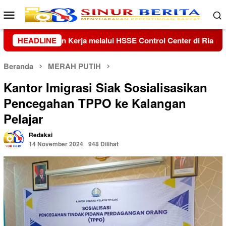
Loncat
Menu
ke
Mobile
konten
Center di Riau dan Kepri
HEADLINE
Kolaborasi Lanud Sjamsudin N
Beranda
MERAH PUTIH
Kantor Imigrasi Siak Sosialisasikan
Pencegahan TPPO ke Kalangan
Pelajar
Redaksi
14 November 2024
948 Dilihat