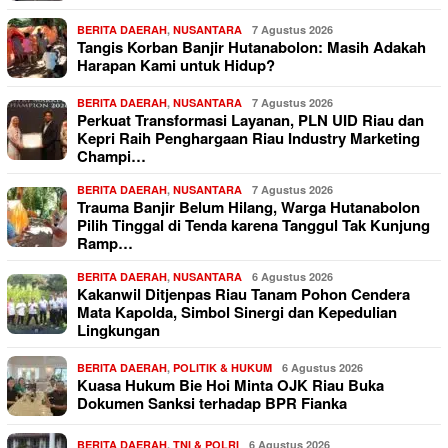
BERITA DAERAH
,
NUSANTARA
7 Agustus 2026
Tangis Korban Banjir Hutanabolon: Masih Adakah
Harapan Kami untuk Hidup?
BERITA DAERAH
,
NUSANTARA
7 Agustus 2026
Perkuat Transformasi Layanan, PLN UID Riau dan
Kepri Raih Penghargaan Riau Industry Marketing
Champi…
BERITA DAERAH
,
NUSANTARA
7 Agustus 2026
Trauma Banjir Belum Hilang, Warga Hutanabolon
Pilih Tinggal di Tenda karena Tanggul Tak Kunjung
Ramp…
BERITA DAERAH
,
NUSANTARA
6 Agustus 2026
Kakanwil Ditjenpas Riau Tanam Pohon Cendera
Mata Kapolda, Simbol Sinergi dan Kepedulian
Lingkungan
BERITA DAERAH
,
POLITIK & HUKUM
6 Agustus 2026
Kuasa Hukum Bie Hoi Minta OJK Riau Buka
Dokumen Sanksi terhadap BPR Fianka
BERITA DAERAH
,
TNI & POLRI
6 Agustus 2026