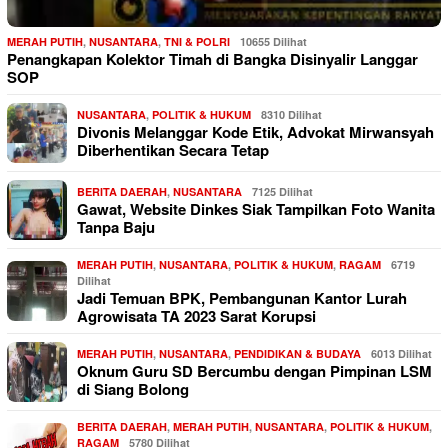
MERAH PUTIH
,
NUSANTARA
,
TNI & POLRI
10655 Dilihat
Penangkapan Kolektor Timah di Bangka Disinyalir Langgar
SOP
NUSANTARA
,
POLITIK & HUKUM
8310 Dilihat
Divonis Melanggar Kode Etik, Advokat Mirwansyah
Diberhentikan Secara Tetap
BERITA DAERAH
,
NUSANTARA
7125 Dilihat
Gawat, Website Dinkes Siak Tampilkan Foto Wanita
Tanpa Baju
MERAH PUTIH
,
NUSANTARA
,
POLITIK & HUKUM
,
RAGAM
6719
Dilihat
Jadi Temuan BPK, Pembangunan Kantor Lurah
Agrowisata TA 2023 Sarat Korupsi
MERAH PUTIH
,
NUSANTARA
,
PENDIDIKAN & BUDAYA
6013 Dilihat
Oknum Guru SD Bercumbu dengan Pimpinan LSM
di Siang Bolong
BERITA DAERAH
,
MERAH PUTIH
,
NUSANTARA
,
POLITIK & HUKUM
,
RAGAM
5780 Dilihat