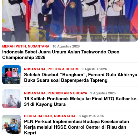
MERAH PUTIH
,
NUSANTARA
10 Agustus 2026
Indonesia Sabet Juara Umum Asian Taekwondo Open
Championship 2026
NUSANTARA
,
POLITIK & HUKUM
9 Agustus 2026
Setelah Disebut “Bungkam”, Famoni Gulo Akhirnya
Buka Suara soal Bapemperda Tapteng
NUSANTARA
,
PENDIDIKAN & BUDAYA
9 Agustus 2026
19 Kafilah Pontianak Melaju ke Final MTQ Kalbar ke-
34 di Kayong Utara
BERITA DAERAH
,
NUSANTARA
8 Agustus 2026
PLN Perkuat Implementasi Budaya Keselamatan
Kerja melalui HSSE Control Center di Riau dan
Kepri