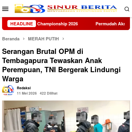
Loncat
Menu
ke
Mobile
konten
Permudah Akses Informasi Wilayah, Mahasiswa KUKERTA B
HEADLINE
Beranda
MERAH PUTIH
Serangan Brutal OPM di
Tembagapura Tewaskan Anak
Perempuan, TNI Bergerak Lindungi
Warga
Redaksi
11 Mei 2026
422 Dilihat