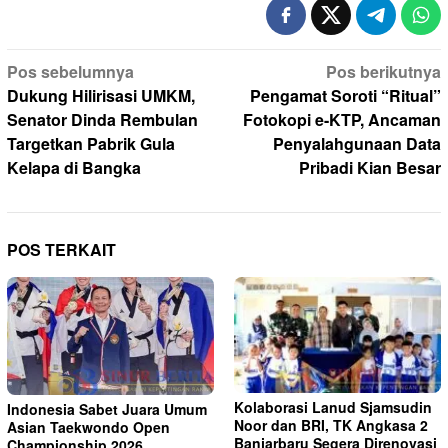
Navigasi
Pos sebelumnya
Pos berikutnya
pos
Dukung Hilirisasi UMKM,
Pengamat Soroti “Ritual”
Senator Dinda Rembulan
Fotokopi e-KTP, Ancaman
Targetkan Pabrik Gula
Penyalahgunaan Data
Kelapa di Bangka
Pribadi Kian Besar
POS TERKAIT
Kolaborasi Lanud Sjamsudin
Indonesia Sabet Juara Umum
Noor dan BRI, TK Angkasa 2
Asian Taekwondo Open
Banjarbaru Segera Direnovasi
Championship 2026