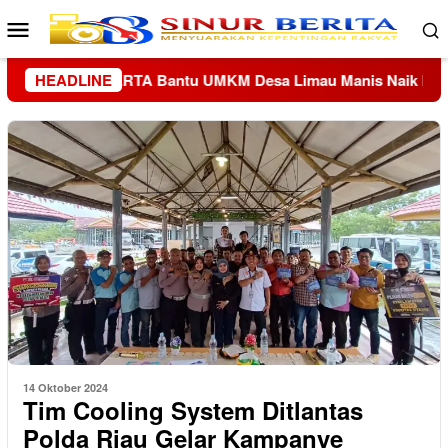
Loncat
Menu
ke
Mobile
konten
 Naik Kelas Digital
HEADLINE
Semarak Buddhayana Run HUT ke
14 Oktober 2024
Tim Cooling System Ditlantas
Polda Riau Gelar Kampanye