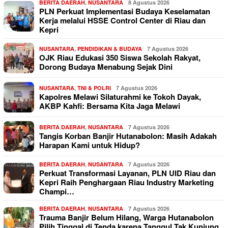
BERITA DAERAH
,
NUSANTARA
8 Agustus 2026
PLN Perkuat Implementasi Budaya Keselamatan
Kerja melalui HSSE Control Center di Riau dan
Kepri
NUSANTARA
,
PENDIDIKAN & BUDAYA
7 Agustus 2026
OJK Riau Edukasi 350 Siswa Sekolah Rakyat,
Dorong Budaya Menabung Sejak Dini
NUSANTARA
,
TNI & POLRI
7 Agustus 2026
Kapolres Melawi Silaturahmi ke Tokoh Dayak,
AKBP Kahfi: Bersama Kita Jaga Melawi
BERITA DAERAH
,
NUSANTARA
7 Agustus 2026
Tangis Korban Banjir Hutanabolon: Masih Adakah
Harapan Kami untuk Hidup?
BERITA DAERAH
,
NUSANTARA
7 Agustus 2026
Perkuat Transformasi Layanan, PLN UID Riau dan
Kepri Raih Penghargaan Riau Industry Marketing
Champi…
BERITA DAERAH
,
NUSANTARA
7 Agustus 2026
Trauma Banjir Belum Hilang, Warga Hutanabolon
Pilih Tinggal di Tenda karena Tanggul Tak Kunjung