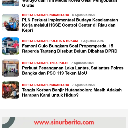
Waluyo dan Tim Medis Korea Gelar Pengobatan
Gratis
BERITA DAERAH
,
NUSANTARA
8 Agustus 2026
PLN Perkuat Implementasi Budaya Keselamatan
Kerja melalui HSSE Control Center di Riau dan
Kepri
BERITA DAERAH
,
POLITIK & HUKUM
7 Agustus 2026
Famoni Gulo Bungkam Soal Propemperda, 15
Raperda Tapteng Disebut Belum Dibahas DPRD
BERITA DAERAH
,
TNI & POLRI
7 Agustus 2026
Perkuat Penanganan Laka Lantas, Satlantas Polres
Bangka dan PSC 119 Teken MoU
BERITA DAERAH
,
NUSANTARA
7 Agustus 2026
Tangis Korban Banjir Hutanabolon: Masih Adakah
Harapan Kami untuk Hidup?