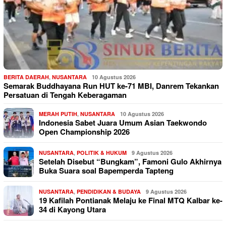
BERITA DAERAH
,
NUSANTARA
10 Agustus 2026
Semarak Buddhayana Run HUT ke-71 MBI, Danrem Tekankan
Persatuan di Tengah Keberagaman
MERAH PUTIH
,
NUSANTARA
10 Agustus 2026
Indonesia Sabet Juara Umum Asian Taekwondo
Open Championship 2026
NUSANTARA
,
POLITIK & HUKUM
9 Agustus 2026
Setelah Disebut “Bungkam”, Famoni Gulo Akhirnya
Buka Suara soal Bapemperda Tapteng
NUSANTARA
,
PENDIDIKAN & BUDAYA
9 Agustus 2026
19 Kafilah Pontianak Melaju ke Final MTQ Kalbar ke-
34 di Kayong Utara