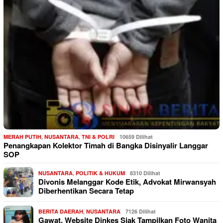
MERAH PUTIH
,
NUSANTARA
,
TNI & POLRI
10659 Dilihat
Penangkapan Kolektor Timah di Bangka Disinyalir Langgar
SOP
NUSANTARA
,
POLITIK & HUKUM
8310 Dilihat
Divonis Melanggar Kode Etik, Advokat Mirwansyah
Diberhentikan Secara Tetap
BERITA DAERAH
,
NUSANTARA
7126 Dilihat
Gawat, Website Dinkes Siak Tampilkan Foto Wanita