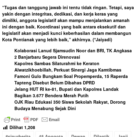
“Tugas dan tanggung jawab ini tentu tidak ringan. Tetapi, saya
yakin dengan integritas, dedikasi, dan kerja keras yang
dimiliki, anggota legislatif akan mampu menjalankan amanah
ini dengan baik. Koordinasi yang baik antara eksekutif dan
legislatif akan menjadi kunci keberhasilan dalam membangun
Kota Pontianak yang lebih baik,” akhirnya.
(*Jaiyadi)
Kolaborasi Lanud Sjamsudin Noor dan BRI, TK Angkasa
2 Banjarbaru Segera Direnovasi
Kapolres Sambas Silaturahmi ke Keraton
Alwatzikhoebillah, Perkuat Sinergi Jaga Kamtibmas
Famoni Gulo Bungkam Soal Propemperda, 15 Raperda
Tapteng Disebut Belum Dibahas DPRD
Jelang HUT RI ke-81, Bupati dan Kapolres Landak
Bagikan 3.677 Bendera Merah Putih
OJK Riau Edukasi 350 Siswa Sekolah Rakyat, Dorong
Budaya Menabung Sejak Dini
Dilihat
1,208
#sinurberita
45 Anggota
Dewan
Dilantik
Janji