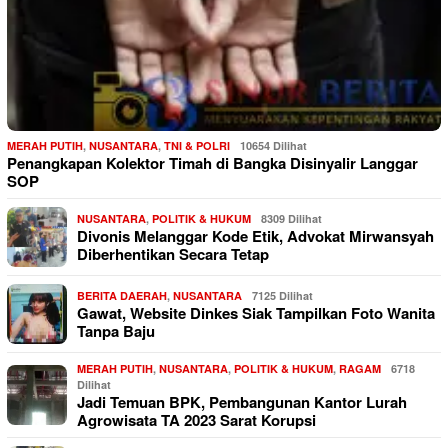
MERAH PUTIH
,
NUSANTARA
,
TNI & POLRI
10654 Dilihat
Penangkapan Kolektor Timah di Bangka Disinyalir Langgar
SOP
NUSANTARA
,
POLITIK & HUKUM
8309 Dilihat
Divonis Melanggar Kode Etik, Advokat Mirwansyah
Diberhentikan Secara Tetap
BERITA DAERAH
,
NUSANTARA
7125 Dilihat
Gawat, Website Dinkes Siak Tampilkan Foto Wanita
Tanpa Baju
MERAH PUTIH
,
NUSANTARA
,
POLITIK & HUKUM
,
RAGAM
6718
Dilihat
Jadi Temuan BPK, Pembangunan Kantor Lurah
Agrowisata TA 2023 Sarat Korupsi