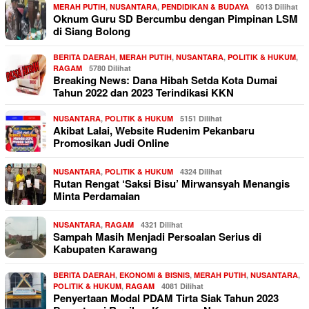
MERAH PUTIH
,
NUSANTARA
,
PENDIDIKAN & BUDAYA
6013 Dilihat
Oknum Guru SD Bercumbu dengan Pimpinan LSM
di Siang Bolong
BERITA DAERAH
,
MERAH PUTIH
,
NUSANTARA
,
POLITIK & HUKUM
,
RAGAM
5780 Dilihat
Breaking News: Dana Hibah Setda Kota Dumai
Tahun 2022 dan 2023 Terindikasi KKN
NUSANTARA
,
POLITIK & HUKUM
5151 Dilihat
Akibat Lalai, Website Rudenim Pekanbaru
Promosikan Judi Online
NUSANTARA
,
POLITIK & HUKUM
4324 Dilihat
Rutan Rengat ‘Saksi Bisu’ Mirwansyah Menangis
Minta Perdamaian
NUSANTARA
,
RAGAM
4321 Dilihat
Sampah Masih Menjadi Persoalan Serius di
Kabupaten Karawang
BERITA DAERAH
,
EKONOMI & BISNIS
,
MERAH PUTIH
,
NUSANTARA
,
POLITIK & HUKUM
,
RAGAM
4081 Dilihat
Penyertaan Modal PDAM Tirta Siak Tahun 2023