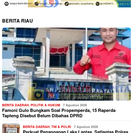
BERITA RIAU
BERITA DAERAH
,
POLITIK & HUKUM
7 Agustus 2026
Famoni Gulo Bungkam Soal Propemperda, 15 Raperda
Tapteng Disebut Belum Dibahas DPRD
BERITA DAERAH
,
TNI & POLRI
7 Agustus 2026
Perkuat Penanganan Laka Lantas, Satlantas Polres