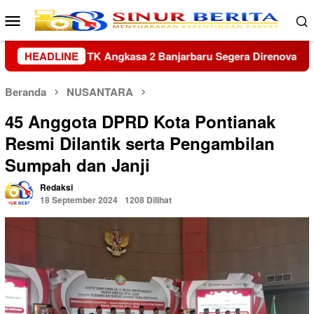
Loncat
Menu
ke
Mobile
konten
Segera Direnovasi
HEADLINE
Kapolres Sambas Silaturahmi ke Kerat
Beranda
NUSANTARA
45 Anggota DPRD Kota Pontianak
Resmi Dilantik serta Pengambilan
Sumpah dan Janji
Redaksi
18 September 2024
1208 Dilihat