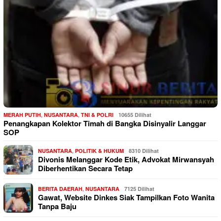
MERAH PUTIH
,
NUSANTARA
,
TNI & POLRI
10655 Dilihat
Penangkapan Kolektor Timah di Bangka Disinyalir Langgar
SOP
NUSANTARA
,
POLITIK & HUKUM
8310 Dilihat
Divonis Melanggar Kode Etik, Advokat Mirwansyah
Diberhentikan Secara Tetap
BERITA DAERAH
,
NUSANTARA
7125 Dilihat
Gawat, Website Dinkes Siak Tampilkan Foto Wanita
Tanpa Baju