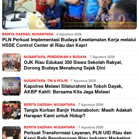
BERITA DAERAH
,
NUSANTARA
8 Agustus 2026
PLN Perkuat Implementasi Budaya Keselamatan Kerja melalui
HSSE Control Center di Riau dan Kepri
NUSANTARA
,
PENDIDIKAN & BUDAYA
7 Agustus 2026
OJK Riau Edukasi 350 Siswa Sekolah Rakyat,
Dorong Budaya Menabung Sejak Dini
NUSANTARA
,
TNI & POLRI
7 Agustus 2026
Kapolres Melawi Silaturahmi ke Tokoh Dayak,
AKBP Kahfi: Bersama Kita Jaga Melawi
BERITA DAERAH
,
NUSANTARA
7 Agustus 2026
Tangis Korban Banjir Hutanabolon: Masih Adakah
Harapan Kami untuk Hidup?
BERITA DAERAH
,
NUSANTARA
7 Agustus 2026
Perkuat Transformasi Layanan, PLN UID Riau dan
Kepri Raih Penghargaan Riau Industry Marketing