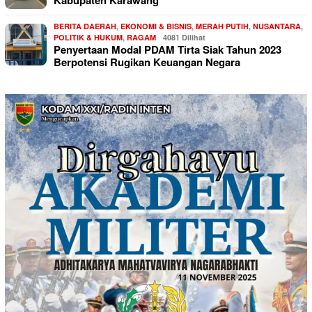
Kabupaten Karawang
BERITA DAERAH
,
EKONOMI & BISNIS
,
MERAH PUTIH
,
NUSANTARA
,
POLITIK & HUKUM
,
RAGAM
4081 Dilihat
Penyertaan Modal PDAM Tirta Siak Tahun 2023
Berpotensi Rugikan Keuangan Negara