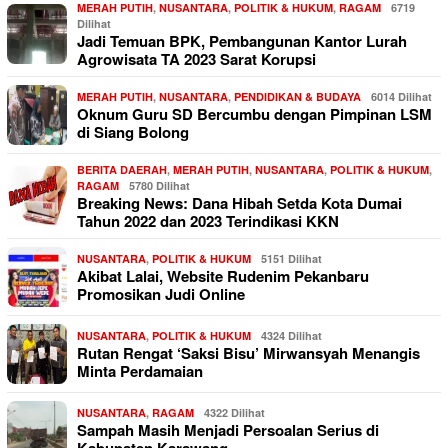
MERAH PUTIH
,
NUSANTARA
,
POLITIK & HUKUM
,
RAGAM
6719
Dilihat
Jadi Temuan BPK, Pembangunan Kantor Lurah
Agrowisata TA 2023 Sarat Korupsi
MERAH PUTIH
,
NUSANTARA
,
PENDIDIKAN & BUDAYA
6014 Dilihat
Oknum Guru SD Bercumbu dengan Pimpinan LSM
di Siang Bolong
BERITA DAERAH
,
MERAH PUTIH
,
NUSANTARA
,
POLITIK & HUKUM
,
RAGAM
5780 Dilihat
Breaking News: Dana Hibah Setda Kota Dumai
Tahun 2022 dan 2023 Terindikasi KKN
NUSANTARA
,
POLITIK & HUKUM
5151 Dilihat
Akibat Lalai, Website Rudenim Pekanbaru
Promosikan Judi Online
NUSANTARA
,
POLITIK & HUKUM
4324 Dilihat
Rutan Rengat ‘Saksi Bisu’ Mirwansyah Menangis
Minta Perdamaian
NUSANTARA
,
RAGAM
4322 Dilihat
Sampah Masih Menjadi Persoalan Serius di