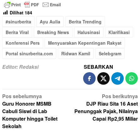
Dilihat
184
#sinurberita
Ayu Aulia
Berita Trending
Berita Viral
Breaking News
Halusinasi
Klarifikasi
Konferensi Pers
Menyuarakan Kepentingan Rakyat
Portal sinurberita.com
Ridwan Kamil
Selebgram
Editor: Redaksi
SEBARKAN
Navigasi
Pos sebelumnya
Pos berikutnya
pos
Guru Honorer MSMB
DJP Riau Sita 16 Aset
Cabuli Siswi di Lab
Penunggak Pajak, Nilainya
Komputer hingga Toilet
Capai Rp2,95 Miliar
Sekolah