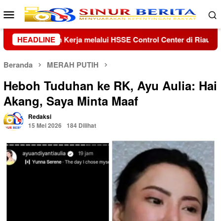
Loncat
Menu
ke
Mobile
konten
 Center di Riau dan Kepri
HEADLINE
Kolaborasi Lanud Sjamsudin 
Beranda
MERAH PUTIH
Heboh Tuduhan ke RK, Ayu Aulia: Hai
Akang, Saya Minta Maaf
Redaksi
15 Mei 2026
184 Dilihat