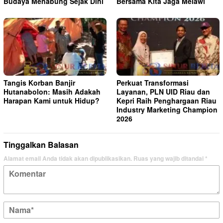
Budaya Menabung Sejak Dini
Bersama Kita Jaga Melawi
Tangis Korban Banjir
Perkuat Transformasi
Hutanabolon: Masih Adakah
Layanan, PLN UID Riau dan
Harapan Kami untuk Hidup?
Kepri Raih Penghargaan Riau
Industry Marketing Champion
2026
Tinggalkan Balasan
Alamat email Anda tidak akan dipublikasikan.
Ruas yang wajib ditandai
*