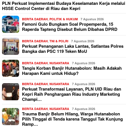
PLN Perkuat Implementasi Budaya Keselamatan Kerja melalui
HSSE Control Center di Riau dan Kepri
BERITA DAERAH
,
POLITIK & HUKUM
7 Agustus 2026
Famoni Gulo Bungkam Soal Propemperda, 15
Raperda Tapteng Disebut Belum Dibahas DPRD
BERITA DAERAH
,
TNI & POLRI
7 Agustus 2026
Perkuat Penanganan Laka Lantas, Satlantas Polres
Bangka dan PSC 119 Teken MoU
BERITA DAERAH
,
NUSANTARA
7 Agustus 2026
Tangis Korban Banjir Hutanabolon: Masih Adakah
Harapan Kami untuk Hidup?
BERITA DAERAH
,
NUSANTARA
7 Agustus 2026
Perkuat Transformasi Layanan, PLN UID Riau dan
Kepri Raih Penghargaan Riau Industry Marketing
Champi…
BERITA DAERAH
,
NUSANTARA
7 Agustus 2026
Trauma Banjir Belum Hilang, Warga Hutanabolon
Pilih Tinggal di Tenda karena Tanggul Tak Kunjung
Ramp…