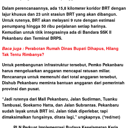
Dalam perencanaannya, ada 15,8 kilometer koridor BRT dengan
lajur khusus dan 23 unit stasiun BRT yang akan dibangun.
Untuk rutenya, BRT akan melayani 9 rute dengan estimasi
penumpang hingga 50 ribu perjalanan setiap harinya.
Kemudian untuk titik integrasinya ada di Bandara SSK II
Pekanbaru dan Terminal BRPS.
Baca juga :
Perabotan Rumah Dinas Bupati Dihapus, Hilang
Tak Tentu Rimbanya?
Untuk pembangunan infrastruktur tersebut, Pemko Pekanbaru
harus mengeluarkan anggaran mencapai ratusan miliar.
Rencananya untuk memenuhi dari total anggaran tersebut,
Dishub Pekanbaru meminta bantuan anggaran dari pemerintah
provinsi dan pusat.
“Jadi rutenya dari Mall Pekanbaru, Jalan Sudirman, Tuanku
Tambusai, Soekarno Hatta, dan Jalan Subrantas. Pekanbaru
sudah layak untuk BRT ini. Jalan tidak diperlebar, tapi
dimaksimalkan fungsinya, ditata lagi,” ungkapnya.
(*red/net)
PLN Perkuat Implementasi Budaya Keselamatan Kerja