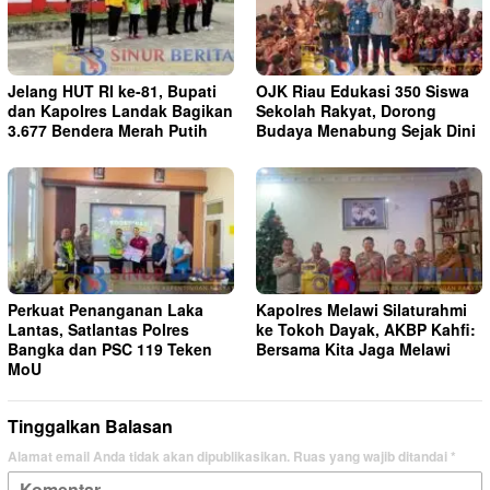
Jelang HUT RI ke-81, Bupati
OJK Riau Edukasi 350 Siswa
dan Kapolres Landak Bagikan
Sekolah Rakyat, Dorong
3.677 Bendera Merah Putih
Budaya Menabung Sejak Dini
Perkuat Penanganan Laka
Kapolres Melawi Silaturahmi
Lantas, Satlantas Polres
ke Tokoh Dayak, AKBP Kahfi:
Bangka dan PSC 119 Teken
Bersama Kita Jaga Melawi
MoU
Tinggalkan Balasan
Alamat email Anda tidak akan dipublikasikan.
Ruas yang wajib ditandai
*