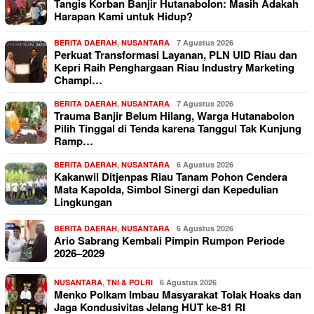
Tangis Korban Banjir Hutanabolon: Masih Adakah
Harapan Kami untuk Hidup?
BERITA DAERAH
,
NUSANTARA
7 Agustus 2026
Perkuat Transformasi Layanan, PLN UID Riau dan
Kepri Raih Penghargaan Riau Industry Marketing
Champi…
BERITA DAERAH
,
NUSANTARA
7 Agustus 2026
Trauma Banjir Belum Hilang, Warga Hutanabolon
Pilih Tinggal di Tenda karena Tanggul Tak Kunjung
Ramp…
BERITA DAERAH
,
NUSANTARA
6 Agustus 2026
Kakanwil Ditjenpas Riau Tanam Pohon Cendera
Mata Kapolda, Simbol Sinergi dan Kepedulian
Lingkungan
BERITA DAERAH
,
NUSANTARA
6 Agustus 2026
Ario Sabrang Kembali Pimpin Rumpon Periode
2026–2029
NUSANTARA
,
TNI & POLRI
6 Agustus 2026
Menko Polkam Imbau Masyarakat Tolak Hoaks dan
Jaga Kondusivitas Jelang HUT ke-81 RI