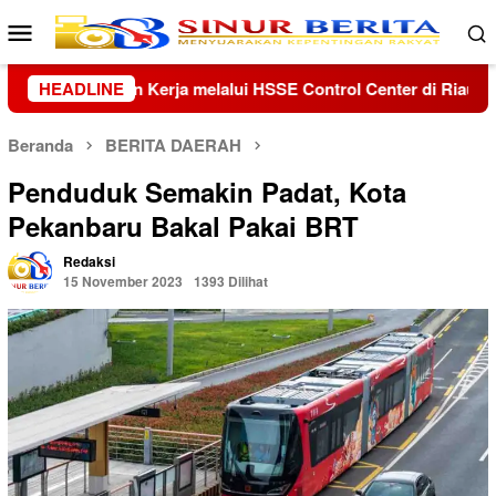
Loncat
Menu
ke
Mobile
konten
nter di Riau dan Kepri
HEADLINE
Kolaborasi Lanud Sjamsudin No
Beranda
BERITA DAERAH
Penduduk Semakin Padat, Kota
Pekanbaru Bakal Pakai BRT
Redaksi
15 November 2023
1393 Dilihat