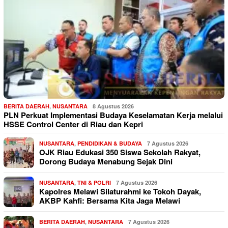
BERITA DAERAH
,
NUSANTARA
8 Agustus 2026
PLN Perkuat Implementasi Budaya Keselamatan Kerja melalui
HSSE Control Center di Riau dan Kepri
NUSANTARA
,
PENDIDIKAN & BUDAYA
7 Agustus 2026
OJK Riau Edukasi 350 Siswa Sekolah Rakyat,
Dorong Budaya Menabung Sejak Dini
NUSANTARA
,
TNI & POLRI
7 Agustus 2026
Kapolres Melawi Silaturahmi ke Tokoh Dayak,
AKBP Kahfi: Bersama Kita Jaga Melawi
BERITA DAERAH
,
NUSANTARA
7 Agustus 2026