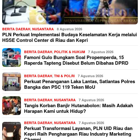
BERITA DAERAH
,
NUSANTARA
8 Agustus 2026
PLN Perkuat Implementasi Budaya Keselamatan Kerja melalui
HSSE Control Center di Riau dan Kepri
BERITA DAERAH
,
POLITIK & HUKUM
7 Agustus 2026
Famoni Gulo Bungkam Soal Propemperda, 15
Raperda Tapteng Disebut Belum Dibahas DPRD
BERITA DAERAH
,
TNI & POLRI
7 Agustus 2026
Perkuat Penanganan Laka Lantas, Satlantas Polres
Bangka dan PSC 119 Teken MoU
BERITA DAERAH
,
NUSANTARA
7 Agustus 2026
Tangis Korban Banjir Hutanabolon: Masih Adakah
Harapan Kami untuk Hidup?
BERITA DAERAH
,
NUSANTARA
7 Agustus 2026
Perkuat Transformasi Layanan, PLN UID Riau dan
Kepri Raih Penghargaan Riau Industry Marketing
Champi…