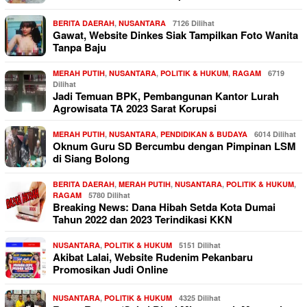
BERITA DAERAH
,
NUSANTARA
7126 Dilihat
Gawat, Website Dinkes Siak Tampilkan Foto Wanita
Tanpa Baju
MERAH PUTIH
,
NUSANTARA
,
POLITIK & HUKUM
,
RAGAM
6719
Dilihat
Jadi Temuan BPK, Pembangunan Kantor Lurah
Agrowisata TA 2023 Sarat Korupsi
MERAH PUTIH
,
NUSANTARA
,
PENDIDIKAN & BUDAYA
6014 Dilihat
Oknum Guru SD Bercumbu dengan Pimpinan LSM
di Siang Bolong
BERITA DAERAH
,
MERAH PUTIH
,
NUSANTARA
,
POLITIK & HUKUM
,
RAGAM
5780 Dilihat
Breaking News: Dana Hibah Setda Kota Dumai
Tahun 2022 dan 2023 Terindikasi KKN
NUSANTARA
,
POLITIK & HUKUM
5151 Dilihat
Akibat Lalai, Website Rudenim Pekanbaru
Promosikan Judi Online
NUSANTARA
,
POLITIK & HUKUM
4325 Dilihat