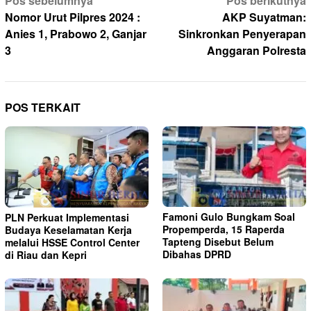
Navigasi
Pos sebelumnya
Pos berikutnya
pos
Nomor Urut Pilpres 2024 :
AKP Suyatman:
Anies 1, Prabowo 2, Ganjar
Sinkronkan Penyerapan
3
Anggaran Polresta
POS TERKAIT
Famoni Gulo Bungkam Soal
PLN Perkuat Implementasi
Propemperda, 15 Raperda
Budaya Keselamatan Kerja
Tapteng Disebut Belum
melalui HSSE Control Center
Dibahas DPRD
di Riau dan Kepri