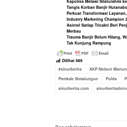
Kapolres Melawi Silaturahmi k
Tangis Korban Banjir Hutanab
Perkuat Transformasi Layanan,
Industry Marketing Champion 
Asintel Satlap Tricakti Beri Pe
Merbau
Trauma Banjir Belum Hilang, W
Tak Kunjung Rampung
Dilihat
989
#sinurberita
AKP Nelson Manur
Pemkab Simalungun
Polda
P
sinurberita.com
sinurberitadot
Pos sebelumnya