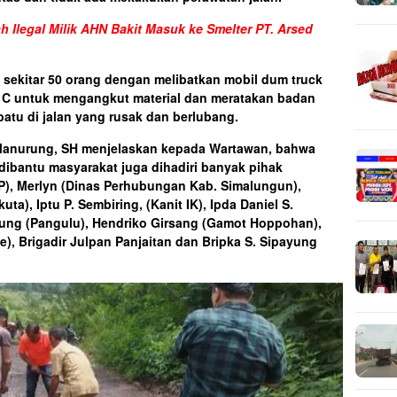
 Ilegal Milik AHN Bakit Masuk ke Smelter PT. Arsed
 sekitar 50 orang dengan melibatkan mobil dum truck
an C untuk mengangkut material dan meratakan badan
atu di jalan yang rusak dan berlubang.
Manurung, SH menjelaskan kepada Wartawan, bahwa
 dibantu masyarakat juga dihadiri banyak pihak
PP), Merlyn (Dinas Perhubungan Kab. Simalungun),
a), Iptu P. Sembiring, (Kanit IK), Ipda Daniel S.
ayung (Pangulu), Hendriko Girsang (Gamot Hoppohan),
, Brigadir Julpan Panjaitan dan Bripka S. Sipayung