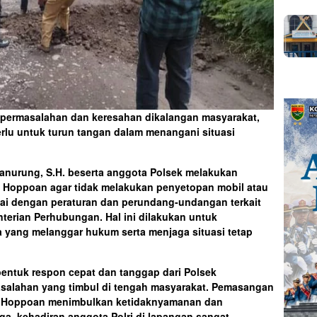
 permasalahan dan keresahan dikalangan masyarakat,
rlu untuk turun tangan dalam menangani situasi
anurung, S.H. beserta anggota Polsek melakukan
Hoppoan agar tidak melakukan penyetopan mobil atau
uai dengan peraturan dan perundang-undangan terkait
nterian Perhubungan. Hal ini dilakukan untuk
a yang melanggar hukum serta menjaga situasi tetap
bentuk respon cepat dan tanggap dari Polsek
salahan yang timbul di tengah masyarakat. Pemasangan
un Hoppoan menimbulkan ketidaknyamanan dan
a, kehadiran anggota Polri di lapangan sangat