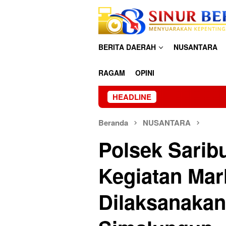
Loncat
ke
konten
BERITA DAERAH
NUSANTARA
RAGAM
OPINI
HEADLINE
Kapolres Melawi Silatura
Beranda
NUSANTARA
Polsek Sarib
Kegiatan Mar
Dilaksanaka