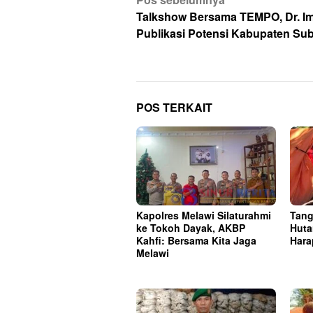
Navigasi
pos
Talkshow Bersama TEMPO, Dr. I
Publikasi Potensi Kabupaten Su
POS TERKAIT
Kapolres Melawi Silaturahmi
Tang
ke Tokoh Dayak, AKBP
Huta
Kahfi: Bersama Kita Jaga
Hara
Melawi