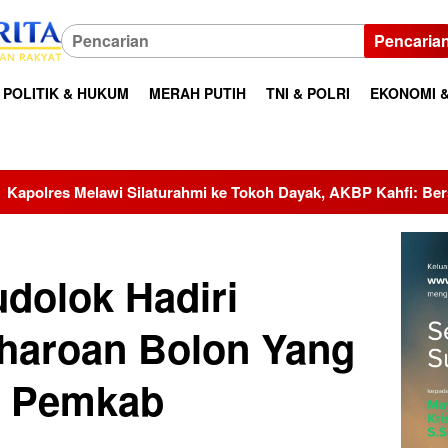
Pencaria
POLITIK & HUKUM
MERAH PUTIH
TNI & POLRI
EKONOMI &
hmi ke Tokoh Dayak, AKBP Kahfi: Bersama Kita Jaga Melawi
udolok Hadiri
haroan Bolon Yang
n Pemkab