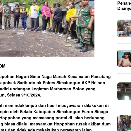
Penang
Disiny
COM
oppohan Nagori Sinar Naga Mariah Kecamatan Pamatang
Kapolsek Saribudolok Polres Simalungun AKP Nelson
adiri undangan kegiatan Marharoan Bolon yang
n, Selasa 9/10/2024.
ah menindaklanjuti dari hasil musyawarah dilakukan di
impin oleh Sekda Kabupaten Simalungun Esron Sinaga
Hoppohan yang memasang portal di jalan berlubang.
ng biasa dilalui masyarakat Hoppohan rusak akibat dum
tas dan tidak ada mekakukan perawatan jalan.