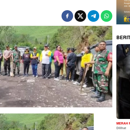
BERI
MERAH 
Dilihat