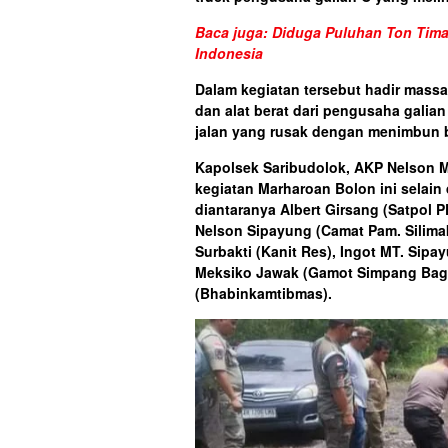
Baca juga: Diduga Puluhan Ton Timah
Indonesia
Dalam kegiatan tersebut hadir massa
dan alat berat dari pengusaha gali
jalan yang rusak dengan menimbun b
Kapolsek Saribudolok, AKP Nelson 
kegiatan Marharoan Bolon ini selain
diantaranya Albert Girsang (Satpol 
Nelson Sipayung (Camat Pam. Silimakut
Surbakti (Kanit Res), Ingot MT. Sip
Meksiko Jawak (Gamot Simpang Bage)
(Bhabinkamtibmas).