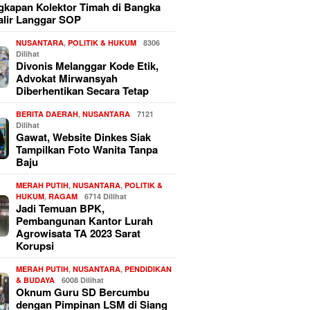
kapan Kolektor Timah di Bangka
alir Langgar SOP
NUSANTARA
,
POLITIK & HUKUM
8306
Dilihat
Divonis Melanggar Kode Etik,
Advokat Mirwansyah
Diberhentikan Secara Tetap
BERITA DAERAH
,
NUSANTARA
7121
Dilihat
Gawat, Website Dinkes Siak
Tampilkan Foto Wanita Tanpa
Baju
MERAH PUTIH
,
NUSANTARA
,
POLITIK &
HUKUM
,
RAGAM
6714 Dilihat
Jadi Temuan BPK,
Pembangunan Kantor Lurah
Agrowisata TA 2023 Sarat
Korupsi
MERAH PUTIH
,
NUSANTARA
,
PENDIDIKAN
& BUDAYA
6008 Dilihat
Oknum Guru SD Bercumbu
dengan Pimpinan LSM di Siang