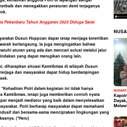
 terbaik dan menegakkan peraturan demi terjaganya
lok.
ota Pekanbaru Tahun Anggaran 2023 Diduga Sarat
NUSA
arakat Dusun Hoppoan dapat tetap menjaga ketertiban
arah berlangsung. Ia juga mengingatkan bahwa
tuhi aturan yang ada dan mencari solusi melalui jalur
indakan yang dapat merugikan orang lain.
i, diharapkan situasi Kamtibmas di wilayah Dusun
 terjaga dan masyarakat dapat hidup berdampingan
sek.
Kehadiran Polri dalam kegiatan ini tidak hanya
NUSANT
a Kamtibmas, tetapi juga memberikan contoh nyata
Kapolr
Dayak,
apat menjadi mediator yang baik dalam menyelesaikan
Melaw
syarakat. Polri berharap masyarakat dapat memahami
ondusif dan bersama-sama menciptakan lingkungan yang
gkasnya.
(*Heru)