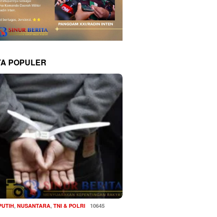
TA POPULER
PUTIH
,
NUSANTARA
,
TNI & POLRI
10645