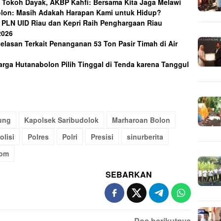
e Tokoh Dayak, AKBP Kahfi: Bersama Kita Jaga Melawi
olon: Masih Adakah Harapan Kami untuk Hidup?
 PLN UID Riau dan Kepri Raih Penghargaan Riau
2026
njelasan Terkait Penanganan 53 Ton Pasir Timah di Air
arga Hutanabolon Pilih Tinggal di Tenda karena Tanggul
ung
Kapolsek Saribudolok
Marharoan Bolon
olisi
Polres
Polri
Presisi
sinurberita
com
SEBARKAN
Pos berikutnya