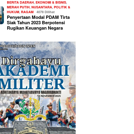
BERITA DAERAH
,
EKONOMI & BISNIS
,
MERAH PUTIH
,
NUSANTARA
,
POLITIK &
HUKUM
,
RAGAM
4078 Dilihat
Penyertaan Modal PDAM Tirta
Siak Tahun 2023 Berpotensi
Rugikan Keuangan Negara