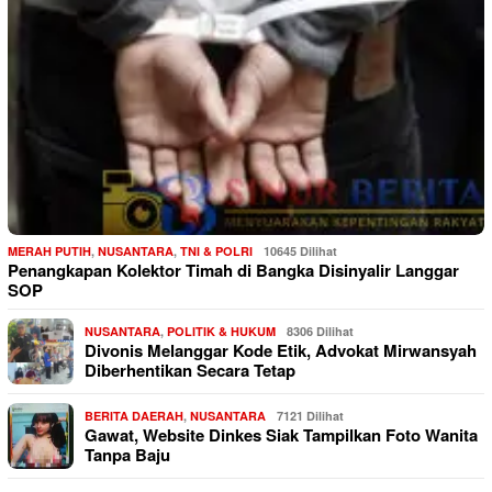
MERAH PUTIH
,
NUSANTARA
,
TNI & POLRI
10645 Dilihat
Penangkapan Kolektor Timah di Bangka Disinyalir Langgar
SOP
NUSANTARA
,
POLITIK & HUKUM
8306 Dilihat
Divonis Melanggar Kode Etik, Advokat Mirwansyah
Diberhentikan Secara Tetap
BERITA DAERAH
,
NUSANTARA
7121 Dilihat
Gawat, Website Dinkes Siak Tampilkan Foto Wanita
Tanpa Baju