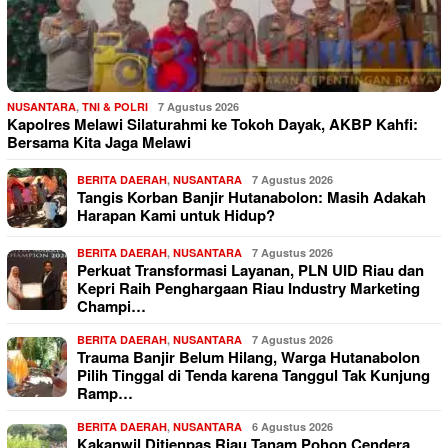
NUSANTARA
,
TNI & POLRI
7 Agustus 2026
Kapolres Melawi Silaturahmi ke Tokoh Dayak, AKBP Kahfi:
Bersama Kita Jaga Melawi
BERITA DAERAH
,
NUSANTARA
7 Agustus 2026
Tangis Korban Banjir Hutanabolon: Masih Adakah
Harapan Kami untuk Hidup?
BERITA DAERAH
,
NUSANTARA
7 Agustus 2026
Perkuat Transformasi Layanan, PLN UID Riau dan
Kepri Raih Penghargaan Riau Industry Marketing
Champi…
BERITA DAERAH
,
NUSANTARA
7 Agustus 2026
Trauma Banjir Belum Hilang, Warga Hutanabolon
Pilih Tinggal di Tenda karena Tanggul Tak Kunjung
Ramp…
BERITA DAERAH
,
NUSANTARA
6 Agustus 2026
Kakanwil Ditjenpas Riau Tanam Pohon Cendera