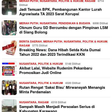
MERAH PUTIH
,
NUSANTARA
,
POLITIK & HUKUM
,
RAGAM
6714
Dilihat
Jadi Temuan BPK, Pembangunan Kantor Lurah
Agrowisata TA 2023 Sarat Korupsi
MERAH PUTIH
,
NUSANTARA
,
PENDIDIKAN & BUDAYA
6008 Dilihat
Oknum Guru SD Bercumbu dengan Pimpinan LSM
di Siang Bolong
BERITA DAERAH
,
MERAH PUTIH
,
NUSANTARA
,
POLITIK & HUKUM
,
RAGAM
5775 Dilihat
Breaking News: Dana Hibah Setda Kota Dumai
Tahun 2022 dan 2023 Terindikasi KKN
NUSANTARA
,
POLITIK & HUKUM
5148 Dilihat
Akibat Lalai, Website Rudenim Pekanbaru
Promosikan Judi Online
NUSANTARA
,
POLITIK & HUKUM
4320 Dilihat
Rutan Rengat ‘Saksi Bisu’ Mirwansyah Menangis
Minta Perdamaian
NUSANTARA
,
RAGAM
4318 Dilihat
Sampah Masih Menjadi Persoalan Serius di
Kabupaten Karawang