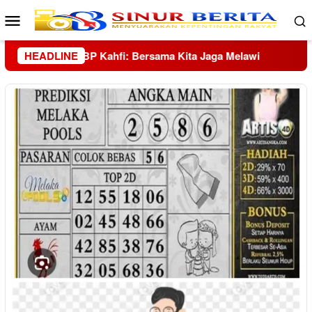
Loncat
Menu
ke
Mobile
konten
wi
HEADLINE
Tangis Korban Banjir Hutanabolon: Masih Adakah Ha