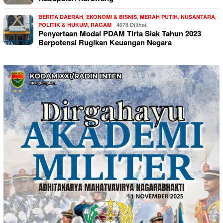
BERITA DAERAH
,
EKONOMI & BISNIS
,
MERAH PUTIH
,
NUSANTARA
,
POLITIK & HUKUM
,
RAGAM
4078 Dilihat
Penyertaan Modal PDAM Tirta Siak Tahun 2023
Berpotensi Rugikan Keuangan Negara