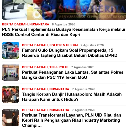
BERITA DAERAH
,
NUSANTARA
8 Agustus 2026
PLN Perkuat Implementasi Budaya Keselamatan Kerja melalui
HSSE Control Center di Riau dan Kepri
BERITA DAERAH
,
POLITIK & HUKUM
7 Agustus 2026
Famoni Gulo Bungkam Soal Propemperda, 15
Raperda Tapteng Disebut Belum Dibahas DPRD
BERITA DAERAH
,
TNI & POLRI
7 Agustus 2026
Perkuat Penanganan Laka Lantas, Satlantas Polres
Bangka dan PSC 119 Teken MoU
BERITA DAERAH
,
NUSANTARA
7 Agustus 2026
Tangis Korban Banjir Hutanabolon: Masih Adakah
Harapan Kami untuk Hidup?
BERITA DAERAH
,
NUSANTARA
7 Agustus 2026
Perkuat Transformasi Layanan, PLN UID Riau dan
Kepri Raih Penghargaan Riau Industry Marketing
Champi…