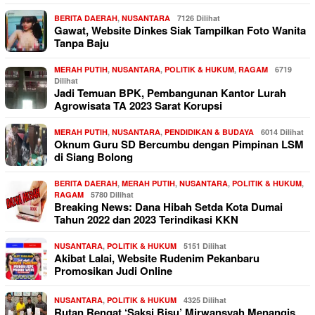
BERITA DAERAH
,
NUSANTARA
7126 Dilihat
Gawat, Website Dinkes Siak Tampilkan Foto Wanita
Tanpa Baju
MERAH PUTIH
,
NUSANTARA
,
POLITIK & HUKUM
,
RAGAM
6719
Dilihat
Jadi Temuan BPK, Pembangunan Kantor Lurah
Agrowisata TA 2023 Sarat Korupsi
MERAH PUTIH
,
NUSANTARA
,
PENDIDIKAN & BUDAYA
6014 Dilihat
Oknum Guru SD Bercumbu dengan Pimpinan LSM
di Siang Bolong
BERITA DAERAH
,
MERAH PUTIH
,
NUSANTARA
,
POLITIK & HUKUM
,
RAGAM
5780 Dilihat
Breaking News: Dana Hibah Setda Kota Dumai
Tahun 2022 dan 2023 Terindikasi KKN
NUSANTARA
,
POLITIK & HUKUM
5151 Dilihat
Akibat Lalai, Website Rudenim Pekanbaru
Promosikan Judi Online
NUSANTARA
,
POLITIK & HUKUM
4325 Dilihat
Rutan Rengat ‘Saksi Bisu’ Mirwansyah Menangis