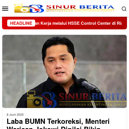
Loncat
Menu
ke
Mobile
konten
er di Riau dan Kepri
HEADLINE
Kolaborasi Lanud Sjamsudin Noor 
8 Juni 2025
Laba BUMN Terkoreksi, Menteri