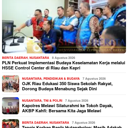
BERITA DAERAH
,
NUSANTARA
8 Agustus 2026
PLN Perkuat Implementasi Budaya Keselamatan Kerja melalui
HSSE Control Center di Riau dan Kepri
NUSANTARA
,
PENDIDIKAN & BUDAYA
7 Agustus 2026
OJK Riau Edukasi 350 Siswa Sekolah Rakyat,
Dorong Budaya Menabung Sejak Dini
NUSANTARA
,
TNI & POLRI
7 Agustus 2026
Kapolres Melawi Silaturahmi ke Tokoh Dayak,
AKBP Kahfi: Bersama Kita Jaga Melawi
BERITA DAERAH
,
NUSANTARA
7 Agustus 2026
Tangis Korban Banjir Hutanabolon: Masih Adakah