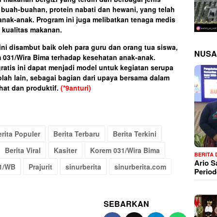
 buah-buahan, protein nabati dan hewani, yang telah
anak-anak. Program ini juga melibatkan tenaga medis
 kualitas makanan.
ini disambut baik oleh para guru dan orang tua siswa,
NUSA
 031/Wira Bima terhadap kesehatan anak-anak.
ratis ini dapat menjadi model untuk kegiatan serupa
lah lain, sebagai bagian dari upaya bersama dalam
at dan produktif.
(*9anturi)
rita Populer
Berita Terbaru
Berita Terkini
Berita Viral
Kasiter
Korem 031/Wira Bima
BERITA
Ario 
1/WB
Prajurit
sinurberita
sinurberita.com
Period
SEBARKAN