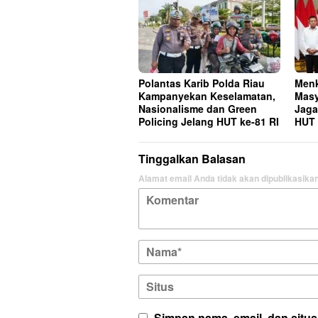
Polantas Karib Polda Riau
Menk
Kampanyekan Keselamatan,
Masy
Nasionalisme dan Green
Jaga
Policing Jelang HUT ke-81 RI
HUT 
Tinggalkan Balasan
Alamat email Anda tidak akan dipublikasikan
Simpan nama, email, dan situ