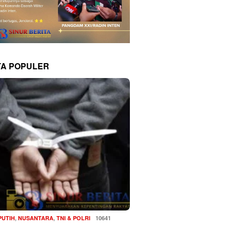
TA POPULER
PUTIH
,
NUSANTARA
,
TNI & POLRI
10641