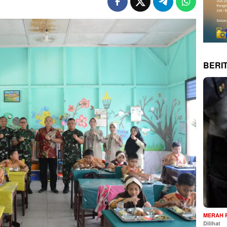
BERI
MERAH 
Dilihat