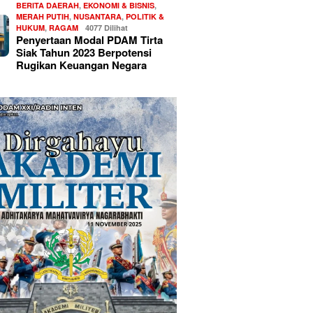
BERITA DAERAH
,
EKONOMI & BISNIS
,
MERAH PUTIH
,
NUSANTARA
,
POLITIK &
HUKUM
,
RAGAM
4077 Dilihat
Penyertaan Modal PDAM Tirta
Siak Tahun 2023 Berpotensi
Rugikan Keuangan Negara