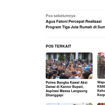
Navigasi
Pos sebelumnya
pos
Agus Fatoni Percepat Realisasi
Program Tiga Juta Rumah di Su
POS TERKAIT
Wapa
Polres Bangka Kawal Aksi
KSAD
Damai di Kantor Bupati,
Keho
Aspirasi Massa Langsung
Korp
Ditanggapi