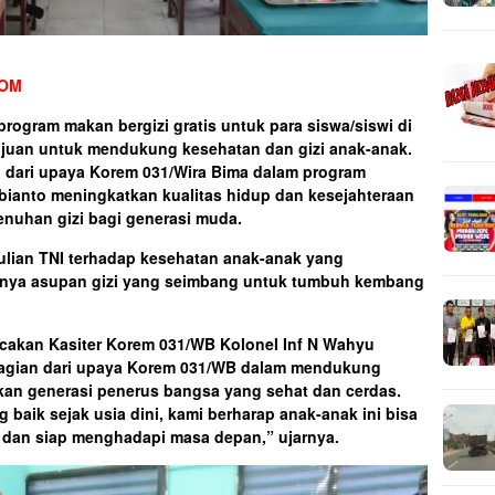
COM
ogram makan bergizi gratis untuk para siswa/siswi di
tujuan untuk mendukung kesehatan dan gizi anak-anak.
n dari upaya Korem 031/Wira Bima dalam program
ianto meningkatkan kualitas hidup dan kesejahteraan
enuhan gizi bagi generasi muda.
lian TNI terhadap kesehatan anak-anak yang
gnya asupan gizi yang seimbang untuk tumbuh kembang
akan Kasiter Korem 031/WB Kolonel Inf N Wahyu
bagian dari upaya Korem 031/WB dalam mendukung
an generasi penerus bangsa yang sehat dan cerdas.
baik sejak usia dini, kami berharap anak-anak ini bisa
 dan siap menghadapi masa depan,” ujarnya.