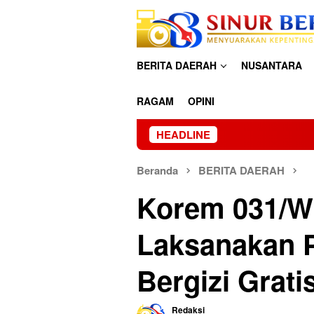
Loncat
ke
konten
BERITA DAERAH
NUSANTARA
RAGAM
OPINI
HEADLINE
P
Beranda
BERITA DAERAH
Korem 031/W
Laksanakan 
Bergizi Grati
Redaksi