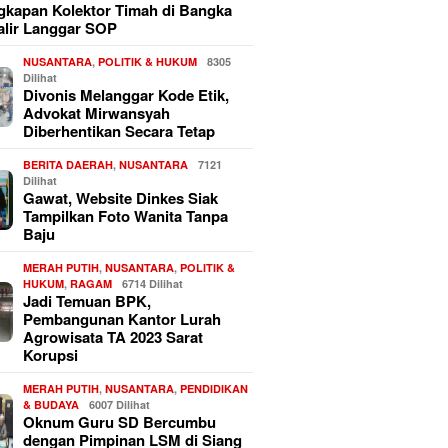
kapan Kolektor Timah di Bangka
alir Langgar SOP
NUSANTARA
,
POLITIK & HUKUM
8305
Dilihat
Divonis Melanggar Kode Etik,
Advokat Mirwansyah
Diberhentikan Secara Tetap
BERITA DAERAH
,
NUSANTARA
7121
Dilihat
Gawat, Website Dinkes Siak
Tampilkan Foto Wanita Tanpa
Baju
MERAH PUTIH
,
NUSANTARA
,
POLITIK &
HUKUM
,
RAGAM
6714 Dilihat
Jadi Temuan BPK,
Pembangunan Kantor Lurah
Agrowisata TA 2023 Sarat
Korupsi
MERAH PUTIH
,
NUSANTARA
,
PENDIDIKAN
& BUDAYA
6007 Dilihat
Oknum Guru SD Bercumbu
dengan Pimpinan LSM di Siang