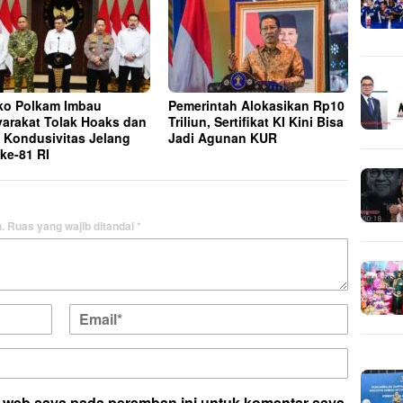
o Polkam Imbau
Pemerintah Alokasikan Rp10
arakat Tolak Hoaks dan
Triliun, Sertifikat KI Kini Bisa
 Kondusivitas Jelang
Jadi Agunan KUR
ke-81 RI
.
Ruas yang wajib ditandai
*
s web saya pada peramban ini untuk komentar saya