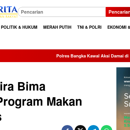
Pencaria
POLITIK & HUKUM
MERAH PUTIH
TNI & POLRI
EKONOMI &
olres Bangka Kawal Aksi Damai di Kantor Bupati, Aspirasi Mas
ira Bima
Program Makan
s