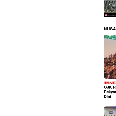
NUSA
NUSANT
OJK Ri
Rakya
Dini