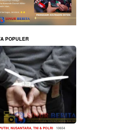
TA POPULER
PUTIH
,
NUSANTARA
,
TNI & POLRI
10654