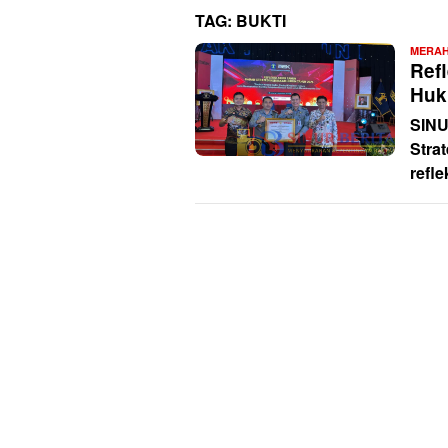
TAG:
BUKTI
MERAH
Ref
Huk
SIN
Stra
refle