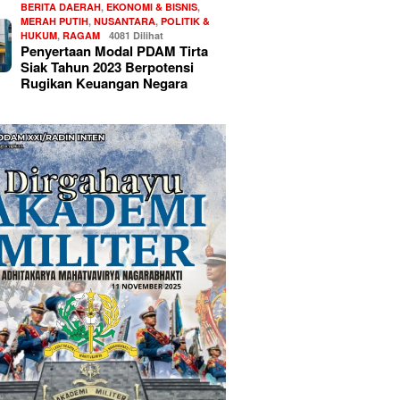
BERITA DAERAH
,
EKONOMI & BISNIS
,
MERAH PUTIH
,
NUSANTARA
,
POLITIK &
HUKUM
,
RAGAM
4081 Dilihat
Penyertaan Modal PDAM Tirta
Siak Tahun 2023 Berpotensi
Rugikan Keuangan Negara