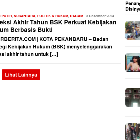
Penang
Disiny
 PUTIH
,
NUSANTARA
,
POLITIK & HUKUM
,
RAGAM
Redaksi
3 Desember 2024
leksi Akhir Tahun BSK Perkuat Kebijakan
um Berbasis Bukti
URBERITA.COM | KOTA PEKANBARU – Badan
tegi Kebijakan Hukum (BSK) menyelenggarakan
ksi akhir tahun untuk […]
Lihat Lainnya