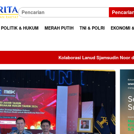
Pencaria
POLITIK & HUKUM
MERAH PUTIH
TNI & POLRI
EKONOMI &
Kolaborasi Lanud Sjamsudin Noor dan BRI, TK Angkasa 2 