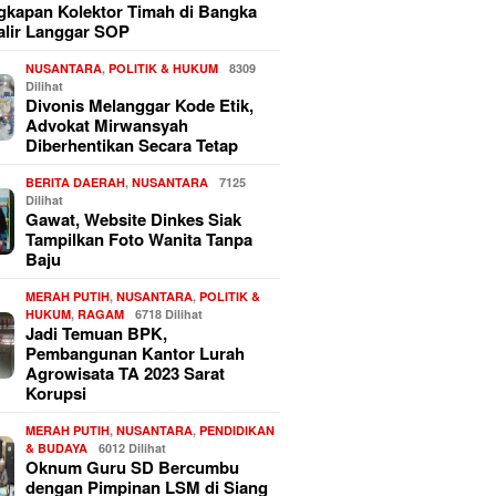
kapan Kolektor Timah di Bangka
alir Langgar SOP
NUSANTARA
,
POLITIK & HUKUM
8309
Dilihat
Divonis Melanggar Kode Etik,
Advokat Mirwansyah
Diberhentikan Secara Tetap
BERITA DAERAH
,
NUSANTARA
7125
Dilihat
Gawat, Website Dinkes Siak
Tampilkan Foto Wanita Tanpa
Baju
MERAH PUTIH
,
NUSANTARA
,
POLITIK &
HUKUM
,
RAGAM
6718 Dilihat
Jadi Temuan BPK,
Pembangunan Kantor Lurah
Agrowisata TA 2023 Sarat
Korupsi
MERAH PUTIH
,
NUSANTARA
,
PENDIDIKAN
& BUDAYA
6012 Dilihat
Oknum Guru SD Bercumbu
dengan Pimpinan LSM di Siang