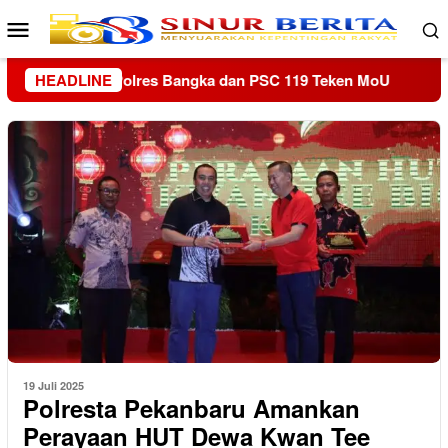
Loncat
Menu
ke
Mobile
konten
oU
HEADLINE
KPU Riau Luncurkan Sekolah Pemilu Hijau, Perkuat 
19 Juli 2025
Polresta Pekanbaru Amankan
Perayaan HUT Dewa Kwan Tee