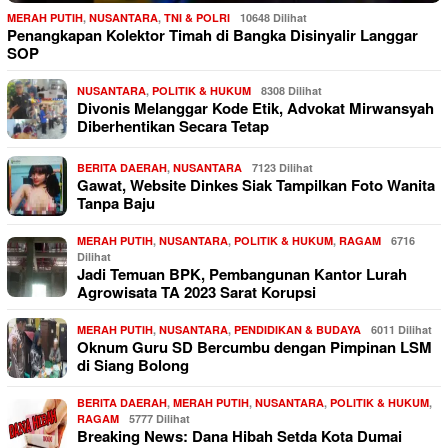
MERAH PUTIH
,
NUSANTARA
,
TNI & POLRI
10648 Dilihat
Penangkapan Kolektor Timah di Bangka Disinyalir Langgar
SOP
NUSANTARA
,
POLITIK & HUKUM
8308 Dilihat
Divonis Melanggar Kode Etik, Advokat Mirwansyah
Diberhentikan Secara Tetap
BERITA DAERAH
,
NUSANTARA
7123 Dilihat
Gawat, Website Dinkes Siak Tampilkan Foto Wanita
Tanpa Baju
MERAH PUTIH
,
NUSANTARA
,
POLITIK & HUKUM
,
RAGAM
6716
Dilihat
Jadi Temuan BPK, Pembangunan Kantor Lurah
Agrowisata TA 2023 Sarat Korupsi
MERAH PUTIH
,
NUSANTARA
,
PENDIDIKAN & BUDAYA
6011 Dilihat
Oknum Guru SD Bercumbu dengan Pimpinan LSM
di Siang Bolong
BERITA DAERAH
,
MERAH PUTIH
,
NUSANTARA
,
POLITIK & HUKUM
,
RAGAM
5777 Dilihat
Breaking News: Dana Hibah Setda Kota Dumai