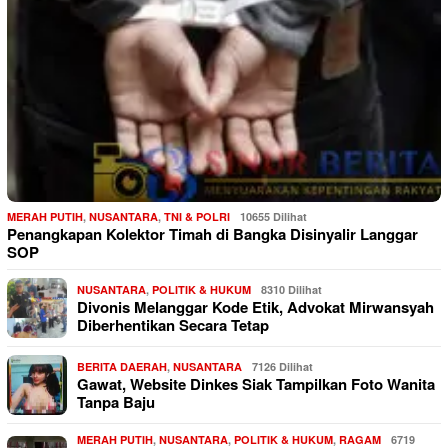
MERAH PUTIH
,
NUSANTARA
,
TNI & POLRI
10655 Dilihat
Penangkapan Kolektor Timah di Bangka Disinyalir Langgar
SOP
NUSANTARA
,
POLITIK & HUKUM
8310 Dilihat
Divonis Melanggar Kode Etik, Advokat Mirwansyah
Diberhentikan Secara Tetap
BERITA DAERAH
,
NUSANTARA
7126 Dilihat
Gawat, Website Dinkes Siak Tampilkan Foto Wanita
Tanpa Baju
MERAH PUTIH
,
NUSANTARA
,
POLITIK & HUKUM
,
RAGAM
6719