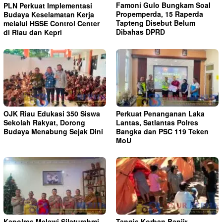
Famoni Gulo Bungkam Soal
PLN Perkuat Implementasi
Propemperda, 15 Raperda
Budaya Keselamatan Kerja
Tapteng Disebut Belum
melalui HSSE Control Center
Dibahas DPRD
di Riau dan Kepri
OJK Riau Edukasi 350 Siswa
Perkuat Penanganan Laka
Sekolah Rakyat, Dorong
Lantas, Satlantas Polres
Budaya Menabung Sejak Dini
Bangka dan PSC 119 Teken
MoU
Kapolres Melawi Silaturahmi
Tangis Korban Banjir