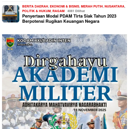
BERITA DAERAH
,
EKONOMI & BISNIS
,
MERAH PUTIH
,
NUSANTARA
,
POLITIK & HUKUM
,
RAGAM
4081 Dilihat
Penyertaan Modal PDAM Tirta Siak Tahun 2023
Berpotensi Rugikan Keuangan Negara