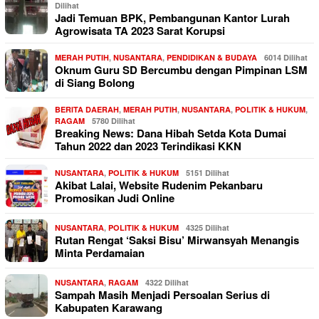
Dilihat
Jadi Temuan BPK, Pembangunan Kantor Lurah
Agrowisata TA 2023 Sarat Korupsi
MERAH PUTIH
,
NUSANTARA
,
PENDIDIKAN & BUDAYA
6014 Dilihat
Oknum Guru SD Bercumbu dengan Pimpinan LSM
di Siang Bolong
BERITA DAERAH
,
MERAH PUTIH
,
NUSANTARA
,
POLITIK & HUKUM
,
RAGAM
5780 Dilihat
Breaking News: Dana Hibah Setda Kota Dumai
Tahun 2022 dan 2023 Terindikasi KKN
NUSANTARA
,
POLITIK & HUKUM
5151 Dilihat
Akibat Lalai, Website Rudenim Pekanbaru
Promosikan Judi Online
NUSANTARA
,
POLITIK & HUKUM
4325 Dilihat
Rutan Rengat ‘Saksi Bisu’ Mirwansyah Menangis
Minta Perdamaian
NUSANTARA
,
RAGAM
4322 Dilihat
Sampah Masih Menjadi Persoalan Serius di
Kabupaten Karawang