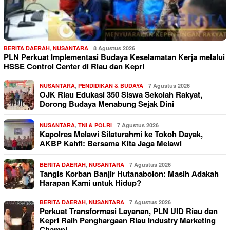
BERITA DAERAH
,
NUSANTARA
8 Agustus 2026
PLN Perkuat Implementasi Budaya Keselamatan Kerja melalui
HSSE Control Center di Riau dan Kepri
NUSANTARA
,
PENDIDIKAN & BUDAYA
7 Agustus 2026
OJK Riau Edukasi 350 Siswa Sekolah Rakyat,
Dorong Budaya Menabung Sejak Dini
NUSANTARA
,
TNI & POLRI
7 Agustus 2026
Kapolres Melawi Silaturahmi ke Tokoh Dayak,
AKBP Kahfi: Bersama Kita Jaga Melawi
BERITA DAERAH
,
NUSANTARA
7 Agustus 2026
Tangis Korban Banjir Hutanabolon: Masih Adakah
Harapan Kami untuk Hidup?
BERITA DAERAH
,
NUSANTARA
7 Agustus 2026
Perkuat Transformasi Layanan, PLN UID Riau dan
Kepri Raih Penghargaan Riau Industry Marketing
Champi…