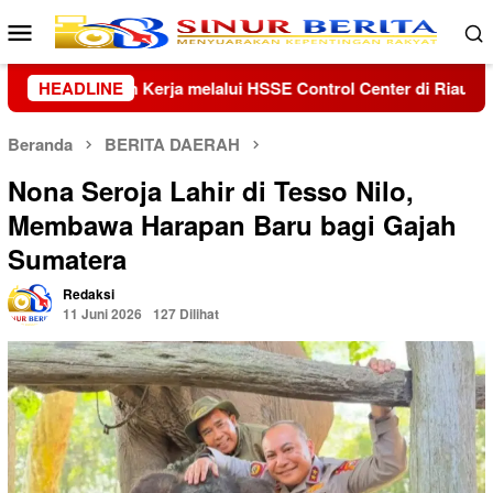
Loncat
Menu
ke
Mobile
konten
ol Center di Riau dan Kepri
HEADLINE
Kolaborasi Lanud Sjamsudi
Beranda
BERITA DAERAH
Nona Seroja Lahir di Tesso Nilo,
Membawa Harapan Baru bagi Gajah
Sumatera
Redaksi
11 Juni 2026
127 Dilihat