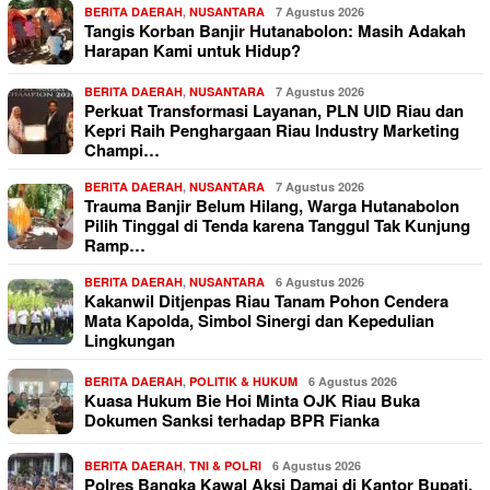
BERITA DAERAH
,
NUSANTARA
7 Agustus 2026
Tangis Korban Banjir Hutanabolon: Masih Adakah
Harapan Kami untuk Hidup?
BERITA DAERAH
,
NUSANTARA
7 Agustus 2026
Perkuat Transformasi Layanan, PLN UID Riau dan
Kepri Raih Penghargaan Riau Industry Marketing
Champi…
BERITA DAERAH
,
NUSANTARA
7 Agustus 2026
Trauma Banjir Belum Hilang, Warga Hutanabolon
Pilih Tinggal di Tenda karena Tanggul Tak Kunjung
Ramp…
BERITA DAERAH
,
NUSANTARA
6 Agustus 2026
Kakanwil Ditjenpas Riau Tanam Pohon Cendera
Mata Kapolda, Simbol Sinergi dan Kepedulian
Lingkungan
BERITA DAERAH
,
POLITIK & HUKUM
6 Agustus 2026
Kuasa Hukum Bie Hoi Minta OJK Riau Buka
Dokumen Sanksi terhadap BPR Fianka
BERITA DAERAH
,
TNI & POLRI
6 Agustus 2026
Polres Bangka Kawal Aksi Damai di Kantor Bupati,