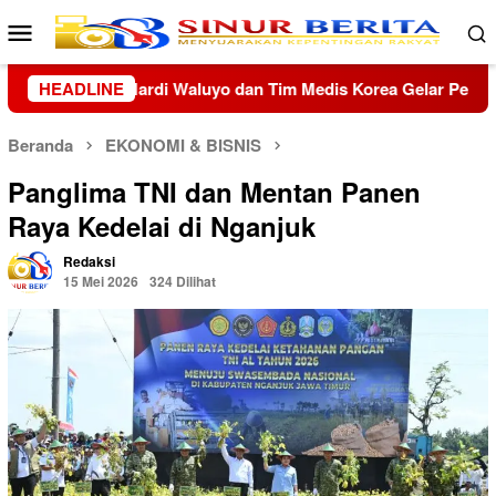
Loncat
Menu
ke
Mobile
konten
Korea Gelar Pengobatan Gratis
HEADLINE
19 Kafilah Pontianak Me
Beranda
EKONOMI & BISNIS
Panglima TNI dan Mentan Panen
Raya Kedelai di Nganjuk
Redaksi
15 Mei 2026
324 Dilihat