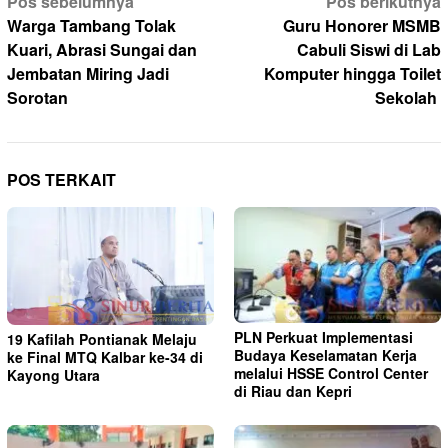
Navigasi
Pos sebelumnya
Pos berikutnya
pos
Warga Tambang Tolak
Guru Honorer MSMB
Kuari, Abrasi Sungai dan
Cabuli Siswi di Lab
Jembatan Miring Jadi
Komputer hingga Toilet
Sorotan
Sekolah
POS TERKAIT
PLN Perkuat Implementasi
19 Kafilah Pontianak Melaju
Budaya Keselamatan Kerja
ke Final MTQ Kalbar ke-34 di
melalui HSSE Control Center
Kayong Utara
di Riau dan Kepri