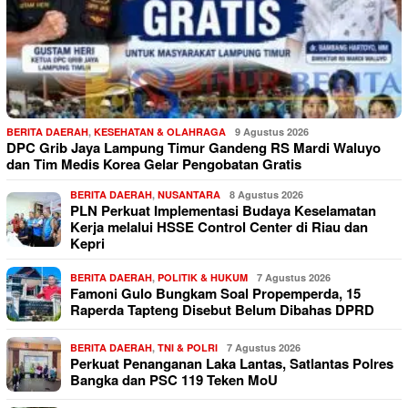
BERITA DAERAH
,
KESEHATAN & OLAHRAGA
9 Agustus 2026
DPC Grib Jaya Lampung Timur Gandeng RS Mardi Waluyo
dan Tim Medis Korea Gelar Pengobatan Gratis
BERITA DAERAH
,
NUSANTARA
8 Agustus 2026
PLN Perkuat Implementasi Budaya Keselamatan
Kerja melalui HSSE Control Center di Riau dan
Kepri
BERITA DAERAH
,
POLITIK & HUKUM
7 Agustus 2026
Famoni Gulo Bungkam Soal Propemperda, 15
Raperda Tapteng Disebut Belum Dibahas DPRD
BERITA DAERAH
,
TNI & POLRI
7 Agustus 2026
Perkuat Penanganan Laka Lantas, Satlantas Polres
Bangka dan PSC 119 Teken MoU