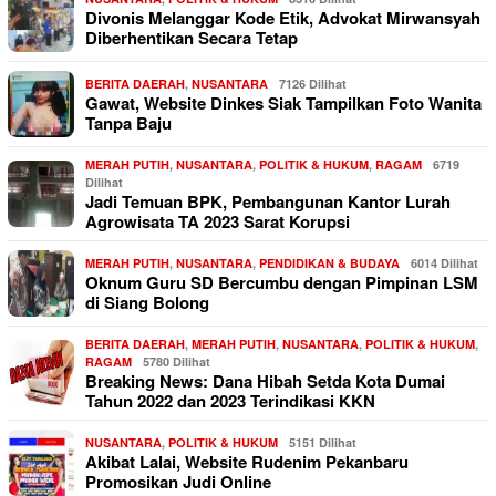
Divonis Melanggar Kode Etik, Advokat Mirwansyah
Diberhentikan Secara Tetap
BERITA DAERAH
,
NUSANTARA
7126 Dilihat
Gawat, Website Dinkes Siak Tampilkan Foto Wanita
Tanpa Baju
MERAH PUTIH
,
NUSANTARA
,
POLITIK & HUKUM
,
RAGAM
6719
Dilihat
Jadi Temuan BPK, Pembangunan Kantor Lurah
Agrowisata TA 2023 Sarat Korupsi
MERAH PUTIH
,
NUSANTARA
,
PENDIDIKAN & BUDAYA
6014 Dilihat
Oknum Guru SD Bercumbu dengan Pimpinan LSM
di Siang Bolong
BERITA DAERAH
,
MERAH PUTIH
,
NUSANTARA
,
POLITIK & HUKUM
,
RAGAM
5780 Dilihat
Breaking News: Dana Hibah Setda Kota Dumai
Tahun 2022 dan 2023 Terindikasi KKN
NUSANTARA
,
POLITIK & HUKUM
5151 Dilihat
Akibat Lalai, Website Rudenim Pekanbaru
Promosikan Judi Online