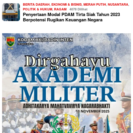
BERITA DAERAH
,
EKONOMI & BISNIS
,
MERAH PUTIH
,
NUSANTARA
,
POLITIK & HUKUM
,
RAGAM
4078 Dilihat
Penyertaan Modal PDAM Tirta Siak Tahun 2023
Berpotensi Rugikan Keuangan Negara