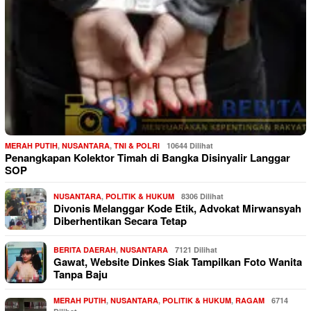
MERAH PUTIH
,
NUSANTARA
,
TNI & POLRI
10644 Dilihat
Penangkapan Kolektor Timah di Bangka Disinyalir Langgar
SOP
NUSANTARA
,
POLITIK & HUKUM
8306 Dilihat
Divonis Melanggar Kode Etik, Advokat Mirwansyah
Diberhentikan Secara Tetap
BERITA DAERAH
,
NUSANTARA
7121 Dilihat
Gawat, Website Dinkes Siak Tampilkan Foto Wanita
Tanpa Baju
MERAH PUTIH
,
NUSANTARA
,
POLITIK & HUKUM
,
RAGAM
6714