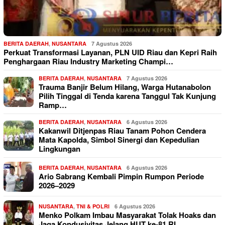
BERITA DAERAH
,
NUSANTARA
7 Agustus 2026
Perkuat Transformasi Layanan, PLN UID Riau dan Kepri Raih
Penghargaan Riau Industry Marketing Champi…
BERITA DAERAH
,
NUSANTARA
7 Agustus 2026
Trauma Banjir Belum Hilang, Warga Hutanabolon
Pilih Tinggal di Tenda karena Tanggul Tak Kunjung
Ramp…
BERITA DAERAH
,
NUSANTARA
6 Agustus 2026
Kakanwil Ditjenpas Riau Tanam Pohon Cendera
Mata Kapolda, Simbol Sinergi dan Kepedulian
Lingkungan
BERITA DAERAH
,
NUSANTARA
6 Agustus 2026
Ario Sabrang Kembali Pimpin Rumpon Periode
2026–2029
NUSANTARA
,
TNI & POLRI
6 Agustus 2026
Menko Polkam Imbau Masyarakat Tolak Hoaks dan
Jaga Kondusivitas Jelang HUT ke-81 RI