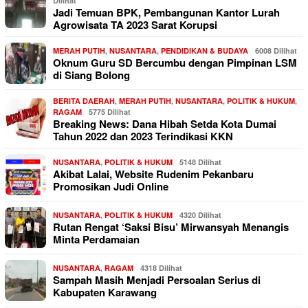
Dilihat
Jadi Temuan BPK, Pembangunan Kantor Lurah
Agrowisata TA 2023 Sarat Korupsi
MERAH PUTIH
,
NUSANTARA
,
PENDIDIKAN & BUDAYA
6008 Dilihat
Oknum Guru SD Bercumbu dengan Pimpinan LSM
di Siang Bolong
BERITA DAERAH
,
MERAH PUTIH
,
NUSANTARA
,
POLITIK & HUKUM
,
RAGAM
5775 Dilihat
Breaking News: Dana Hibah Setda Kota Dumai
Tahun 2022 dan 2023 Terindikasi KKN
NUSANTARA
,
POLITIK & HUKUM
5148 Dilihat
Akibat Lalai, Website Rudenim Pekanbaru
Promosikan Judi Online
NUSANTARA
,
POLITIK & HUKUM
4320 Dilihat
Rutan Rengat ‘Saksi Bisu’ Mirwansyah Menangis
Minta Perdamaian
NUSANTARA
,
RAGAM
4318 Dilihat
Sampah Masih Menjadi Persoalan Serius di
Kabupaten Karawang