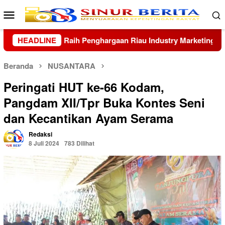
Loncat
Menu
ke
Mobile
konten
 Marketing Champion 2026
HEADLINE
Asintel Satlap Tricakti Beri P
Beranda
NUSANTARA
Peringati HUT ke-66 Kodam,
Pangdam XII/Tpr Buka Kontes Seni
dan Kecantikan Ayam Serama
Redaksi
8 Juli 2024
783 Dilihat