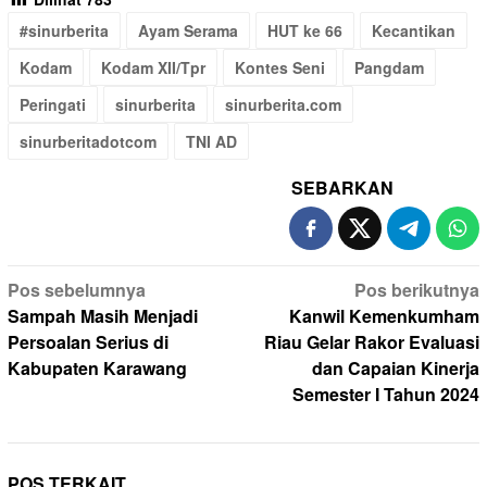
#sinurberita
Ayam Serama
HUT ke 66
Kecantikan
Kodam
Kodam XII/Tpr
Kontes Seni
Pangdam
Peringati
sinurberita
sinurberita.com
sinurberitadotcom
TNI AD
SEBARKAN
Navigasi
Pos sebelumnya
Pos berikutnya
pos
Sampah Masih Menjadi
Kanwil Kemenkumham
Persoalan Serius di
Riau Gelar Rakor Evaluasi
Kabupaten Karawang
dan Capaian Kinerja
Semester I Tahun 2024
POS TERKAIT