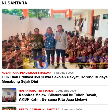
NUSANTARA
NUSANTARA
,
PENDIDIKAN & BUDAYA
7 Agustus 2026
OJK Riau Edukasi 350 Siswa Sekolah Rakyat, Dorong Budaya
Menabung Sejak Dini
NUSANTARA
,
TNI & POLRI
7 Agustus 2026
Kapolres Melawi Silaturahmi ke Tokoh Dayak,
AKBP Kahfi: Bersama Kita Jaga Melawi
BERITA DAERAH
,
NUSANTARA
7 Agustus 2026