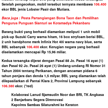
Setelah pengecekan, mobil tersebut ternyata membawa
106.400
ekor BBL jenis Lobster Pasir dan Mutiara.
Baca juga :
Pesta Partangiangan Bona Taon dan Pemilihan
Pengurus Punguan Sianturi se Kotamadya Pekanbaru
Barang bukti yang berhasil diamankan meliputi 1 unit mobil
pick-up Suzuki Carry warna hitam, 16 box stryfoam berisi BBL,
2 unit handphone merk Infinix Hot 40i warna navy blue, serta
BBL sebanyak
106.400
ekor. Kerugian negara yang berhasil
diselamatkan mencapai Rp 15,96 miliar.
Kedua tersangka dijerat dengan Pasal 88 Jo. Pasal 16 ayat (1)
dan Pasal 92 Jo. Pasal 26 ayat (1) Undang-undang RI Nomor 31
Tahun 2004 tentang Perikanan, dengan ancaman pidana 6
tahun penjara dan denda 1,5 milyar. BBL yang diamankan telah
dilepasliarkan di Pantai Klara 2, Provinsi Lampung sebanyak
106.380
ekor.
(*red)
Kolaborasi Lanud Sjamsudin Noor dan BRI, TK Angkasa
2 Banjarbaru Segera Direnovasi
Kapolres Sambas Silaturahmi ke Keraton