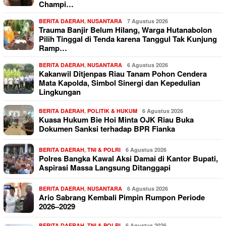
Champi…
BERITA DAERAH
,
NUSANTARA
7 Agustus 2026
Trauma Banjir Belum Hilang, Warga Hutanabolon
Pilih Tinggal di Tenda karena Tanggul Tak Kunjung
Ramp…
BERITA DAERAH
,
NUSANTARA
6 Agustus 2026
Kakanwil Ditjenpas Riau Tanam Pohon Cendera
Mata Kapolda, Simbol Sinergi dan Kepedulian
Lingkungan
BERITA DAERAH
,
POLITIK & HUKUM
6 Agustus 2026
Kuasa Hukum Bie Hoi Minta OJK Riau Buka
Dokumen Sanksi terhadap BPR Fianka
BERITA DAERAH
,
TNI & POLRI
6 Agustus 2026
Polres Bangka Kawal Aksi Damai di Kantor Bupati,
Aspirasi Massa Langsung Ditanggapi
BERITA DAERAH
,
NUSANTARA
6 Agustus 2026
Ario Sabrang Kembali Pimpin Rumpon Periode
2026–2029
BERITA DAERAH
,
TNI & POLRI
6 Agustus 2026