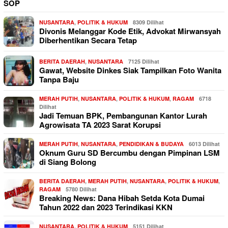
SOP
NUSANTARA
,
POLITIK & HUKUM
8309 Dilihat
Divonis Melanggar Kode Etik, Advokat Mirwansyah
Diberhentikan Secara Tetap
BERITA DAERAH
,
NUSANTARA
7125 Dilihat
Gawat, Website Dinkes Siak Tampilkan Foto Wanita
Tanpa Baju
MERAH PUTIH
,
NUSANTARA
,
POLITIK & HUKUM
,
RAGAM
6718
Dilihat
Jadi Temuan BPK, Pembangunan Kantor Lurah
Agrowisata TA 2023 Sarat Korupsi
MERAH PUTIH
,
NUSANTARA
,
PENDIDIKAN & BUDAYA
6013 Dilihat
Oknum Guru SD Bercumbu dengan Pimpinan LSM
di Siang Bolong
BERITA DAERAH
,
MERAH PUTIH
,
NUSANTARA
,
POLITIK & HUKUM
,
RAGAM
5780 Dilihat
Breaking News: Dana Hibah Setda Kota Dumai
Tahun 2022 dan 2023 Terindikasi KKN
NUSANTARA
,
POLITIK & HUKUM
5151 Dilihat