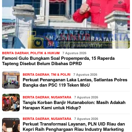
BERITA DAERAH
,
POLITIK & HUKUM
7 Agustus 2026
Famoni Gulo Bungkam Soal Propemperda, 15 Raperda
Tapteng Disebut Belum Dibahas DPRD
BERITA DAERAH
,
TNI & POLRI
7 Agustus 2026
Perkuat Penanganan Laka Lantas, Satlantas Polres
Bangka dan PSC 119 Teken MoU
BERITA DAERAH
,
NUSANTARA
7 Agustus 2026
Tangis Korban Banjir Hutanabolon: Masih Adakah
Harapan Kami untuk Hidup?
BERITA DAERAH
,
NUSANTARA
7 Agustus 2026
Perkuat Transformasi Layanan, PLN UID Riau dan
Kepri Raih Penghargaan Riau Industry Marketing