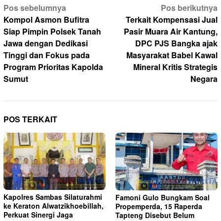
Navigasi
Pos sebelumnya
Pos berikutnya
pos
Kompol Asmon Bufitra
Terkait Kompensasi Jual
Siap Pimpin Polsek Tanah
Pasir Muara Air Kantung,
Jawa dengan Dedikasi
DPC PJS Bangka ajak
Tinggi dan Fokus pada
Masyarakat Babel Kawal
Program Prioritas Kapolda
Mineral Kritis Strategis
Sumut
Negara
POS TERKAIT
Kapolres Sambas Silaturahmi
Famoni Gulo Bungkam Soal
ke Keraton Alwatzikhoebillah,
Propemperda, 15 Raperda
Perkuat Sinergi Jaga
Tapteng Disebut Belum