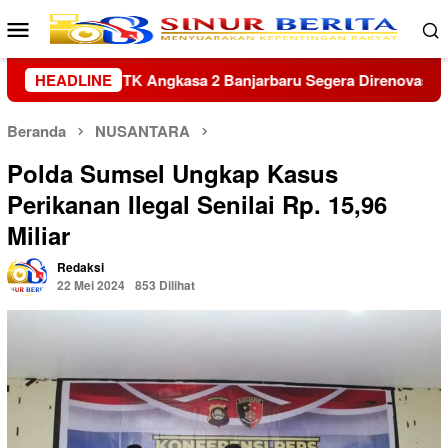
Loncat
Menu
ke
Mobile
konten
era Direnovasi
HEADLINE
Kapolres Sambas Silaturahmi ke Keraton 
Beranda
NUSANTARA
Polda Sumsel Ungkap Kasus
Perikanan Ilegal Senilai Rp. 15,96
Miliar
Redaksi
22 Mei 2024
853 Dilihat