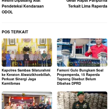
Resmi Dipasang Alat
Gelar Rapat Paripurna
Pendeteksi Kendaraan
Terkait Lima Raperda
ODOL
POS TERKAIT
Kapolres Sambas Silaturahmi
Famoni Gulo Bungkam Soal
ke Keraton Alwatzikhoebillah,
Propemperda, 15 Raperda
Perkuat Sinergi Jaga
Tapteng Disebut Belum
Kamtibmas
Dibahas DPRD