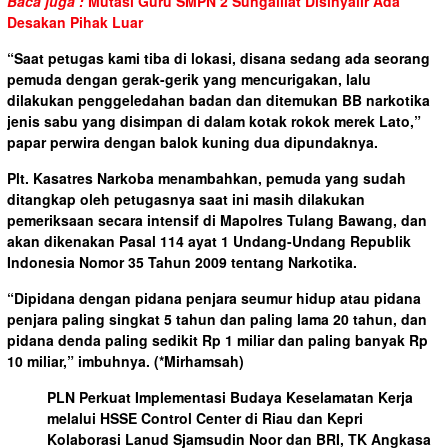
Baca juga :
Mutasi Guru SMPN 2 Sungailiat Disinyalir Ada
Desakan Pihak Luar
“Saat petugas kami tiba di lokasi, disana sedang ada seorang
pemuda dengan gerak-gerik yang mencurigakan, lalu
dilakukan penggeledahan badan dan ditemukan BB narkotika
jenis sabu yang disimpan di dalam kotak rokok merek Lato,”
papar perwira dengan balok kuning dua dipundaknya.
Plt. Kasatres Narkoba menambahkan, pemuda yang sudah
ditangkap oleh petugasnya saat ini masih dilakukan
pemeriksaan secara intensif di Mapolres Tulang Bawang, dan
akan dikenakan Pasal 114 ayat 1 Undang-Undang Republik
Indonesia Nomor 35 Tahun 2009 tentang Narkotika.
“Dipidana dengan pidana penjara seumur hidup atau pidana
penjara paling singkat 5 tahun dan paling lama 20 tahun, dan
pidana denda paling sedikit Rp 1 miliar dan paling banyak Rp
10 miliar,” imbuhnya.
(*Mirhamsah)
PLN Perkuat Implementasi Budaya Keselamatan Kerja
melalui HSSE Control Center di Riau dan Kepri
Kolaborasi Lanud Sjamsudin Noor dan BRI, TK Angkasa