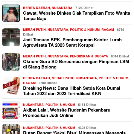
BERITA DAERAH
,
NUSANTARA
7126 Dilihat
Gawat, Website Dinkes Siak Tampilkan Foto Wanita
Tanpa Baju
MERAH PUTIH
,
NUSANTARA
,
POLITIK & HUKUM
,
RAGAM
6719
Dilihat
Jadi Temuan BPK, Pembangunan Kantor Lurah
Agrowisata TA 2023 Sarat Korupsi
MERAH PUTIH
,
NUSANTARA
,
PENDIDIKAN & BUDAYA
6014 Dilihat
Oknum Guru SD Bercumbu dengan Pimpinan LSM
di Siang Bolong
BERITA DAERAH
,
MERAH PUTIH
,
NUSANTARA
,
POLITIK & HUKUM
,
RAGAM
5780 Dilihat
Breaking News: Dana Hibah Setda Kota Dumai
Tahun 2022 dan 2023 Terindikasi KKN
NUSANTARA
,
POLITIK & HUKUM
5151 Dilihat
Akibat Lalai, Website Rudenim Pekanbaru
Promosikan Judi Online
NUSANTARA
,
POLITIK & HUKUM
4325 Dilihat
Rutan Rengat ‘Saksi Bisu’ Mirwansyah Menangis