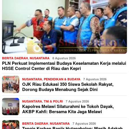
BERITA DAERAH
,
NUSANTARA
8 Agustus 2026
PLN Perkuat Implementasi Budaya Keselamatan Kerja melalui
HSSE Control Center di Riau dan Kepri
NUSANTARA
,
PENDIDIKAN & BUDAYA
7 Agustus 2026
OJK Riau Edukasi 350 Siswa Sekolah Rakyat,
Dorong Budaya Menabung Sejak Dini
NUSANTARA
,
TNI & POLRI
7 Agustus 2026
Kapolres Melawi Silaturahmi ke Tokoh Dayak,
AKBP Kahfi: Bersama Kita Jaga Melawi
BERITA DAERAH
,
NUSANTARA
7 Agustus 2026
Tangis Korban Banjir Hutanabolon: Masih Adakah