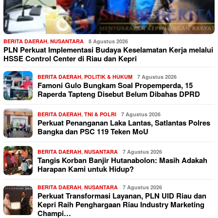
BERITA DAERAH
,
NUSANTARA
8 Agustus 2026
PLN Perkuat Implementasi Budaya Keselamatan Kerja melalui
HSSE Control Center di Riau dan Kepri
BERITA DAERAH
,
POLITIK & HUKUM
7 Agustus 2026
Famoni Gulo Bungkam Soal Propemperda, 15
Raperda Tapteng Disebut Belum Dibahas DPRD
BERITA DAERAH
,
TNI & POLRI
7 Agustus 2026
Perkuat Penanganan Laka Lantas, Satlantas Polres
Bangka dan PSC 119 Teken MoU
BERITA DAERAH
,
NUSANTARA
7 Agustus 2026
Tangis Korban Banjir Hutanabolon: Masih Adakah
Harapan Kami untuk Hidup?
BERITA DAERAH
,
NUSANTARA
7 Agustus 2026
Perkuat Transformasi Layanan, PLN UID Riau dan
Kepri Raih Penghargaan Riau Industry Marketing
Champi…