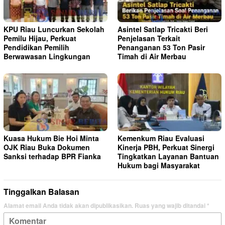
KPU Riau Luncurkan Sekolah
Asintel Satlap Tricakti Beri
Pemilu Hijau, Perkuat
Penjelasan Terkait
Pendidikan Pemilih
Penanganan 53 Ton Pasir
Berwawasan Lingkungan
Timah di Air Merbau
Kuasa Hukum Bie Hoi Minta
Kemenkum Riau Evaluasi
OJK Riau Buka Dokumen
Kinerja PBH, Perkuat Sinergi
Sanksi terhadap BPR Fianka
Tingkatkan Layanan Bantuan
Hukum bagi Masyarakat
Tinggalkan Balasan
Alamat email Anda tidak akan dipublikasikan.
Ruas yang wajib ditandai
*