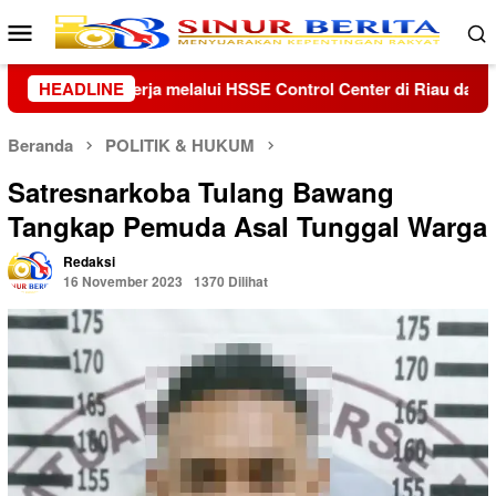
Loncat
Menu
ke
Mobile
konten
r di Riau dan Kepri
HEADLINE
Kolaborasi Lanud Sjamsudin Noor 
Beranda
POLITIK & HUKUM
Satresnarkoba Tulang Bawang
Tangkap Pemuda Asal Tunggal Warga
Redaksi
16 November 2023
1370 Dilihat