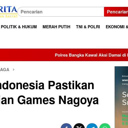
Pencaria
POLITIK & HUKUM
MERAH PUTIH
TNI & POLRI
EKONOMI &
Polres Bangka Kawal Aksi Damai di Kantor Bupati, Aspiras
RAGA
donesia Pastikan
sian Games Nagoya