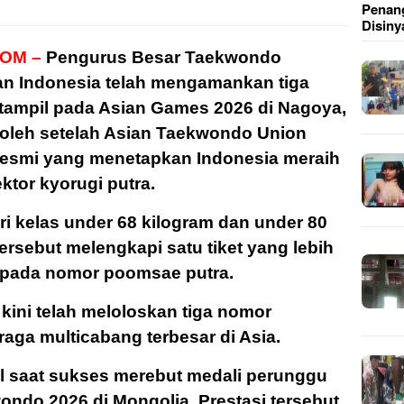
Penang
Disiny
OM –
Pengurus Besar Taekwondo
an Indonesia telah mengamankan tiga
tampil pada Asian Games 2026 di Nagoya,
roleh setelah Asian Taekwondo Union
resmi yang menetapkan Indonesia meraih
ktor kyorugi putra.
ari kelas under 68 kilogram dan under 80
ersebut melengkapi satu tiket yang lebih
 pada nomor poomsae putra.
 kini telah meloloskan tiga nomor
raga multicabang terbesar di Asia.
zal saat sukses merebut medali perunggu
ndo 2026 di Mongolia. Prestasi tersebut