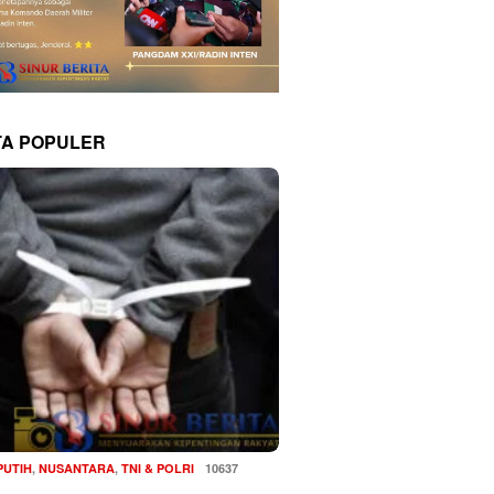
TA POPULER
PUTIH
,
NUSANTARA
,
TNI & POLRI
10637