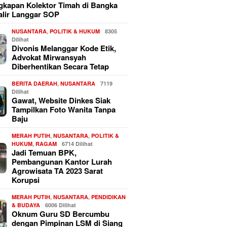
kapan Kolektor Timah di Bangka
alir Langgar SOP
NUSANTARA
,
POLITIK & HUKUM
8305
Dilihat
Divonis Melanggar Kode Etik,
Advokat Mirwansyah
Diberhentikan Secara Tetap
BERITA DAERAH
,
NUSANTARA
7119
Dilihat
Gawat, Website Dinkes Siak
Tampilkan Foto Wanita Tanpa
Baju
MERAH PUTIH
,
NUSANTARA
,
POLITIK &
HUKUM
,
RAGAM
6714 Dilihat
Jadi Temuan BPK,
Pembangunan Kantor Lurah
Agrowisata TA 2023 Sarat
Korupsi
MERAH PUTIH
,
NUSANTARA
,
PENDIDIKAN
& BUDAYA
6006 Dilihat
Oknum Guru SD Bercumbu
dengan Pimpinan LSM di Siang