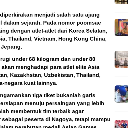
iperkirakan menjadi salah satu ajang
if dalam sejarah. Pada nomor poomsae
ing dengan atlet-atlet dari Korea Selatan,
sia, Thailand, Vietnam, Hong Kong China,
h Jepang.
ugi under 68 kilogram dan under 80
 akan menghadapi para atlet elite Asia
atan, Kazakhstan, Uzbekistan, Thailand,
ra-negara kuat lainnya.
ngamankan tiga tiket bukanlah garis
 persiapan menuju persaingan yang lebih
alah membentuk tim terbaik agar
r sebagai peserta di Nagoya, tetapi mampu
dalam perebutan medali Asian Games