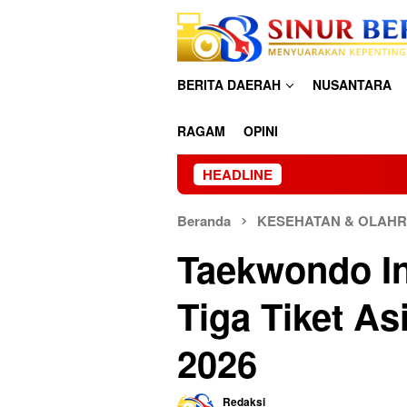
Loncat
ke
konten
BERITA DAERAH
NUSANTARA
RAGAM
OPINI
HEADLINE
Beranda
KESEHATAN & OLAH
Taekwondo In
Tiga Tiket A
2026
Redaksi