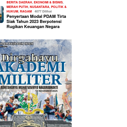
BERITA DAERAH
,
EKONOMI & BISNIS
,
MERAH PUTIH
,
NUSANTARA
,
POLITIK &
HUKUM
,
RAGAM
4077 Dilihat
Penyertaan Modal PDAM Tirta
Siak Tahun 2023 Berpotensi
Rugikan Keuangan Negara