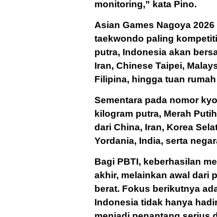
monitoring,” kata Pino.
Asian Games Nagoya 2026 d
taekwondo paling kompetit
putra, Indonesia akan bersa
Iran, Chinese Taipei, Malay
Filipina, hingga tuan ruma
Sementara pada nomor kyor
kilogram putra, Merah Putih
dari China, Iran, Korea Sel
Yordania, India, serta nega
Bagi PBTI, keberhasilan me
akhir, melainkan awal dari
berat. Fokus berikutnya ad
Indonesia tidak hanya hadi
menjadi penantang serius 