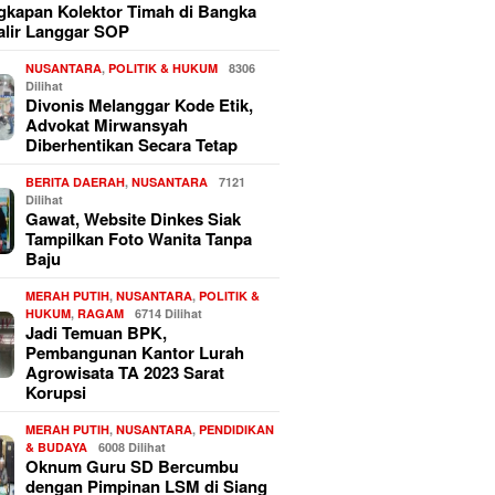
kapan Kolektor Timah di Bangka
alir Langgar SOP
NUSANTARA
,
POLITIK & HUKUM
8306
Dilihat
Divonis Melanggar Kode Etik,
Advokat Mirwansyah
Diberhentikan Secara Tetap
BERITA DAERAH
,
NUSANTARA
7121
Dilihat
Gawat, Website Dinkes Siak
Tampilkan Foto Wanita Tanpa
Baju
MERAH PUTIH
,
NUSANTARA
,
POLITIK &
HUKUM
,
RAGAM
6714 Dilihat
Jadi Temuan BPK,
Pembangunan Kantor Lurah
Agrowisata TA 2023 Sarat
Korupsi
MERAH PUTIH
,
NUSANTARA
,
PENDIDIKAN
& BUDAYA
6008 Dilihat
Oknum Guru SD Bercumbu
dengan Pimpinan LSM di Siang