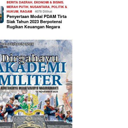
BERITA DAERAH
,
EKONOMI & BISNIS
,
MERAH PUTIH
,
NUSANTARA
,
POLITIK &
HUKUM
,
RAGAM
4078 Dilihat
Penyertaan Modal PDAM Tirta
Siak Tahun 2023 Berpotensi
Rugikan Keuangan Negara