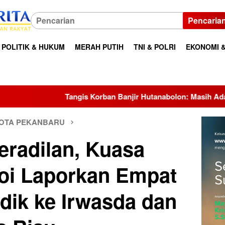
Pencaria
POLITIK & HUKUM
MERAH PUTIH
TNI & POLRI
EKONOMI &
 Korban Banjir Hutanabolon: Masih Adakah Harapan Kami untuk
OTA PEKANBARU
radilan, Kuasa
oi Laporkan Empat
ik ke Irwasda dan