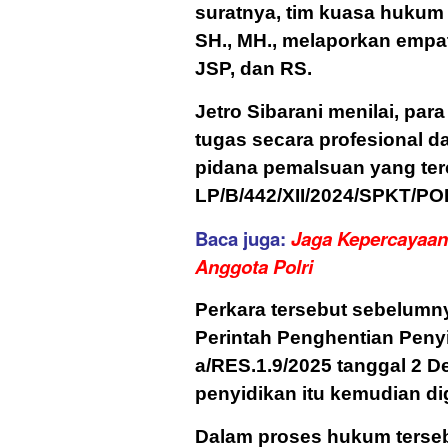
suratnya, tim kuasa hukum 
SH., MH., melaporkan empat
JSP, dan RS.
Jetro Sibarani menilai, pa
tugas secara profesional 
pidana pemalsuan yang ter
LP/B/442/XII/2024/SPKT/PO
Baca juga:
Jaga Kepercayaan 
Anggota Polri
Perkara tersebut sebelumny
Perintah Penghentian Peny
a/RES.1.9/2025 tanggal 2 
penyidikan itu kemudian di
Dalam proses hukum terseb