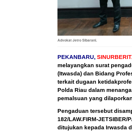
Advokat Jetro Sibarani.
PEKANBARU,
SINURBERIT
melayangkan surat pengad
(Itwasda) dan Bidang Prof
terkait dugaan ketidakprof
Polda Riau dalam menangan
pemalsuan yang dilaporkan
Pengaduan tersebut disamp
182/LAW.FIRM-JETSIBER/P/V
ditujukan kepada Irwasda 