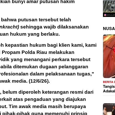
ikian bunyi amar putusan hakim
 bahwa putusan tersebut telah
inkracht)
sehingga wajib dilaksanakan
NUSA
tuan hukum yang berlaku.
h kepastian hukum bagi klien kami, kami
d Propam Polda Riau melakukan
idik yang menangani perkara tersebut
abila ditemukan dugaan pelanggaran
rofesionalan dalam pelaksanaan tugas,”
awak media. (12/6/26).
BERITA
Tangis
Adaka
an, belum diperoleh keterangan resmi dari
erkait atas pengaduan yang diajukan
but. Tim awak media masih berupaya
i pihak-pihak guna memenuhi prinsip