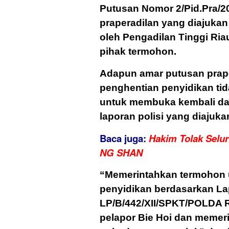
Putusan Nomor 2/Pid.Pra/
praperadilan yang diajukan
oleh Pengadilan Tinggi Ri
pihak termohon.
Adapun amar putusan prape
penghentian penyidikan ti
untuk membuka kembali da
laporan polisi yang diajuka
Baca juga:
Hakim Tolak Selu
NG SHAN
“Memerintahkan termohon 
penyidikan berdasarkan La
LP/B/442/XII/SPKT/POLDA 
pelapor Bie Hoi dan memer