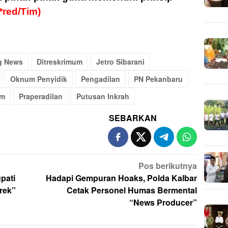
(*red/Tim)
g News
Ditreskrimum
Jetro Sibarani
Oknum Penyidik
Pengadilan
PN Pekanbaru
om
Praperadilan
Putusan Inkrah
SEBARKAN
Pos berikutnya
pati
Hadapi Gempuran Hoaks, Polda Kalbar
rek”
Cetak Personel Humas Bermental
“News Producer”