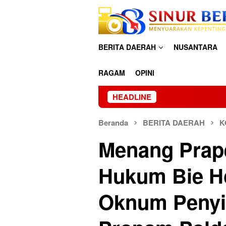
Loncat
ke
konten
BERITA DAERAH
NUSANTARA
RAGAM
OPINI
HEADLINE
Tangis
Beranda
BERITA DAERAH
K
Menang Prape
Hukum Bie H
Oknum Penyid