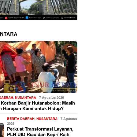
NTARA
 DAERAH
,
NUSANTARA
7 Agustus 2026
 Korban Banjir Hutanabolon: Masih
h Harapan Kami untuk Hidup?
BERITA DAERAH
,
NUSANTARA
7 Agustus
2026
Perkuat Transformasi Layanan,
PLN UID Riau dan Kepri Raih