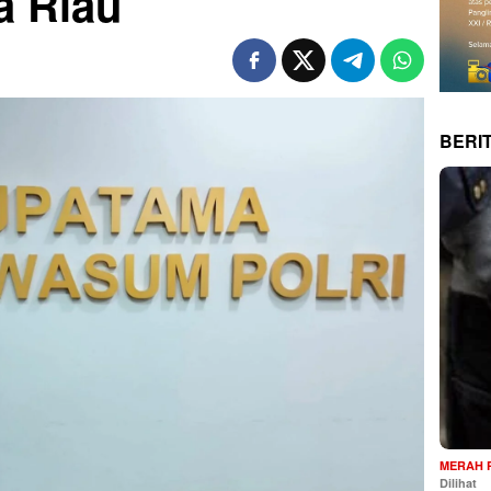
a Riau
BERI
MERAH 
Dilihat