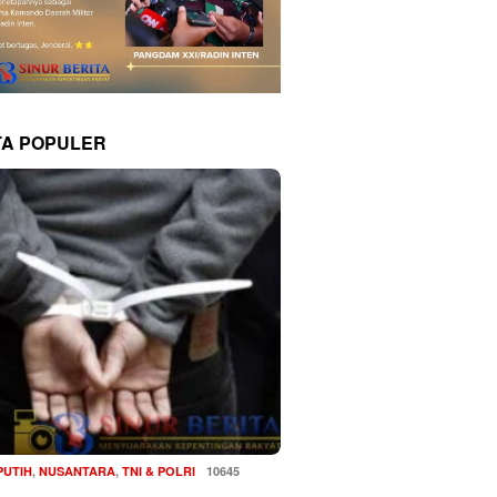
TA POPULER
PUTIH
,
NUSANTARA
,
TNI & POLRI
10645