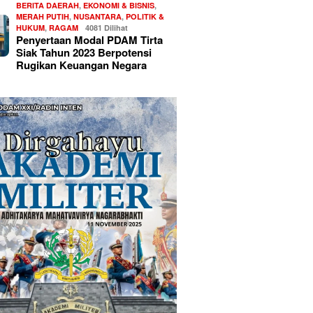
BERITA DAERAH
,
EKONOMI & BISNIS
,
MERAH PUTIH
,
NUSANTARA
,
POLITIK &
HUKUM
,
RAGAM
4081 Dilihat
Penyertaan Modal PDAM Tirta
Siak Tahun 2023 Berpotensi
Rugikan Keuangan Negara