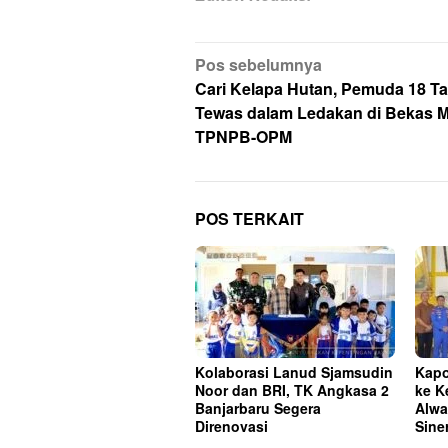
Navigasi
Pos sebelumnya
pos
Cari Kelapa Hutan, Pemuda 18 T
Tewas dalam Ledakan di Bekas 
TPNPB-OPM
POS TERKAIT
Kolaborasi Lanud Sjamsudin
Kapo
Noor dan BRI, TK Angkasa 2
ke K
Banjarbaru Segera
Alwa
Direnovasi
Sine