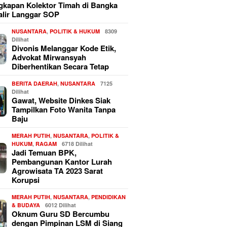
kapan Kolektor Timah di Bangka
alir Langgar SOP
NUSANTARA
,
POLITIK & HUKUM
8309
Dilihat
Divonis Melanggar Kode Etik,
Advokat Mirwansyah
Diberhentikan Secara Tetap
BERITA DAERAH
,
NUSANTARA
7125
Dilihat
Gawat, Website Dinkes Siak
Tampilkan Foto Wanita Tanpa
Baju
MERAH PUTIH
,
NUSANTARA
,
POLITIK &
HUKUM
,
RAGAM
6718 Dilihat
Jadi Temuan BPK,
Pembangunan Kantor Lurah
Agrowisata TA 2023 Sarat
Korupsi
MERAH PUTIH
,
NUSANTARA
,
PENDIDIKAN
& BUDAYA
6012 Dilihat
Oknum Guru SD Bercumbu
dengan Pimpinan LSM di Siang