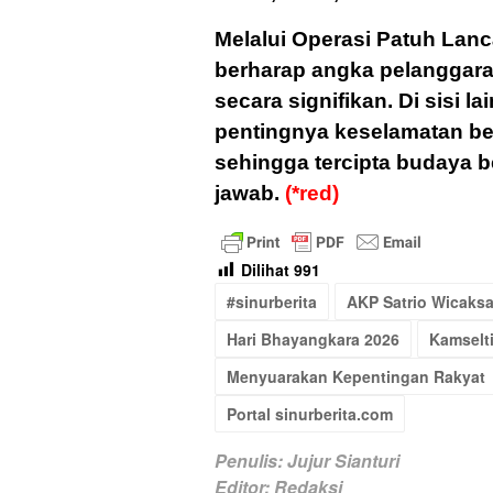
Melalui Operasi Patuh Lan
berharap angka pelanggaran
secara signifikan. Di sisi 
pentingnya keselamatan b
sehingga tercipta budaya b
jawab.
(*red)
Dilihat
991
#sinurberita
AKP Satrio Wicaks
Hari Bhayangkara 2026
Kamselt
Menyuarakan Kepentingan Rakyat
Portal sinurberita.com
Penulis: Jujur Sianturi
Editor: Redaksi