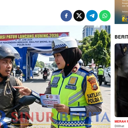
BERI
MERAH 
Dilihat