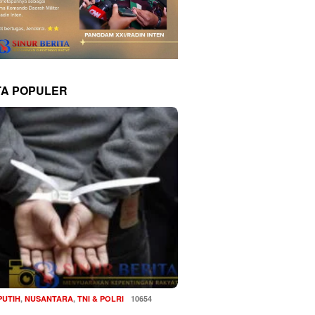
TA POPULER
PUTIH
,
NUSANTARA
,
TNI & POLRI
10654