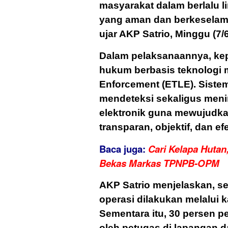
masyarakat dalam berlalu li
yang aman dan berkeselam
ujar AKP Satrio, Minggu (7/6
Dalam pelaksanaannya, ke
hukum berbasis teknologi me
Enforcement (ETLE). Siste
mendeteksi sekaligus menin
elektronik guna mewujudk
transparan, objektif, dan efe
Baca juga:
Cari Kelapa Huta
Bekas Markas TPNPB-OPM
AKP Satrio menjelaskan, s
operasi dilakukan melalui 
Sementara itu, 30 persen p
oleh petugas di lapangan d