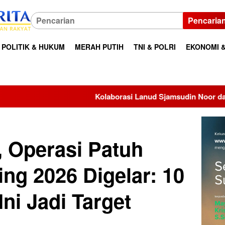
Pencaria
POLITIK & HUKUM
MERAH PUTIH
TNI & POLRI
EKONOMI &
Kolaborasi Lanud Sjamsudin Noor dan BRI, TK Angkasa 2 Ba
i, Operasi Patuh
ng 2026 Digelar: 10
ni Jadi Target