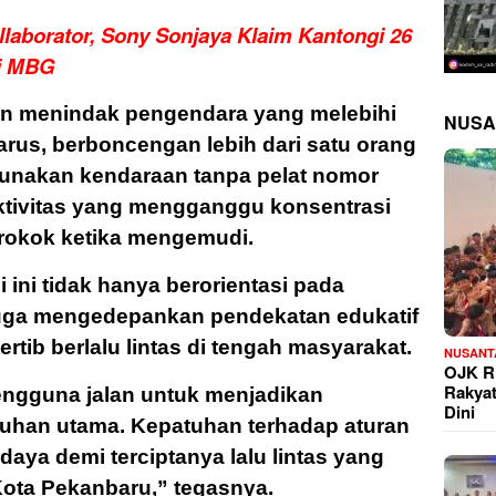
llaborator, Sony Sonjaya Klaim Kantongi 26
i MBG
kan menindak pengendara yang melebihi
NUSA
rus, berboncengan lebih dari satu orang
unakan kendaraan tanpa pelat nomor
ktivitas yang mengganggu konsentrasi
erokok ketika mengemudi.
 ini tidak hanya berorientasi pada
juga mengedepankan pendekatan edukatif
ib berlalu lintas di tengah masyarakat.
NUSANT
OJK Ri
Rakya
ngguna jalan untuk menjadikan
Dini
uhan utama. Kepatuhan terhadap aturan
udaya demi terciptanya lalu lintas yang
 Kota Pekanbaru,” tegasnya.