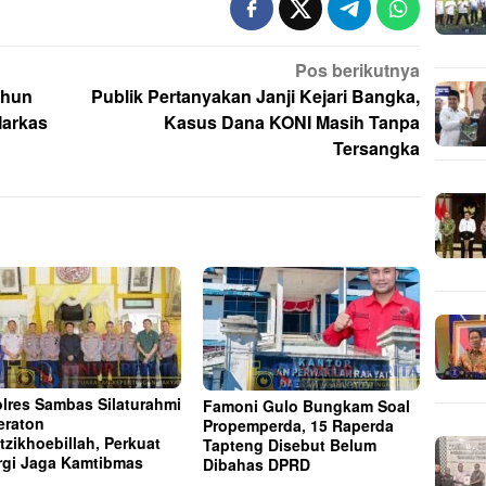
Pos berikutnya
ahun
Publik Pertanyakan Janji Kejari Bangka,
Markas
Kasus Dana KONI Masih Tanpa
Tersangka
lres Sambas Silaturahmi
Famoni Gulo Bungkam Soal
eraton
Propemperda, 15 Raperda
tzikhoebillah, Perkuat
Tapteng Disebut Belum
rgi Jaga Kamtibmas
Dibahas DPRD