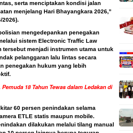
ntas, serta menciptakan kondisi jalan
atan menjelang Hari Bhayangkara 2026,”
/2026).
polisian mengedepankan penegakan
lalui sistem Electronic Traffic Law
m tersebut menjadi instrumen utama untuk
dak pelanggaran lalu lintas secara
an penegakan hukum yang lebih
ktif.
n, Pemuda 18 Tahun Tewas dalam Ledakan di
ekitar 60 persen penindakan selama
kamera ETLE statis maupun mobile.
enindakan dilakukan melalui tilang manual
an 10 persen lainnya berupa teguran